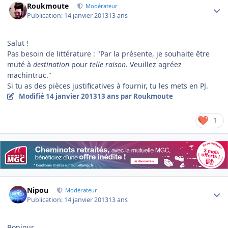
Roukmoute
Modérateur
Publication:
14 janvier 2013
13 ans
Salut !
Pas besoin de littérature : "Par la présente, je souhaite être
muté à
destination
pour
telle raison
. Veuillez agréez
machintruc."
Si tu as des pièces justificatives à fournir, tu les mets en PJ.
Modifié
14 janvier 2013
13 ans
par Roukmoute
1
Author stats
Nipou
Modérateur
Publication:
14 janvier 2013
13 ans
Bonjour,