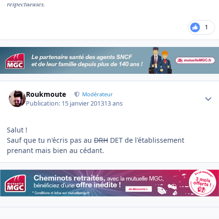
respectueuses.
1
Author stats
Roukmoute
Modérateur
Publication:
15 janvier 2013
13 ans
Salut !
Sauf que tu n'écris pas au
DRH
DET de l'établissement
prenant mais bien au cédant.