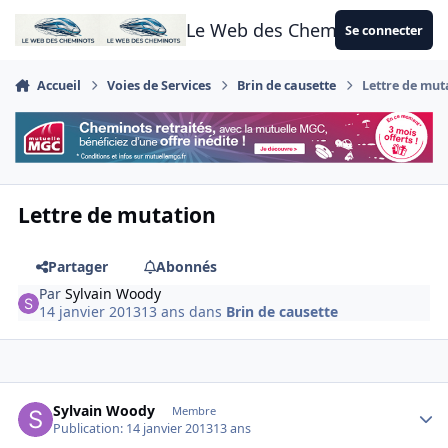
Aller au contenu
Le Web des Cheminots
Se connecter
Accueil
Voies de Services
Brin de causette
Lettre de mut
Lettre de mutation
Partager
Abonnés
Par
Sylvain Woody
14 janvier 2013
13 ans
dans
Brin de causette
Author stats
Sylvain Woody
Membre
Publication:
14 janvier 2013
13 ans