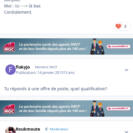
Moi : ici ---> là bas
Cordialement.
2
Author stats
flakyjo
Membre SNCF
Publication:
14 janvier 2013
13 ans
Tu réponds à une offre de poste, quel qualification?
Author stats
Roukmoute
Modérateur