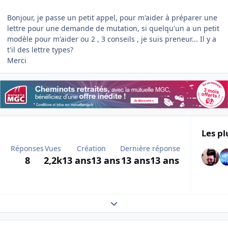
Bonjour, je passe un petit appel, pour m'aider à préparer une
lettre pour une demande de mutation, si quelqu'un a un petit
modèle pour m'aider ou 2 , 3 conseils , je suis preneur... Il y a
t'il des lettre types?
Merci
Les pl
Réponses
Vues
Création
Dernière réponse
8
2,2k
13 ans
13 ans
13 ans
13 ans
Expand topic overview
Author stats