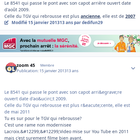
Le 8541 qui passe le pont avec son capot arrière ouvert date
d'août 2009.
Celle du TGV qui rebrousse est plus
ancienne
, elle est de
2007
Modifié
15 janvier 2013
13 ans
par dedifun29
Author stats
zoom 45
Membre
Publication:
15 janvier 2013
13 ans
Le 8541 qui passe le pont avec son capot arri&egrave;re
ouvert date d'ao&ucirc;t 2009.
Celle du TGV qui rebrousse est plus r&eacute;cente, elle est
de mai 2011
Tu es sur pour le TGV qui rebrousse?
C'est une rame non modernisee
Lacroix.&#12299;&#12299;Video mise sur You Tube en 2011
mais c'est surement filme bien avant.