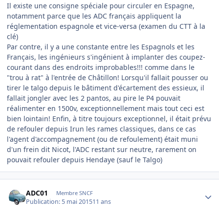
Il existe une consigne spéciale pour circuler en Espagne,
notamment parce que les ADC français appliquent la
réglementation espagnole et vice-versa (examen du CTT à la
clé)
Par contre, il y a une constante entre les Espagnols et les
Français, les ingénieurs s'ingénient à implanter des coupez-
courant dans des endroits improbables!!! comme dans le
"trou à rat" à l'entrée de Châtillon! Lorsqu'il fallait pousser ou
tirer le talgo depuis le bâtiment d'écartement des essieux, il
fallait jongler avec les 2 pantos, au pire le P4 pouvait
réalimenter en 1500v, exceptionnellement mais tout ceci est
bien lointain! Enfin, à titre toujours exceptionnel, il était prévu
de refouler depuis Irun les rames classiques, dans ce cas
l'agent d'accompagnement (ou de refoulement) était muni
d'un frein dit Nicot, l'ADC restant sur neutre, rarement on
pouvait refouler depuis Hendaye (sauf le Talgo)
Author stats
ADC01
Membre SNCF
Publication:
5 mai 2015
11 ans