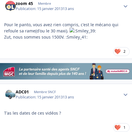
zoom 45
Membre
Publication:
15 janvier 2013
13 ans
Pour le panto, vous avez rien compris, c'est le mécano qui
refoule sa rame(d'ou le 30 maxi).
Zut, nous sommes sous 1500V. :Smiley_41:
2
Author stats
ADC01
Membre SNCF
Publication:
15 janvier 2013
13 ans
T'as les dates de ces vidéos ?
1