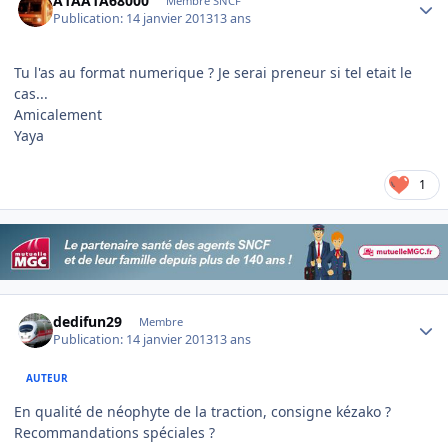
A1AA1A68000
Membre SNCF
Publication:
14 janvier 2013
13 ans
Tu l'as au format numerique ? Je serai preneur si tel etait le
cas...
Amicalement
Yaya
1
Author stats
dedifun29
Membre
Publication:
14 janvier 2013
13 ans
AUTEUR
En qualité de néophyte de la traction, consigne kézako ?
Recommandations spéciales ?