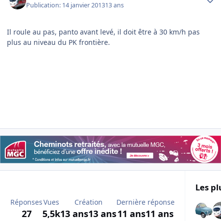
Publication:
14 janvier 2013
13 ans
Il roule au pas, panto avant levé, il doit être à 30 km/h pas
plus au niveau du PK frontière.
Les pl
Réponses
Vues
Création
Dernière réponse
27
5,5k
13 ans
13 ans
11 ans
11 ans