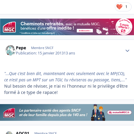
1
Author stats
Pepe
Membre SNCF
Publication:
15 janvier 2013
13 ans
"...Que c'est bien dit, maintenant avec seulement avec le MP(CO),
ce n'est pas un MPT sur un TGV, tu réviseras au passage, tiens,..."
Nul besoin de réviser, je n'ai ni l'honneur ni le privilège d'être
formé à ce type de rapace!
Author stats
ADC01
Membre SNCF