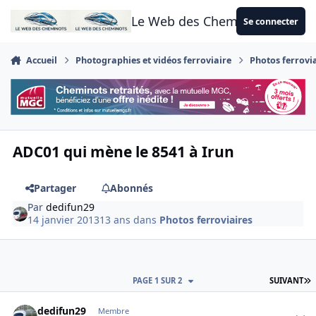
Aller au contenu
Le Web des Cheminots
Se connecter
Accueil
Photographies et vidéos ferroviaire
Photos ferrovi
ADC01 qui mène le 8541 à Irun
Partager
Abonnés
Par
dedifun29
14 janvier 2013
13 ans
dans
Photos ferroviaires
D
PAGE 1 SUR 2
SUIVANT
Author stats
dedifun29
Membre