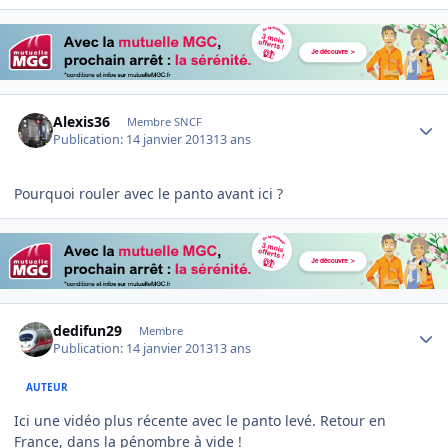
Author stats
Alexis36
Membre SNCF
Publication:
14 janvier 2013
13 ans
Pourquoi rouler avec le panto avant ici ?
Author stats
dedifun29
Membre
Publication:
14 janvier 2013
13 ans
AUTEUR
Ici une vidéo plus récente avec le panto levé. Retour en
France, dans la pénombre à vide !