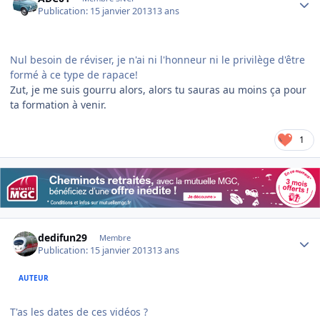
Publication:
15 janvier 2013
13 ans
Nul besoin de réviser, je n'ai ni l'honneur ni le privilège d'être
formé à ce type de rapace!
Zut, je me suis gourru alors, alors tu sauras au moins ça pour
ta formation à venir.
1
Author stats
dedifun29
Membre
Publication:
15 janvier 2013
13 ans
AUTEUR
T'as les dates de ces vidéos ?