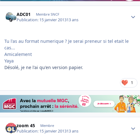
Author stats
ADC01
Membre SNCF
Publication:
15 janvier 2013
13 ans
Tu l'as au format numerique ? Je serai preneur si tel etait le
cas...
Amicalement
Yaya
Désolé, je ne l'ai qu'en version papier.
1
Author stats
zoom 45
Membre
Publication:
15 janvier 2013
13 ans