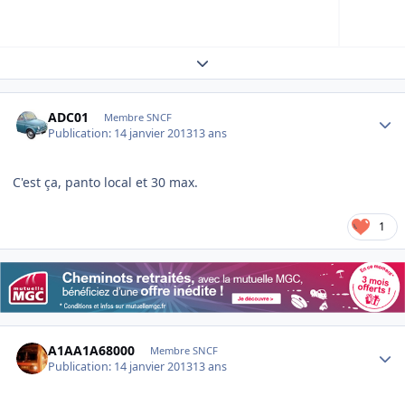
Expand topic overview
Author stats
ADC01
Membre SNCF
Publication:
14 janvier 2013
13 ans
C'est ça, panto local et 30 max.
1
Author stats
A1AA1A68000
Membre SNCF
Publication:
14 janvier 2013
13 ans