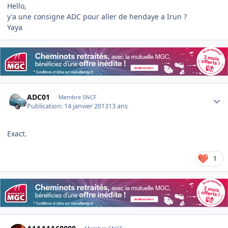
Hello,
y'a une consigne ADC pour aller de hendaye a Irun ?
Yaya
Author stats
ADC01
Membre SNCF
Publication:
14 janvier 2013
13 ans
Exact.
1
Author stats