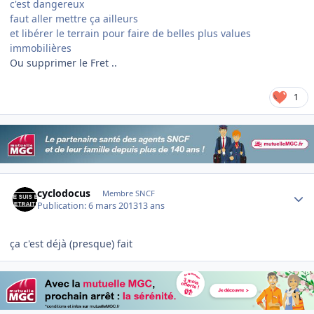
c'est dangereux
faut aller mettre ça ailleurs
et libérer le terrain pour faire de belles plus values
immobilières
Ou supprimer le Fret ..
1
Author stats
cyclodocus
Membre SNCF
Publication:
6 mars 2013
13 ans
ça c'est déjà (presque) fait