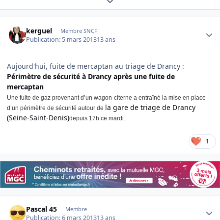
Expand topic overview
Author stats
kerguel
Membre SNCF
Publication:
5 mars 2013
13 ans
Aujourd'hui, fuite de mercaptan au triage de Drancy :
Périmètre de sécurité à Drancy après une fuite de
mercaptan
Une fuite de gaz provenant d’un wagon-citerne a entraîné la mise en place
la gare de triage de Drancy
d’un périmètre de sécurité autour de
(Seine-Saint-Denis)
depuis 17h ce mardi.
1
Author stats
Pascal 45
Membre
Publication:
6 mars 2013
13 ans