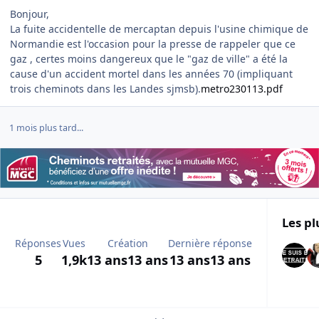
Bonjour,
La fuite accidentelle de mercaptan depuis l'usine chimique de
Normandie est l'occasion pour la presse de rappeler que ce
gaz , certes moins dangereux que le "gaz de ville" a été la
cause d'un accident mortel dans les années 70 (impliquant
trois cheminots dans les Landes sjmsb).
metro230113.pdf
1 mois plus tard...
Les pl
Réponses
Vues
Création
Dernière réponse
5
1,9k
13 ans
13 ans
13 ans
13 ans