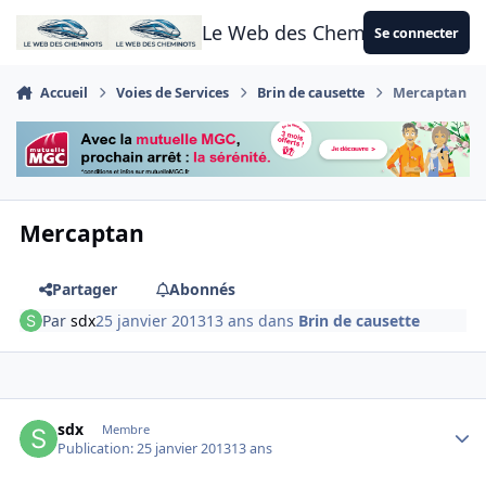
Aller au contenu
Le Web des Cheminots
Se connecter
Accueil
Voies de Services
Brin de causette
Mercaptan
Mercaptan
Partager
Abonnés
Par
sdx
25 janvier 2013
13 ans
dans
Brin de causette
Author stats
sdx
Membre
Publication:
25 janvier 2013
13 ans