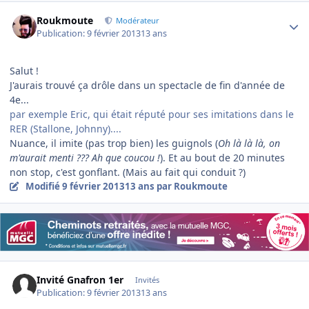
Author stats
Roukmoute
Modérateur
Publication:
9 février 2013
13 ans
Salut !
J'aurais trouvé ça drôle dans un spectacle de fin d'année de
4e...
par exemple Eric, qui était réputé pour ses imitations dans le
RER (Stallone, Johnny)....
Nuance, il imite (pas trop bien) les guignols (
Oh là là là, on
m'aurait menti ???
Ah que coucou !
). Et au bout de 20 minutes
non stop, c'est gonflant. (Mais au fait qui conduit ?)
Modifié
9 février 2013
13 ans
par Roukmoute
Invité Gnafron 1er
Invités
Publication:
9 février 2013
13 ans