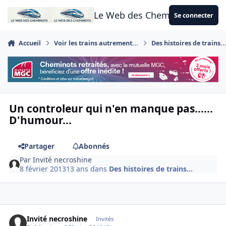
Aller au contenu
Le Web des Cheminots
Se connecter
Accueil
Voir les trains autrement...
Des histoires de trains..
Un controleur qui n'en manque pas......
D'humour...
Partager
Abonnés
Par
Invité necroshine
8 février 2013
13 ans
dans
Des histoires de trains...
Invité necroshine
Invités