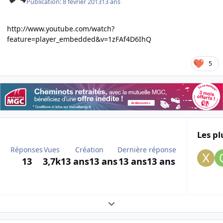
Publication:
8 février 2013
13 ans
http://www.youtube.com/watch?
feature=player_embedded&v=1zFAf4D6IhQ
5
Les pl
Réponses
Vues
Création
Dernière réponse
13
3,7k
13 ans
13 ans
13 ans
13 ans
Expand topic overview