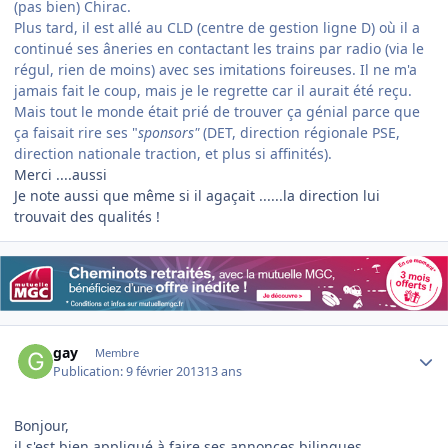
(pas bien) Chirac.
Plus tard, il est allé au CLD (centre de gestion ligne D) où il a
continué ses âneries en contactant les trains par radio (via le
régul, rien de moins) avec ses imitations foireuses. Il ne m'a
jamais fait le coup, mais je le regrette car il aurait été reçu.
Mais tout le monde était prié de trouver ça génial parce que
ça faisait rire ses "
sponsors"
(DET, direction régionale PSE,
direction nationale traction, et plus si affinités).
Merci ....aussi
Je note aussi que même si il agaçait ......la direction lui
trouvait des qualités !
Author stats
gay
Membre
Publication:
9 février 2013
13 ans
Bonjour,
il s'est bien appliqué à faire ses annonces bilingues