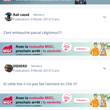
Author stats
Rail cassé
Membre
Publication:
8 février 2013
13 ans
Z'ont embauché pascal Légitimus??
Author stats
DIDIERD
Membre
Publication:
8 février 2013
13 ans
Et cette fois il n'a pas fait l'annone en Chti !!!!