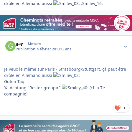
drôle en Allemand aussi
:Smiley_16:
Author stats
gay
Membre
Publication:
9 février 2013
13 ans
Je veux le même sur Paris - Strasbourg/Stuttgart. çà peut être
drôle en Allemand aussi
Guten Tag
Ya Achtung "Restez groupir"
(cf la 7e
compagnie)
1