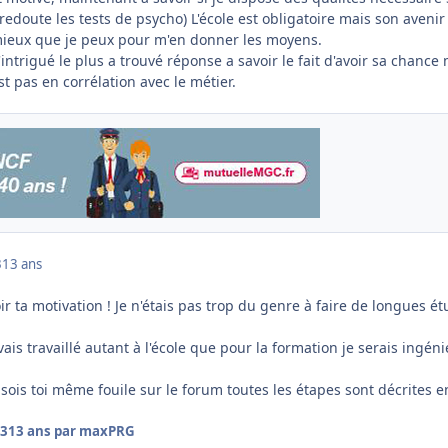
redoute les tests de psycho) L'école est obligatoire mais son avenir
u mieux que je peux pour m'en donner les moyens.
intrigué le plus a trouvé réponse a savoir le fait d'avoir sa chance
st pas en corrélation avec le métier.
3
13 ans
oir ta motivation ! Je n'étais pas trop du genre à faire de longues é
avais travaillé autant à l'école que pour la formation je serais ingén
 sois toi même fouile sur le forum toutes les étapes sont décrites e
13
13 ans
par maxPRG