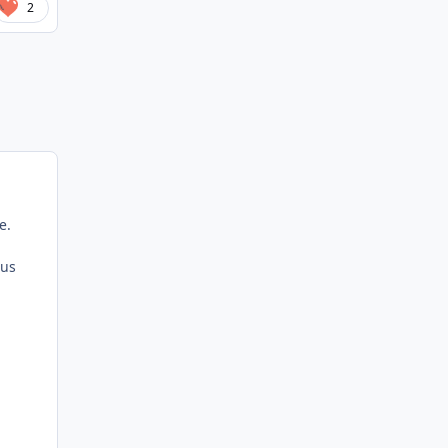
2
e.
lus