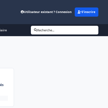
Utilisateur existant ? Connexion
S’inscrire
iaire
Recherche...
és