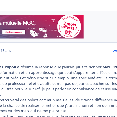
3
13 ans
AU
es.
Nipou
a résumé la réponse que j'aurais plus te donner
Max PR
e formation et un apprentissage qui peut s'apparenter a l'école, m
 but précis et débouche sur un emploi une spécialité etc. La form
te de
professionnel
et d'adulte et non pas de jeunes abachie sur les
r ou trés peux leur prof, je peut parler en connaisance de cause v
.
 retrouverai des points commun mais aussi de grande différence n
e la chance de réaliser le métier que j'aurais choisi et non de finir
mes études mais qui ne me plaira pas.
t motivé, maintenant a savoir si je dispose des qualités necessaire 