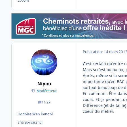
2000m
Publication:
14 mars 201
C'est certain qu'entre u
Mais si c'est ou ou toi,
Après, même si la somm
importante qu'en BAC p
Nipou
surtout beaucoup de di
Modérateur
En commun : Être dans un
cours. Et ça pendant d
11,2k
messages
Différence (et de taille
coeur du métier.
Hobbies:
Wan Kenobi
Entreprise:
sncf