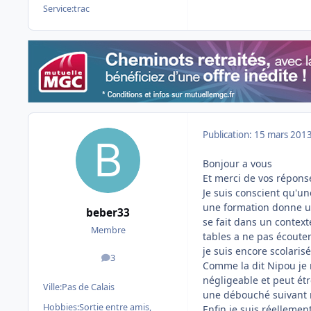
Service:
trac
Publication:
15 mars 201
Bonjour a vous
Et merci de vos répons
Je suis conscient qu'un
une formation donne un
beber33
se fait dans un contex
Membre
tables a ne pas écoute
je suis encore scolarisé
3
messages
Comme la dit Nipou je
négligeable et peut étr
Ville:
Pas de Calais
une débouché suivant 
Hobbies:
Sortie entre amis,
Enfin je suis réellemen