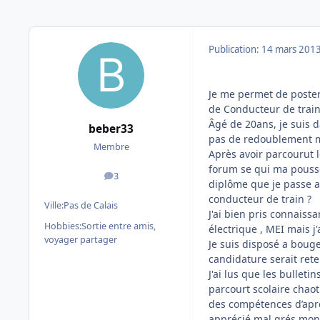
Publication:
14 mars 201
Je me permet de poster
de Conducteur de train
Âgé de 20ans, je suis 
beber33
pas de redoublement ma
Membre
Après avoir parcourut 
forum se qui ma poussé
3
messages
diplôme que je passe a
conducteur de train ?
Ville:
Pas de Calais
J'ai bien pris connaissa
Hobbies:
Sortie entre amis,
électrique , MEI mais j
voyager partager
Je suis disposé a bouger
candidature serait ret
J'ai lus que les bulleti
parcourt scolaire chao
des compétences d’après
apprécié mal grés mon m