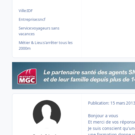
Ville:
IDF
Entreprise:
sncf
Service:
voyageurs sans
vacances
Métier & Lieu:
s'arrêter tous les
2000m
Publication:
15 mars 201
Bonjour a vous
Et merci de vos répons
Je suis conscient qu'un
une formation donne un