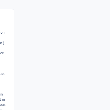
ion
e (
 ce
ue,
un
t ni
tous
is