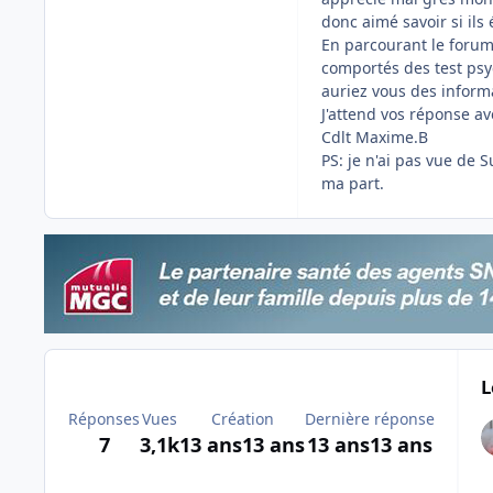
donc aimé savoir si ils
En parcourant le forum
comportés des test psy
auriez vous des informa
J'attend vos réponse a
Cdlt Maxime.B
PS: je n'ai pas vue de S
ma part.
L
Réponses
Vues
Création
Dernière réponse
7
3,1k
13 ans
13 ans
13 ans
13 ans