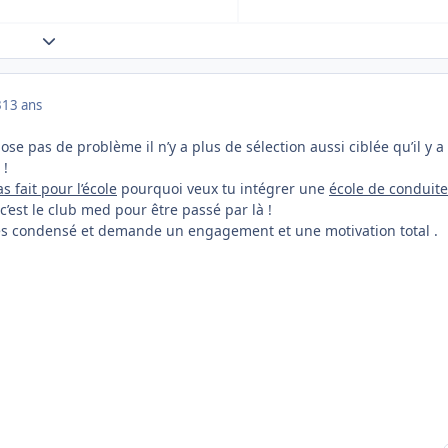
Expand topic overview
3
13 ans
se pas de problème il n’y a plus de sélection aussi ciblée qu’il y a
 !
s fait pour l’école
pourquoi veux tu intégrer une
école de conduit
 c’est le club med pour être passé par là !
rès condensé et demande un engagement et une motivation total .