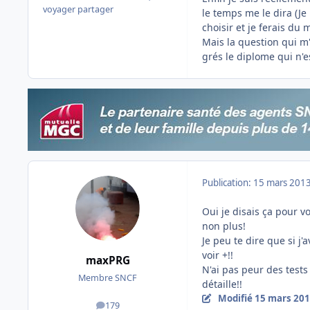
voyager partager
le temps me le dira (Je 
choisir et je ferais d
Mais la question qui m'
grés le diplome qui n'e
Publication:
15 mars 201
Oui je disais ça pour v
non plus!
Je peu te dire que si j'
voir +!!
maxPRG
N'ai pas peur des tests
Membre SNCF
détaille!!
Modifié
15 mars 20
179
messages