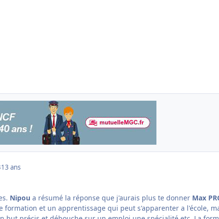
3
13 ans
es.
Nipou
a résumé la réponse que j'aurais plus te donner
Max PR
e formation et un apprentissage qui peut s'apparenter a l'école, m
 but précis et débouche sur un emploi une spécialité etc. La form