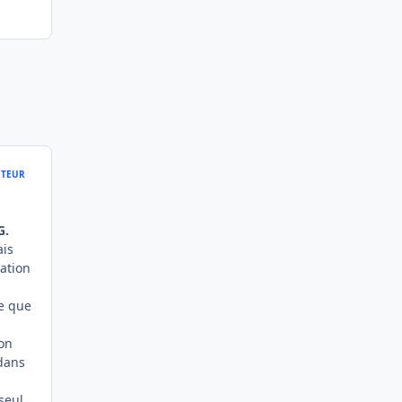
TEUR
G.
ais
ation
ue que
on
 dans
seul