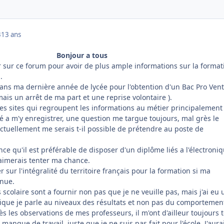
3
13 ans
Bonjour a tous
 sur ce forum pour avoir de plus ample informations sur la format
.
dans ma dernière année de lycée pour l'obtention d'un Bac Pro Vent
is un arrêt de ma part et une reprise volontaire ).
les sites qui regroupent les informations au métier principalement
 a m'y enregistrer, une question me targue toujours, mal grès le
ctuellement me serais t-il possible de prétendre au poste de
nce qu'il est préférable de disposer d'un diplôme liés a l'électroniq
'aimerais tenter ma chance.
 sur l'intégralité du territoire français pour la formation si ma
enue.
ns scolaire sont a fournir non pas que je ne veuille pas, mais j'ai eu 
tique je parle au niveaux des résultats et non pas du comportemen
 les observations de mes professeurs, il m'ont d'ailleur toujours 
anque de travail, juste que je ne suis pas fait pour l'école. J'aura