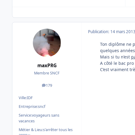
Publication:
14 mars 201
Ton diplôme ne po
quelques années
Mais si tu n’est
pa
A côté le bac pro
maxPRG
C’est vraiment t
Membre SNCF
179
messages
Ville:
IDF
Entreprise:
sncf
Service:
voyageurs sans
vacances
Métier & Lieu:
s'arrêter tous les