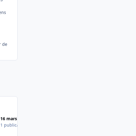
ens
r de
Most Popular Posts
16 mars 2013
17 mars 2013
s
1 publication
1 publication