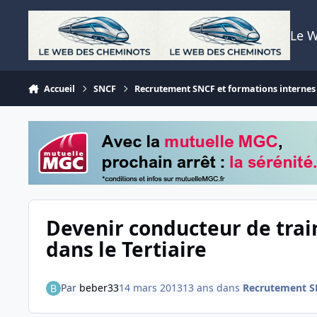
Aller au contenu
Le 
Accueil
SNCF
Recrutement SNCF et formations internes
Devenir conducteur de trai
dans le Tertiaire
Par
beber33
14 mars 2013
13 ans
dans
Recrutement SN