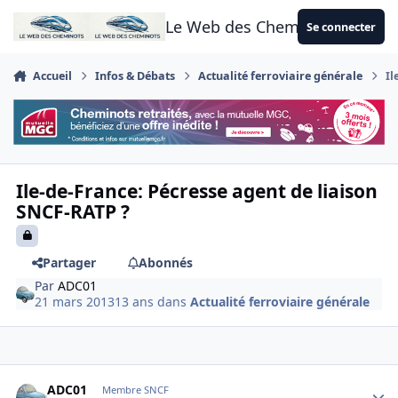
Aller au contenu
Le Web des Cheminots
Se connecter
Accueil
Infos & Débats
Actualité ferroviaire générale
Il
Ile-de-France: Pécresse agent de liaison
SNCF-RATP ?
Partager
Abonnés
Par
ADC01
21 mars 2013
13 ans
dans
Actualité ferroviaire générale
Author stats
ADC01
Membre SNCF