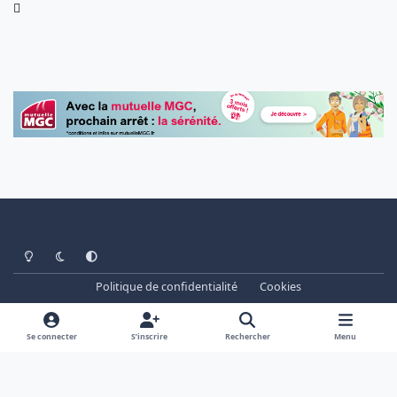
Light Mode
Dark Mode
System Preference
Politique de confidentialité
Cookies
www.cheminots.net - Forum Libre depuis 2003
Powered by
Invision Community
Se connecter
S’inscrire
Rechercher
Menu