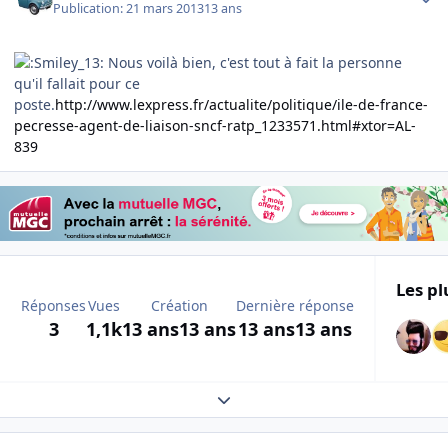
Publication:
21 mars 2013
13 ans
Nous voilà bien, c'est tout à fait la personne
qu'il fallait pour ce
poste.
http://www.lexpress.fr/actualite/politique/ile-de-france-
pecresse-agent-de-liaison-sncf-ratp_1233571.html#xtor=AL-
839
Les pl
Réponses
Vues
Création
Dernière réponse
3
1,1k
13 ans
13 ans
13 ans
13 ans
Expand topic overview
Author stats