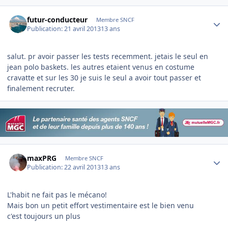
Author stats
futur-conducteur
Membre SNCF
Publication:
21 avril 2013
13 ans
salut. pr avoir passer les tests recemment. jetais le seul en
jean polo baskets. les autres etaient venus en costume
cravatte et sur les 30 je suis le seul a avoir tout passer et
finalement recruter.
Author stats
maxPRG
Membre SNCF
Publication:
22 avril 2013
13 ans
L'habit ne fait pas le mécano!
Mais bon un petit effort vestimentaire est le bien venu
c'est toujours un plus