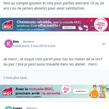
font au compte gouttes et cela peut parfois ateindre 15 ou 20
ans ( ou ne jamais aboutir) pour avoir satisfaction.
Author stats
Kev
Membre
Publication:
5 mai 2013
13 ans
ok merci , et esque c'est pareil pour tou les metier de la sncf
ou pas ? psk je peut aussi travaillé dans les atelier . merci
7 mois plus tard...
Author stats
Faeez
Membre