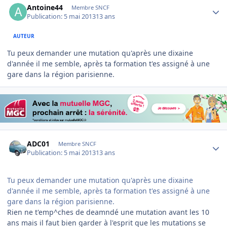
Antoine44
Membre SNCF
Publication:
5 mai 2013
13 ans
AUTEUR
Tu peux demander une mutation qu'après une dixaine
d'année il me semble, après ta formation t'es assigné à une
gare dans la région parisienne.
Author stats
ADC01
Membre SNCF
Publication:
5 mai 2013
13 ans
Tu peux demander une mutation qu'après une dixaine
d'année il me semble, après ta formation t'es assigné à une
gare dans la région parisienne.
Rien ne t'emp^ches de deamndé une mutation avant les 10
ans mais il faut bien garder à l'esprit que les mutations se