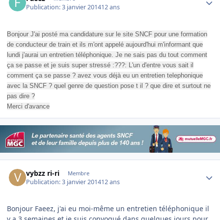
Publication:
3 janvier 2014
12 ans
Bonjour J'ai posté ma candidature sur le site SNCF pour une formation
de conducteur de train et ils m'ont appelé aujourd'hui m'informant que
lundi j'aurai un entretien téléphonique. Je ne sais pas du tout comment
ça se passe et je suis super stressé :???: L'un d'entre vous sait il
comment ça se passe ? avez vous déjà eu un entretien telephonique
avec la SNCF ? quel genre de question pose t il ? que dire et surtout ne
pas dire ?
Merci d'avance
Author stats
vybzz ri-ri
Membre
Publication:
3 janvier 2014
12 ans
Bonjour Faeez, j'ai eu moi-même un entretien téléphonique il
y a 3 semaines et je suis convoqué dans quelques jours pour