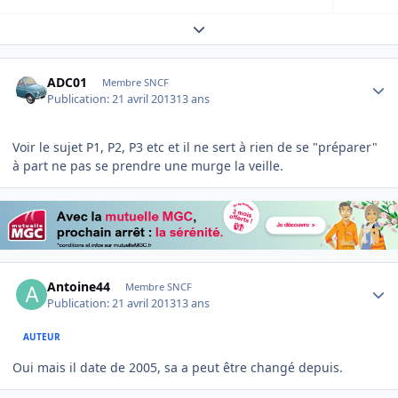
Expand topic overview
Author stats
ADC01
Membre SNCF
Publication:
21 avril 2013
13 ans
Voir le sujet P1, P2, P3 etc et il ne sert à rien de se "préparer"
à part ne pas se prendre une murge la veille.
Author stats
Antoine44
Membre SNCF
Publication:
21 avril 2013
13 ans
AUTEUR
Oui mais il date de 2005, sa a peut être changé depuis.