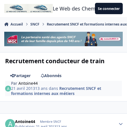
Aller au contenu
Le Web des Cheminots
Se connecter
Accueil
SNCF
Recrutement SNCF et formations internes aux
Recrutement conducteur de train
Partager
Abonnés
Par
Antoine44
21 avril 2013
13 ans
dans
Recrutement SNCF et
formations internes aux métiers
Author stats
Antoine44
Membre SNCF
Publication:
21 avril 2013
13 ans