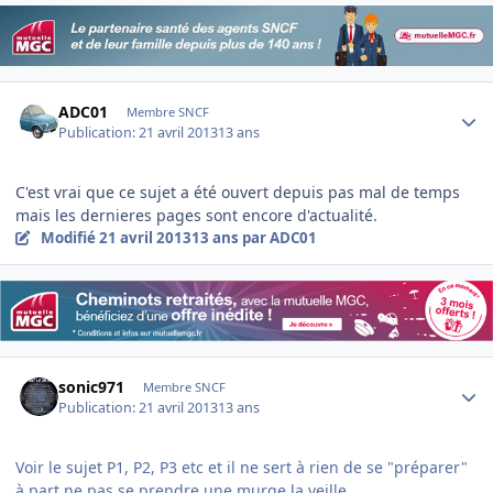
Author stats
ADC01
Membre SNCF
Publication:
21 avril 2013
13 ans
C'est vrai que ce sujet a été ouvert depuis pas mal de temps
mais les dernieres pages sont encore d'actualité.
Modifié
21 avril 2013
13 ans
par ADC01
Author stats
sonic971
Membre SNCF
Publication:
21 avril 2013
13 ans
Voir le sujet P1, P2, P3 etc et il ne sert à rien de se "préparer"
à part ne pas se prendre une murge la veille.