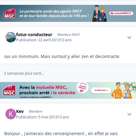
Author stats
futur-conducteur
Membre SNCF
Publication:
22 avril 2013
13 ans
oui un minimum. Mais surtout y aller zen et decontracte
2 semaines plus tard...
Author stats
Kev
Membre
Publication:
5 mai 2013
13 ans
Bonjour , j'aimerais des renseignement , en effet je vais