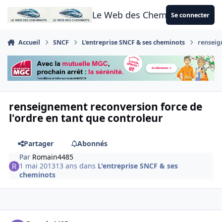
Aller au contenu
Le Web des Cheminots
Se connecter
Accueil
SNCF
L'entreprise SNCF & ses cheminots
renseig
renseignement reconversion force de
l'ordre en tant que controleur
Partager
Abonnés
Par
Romain4485
1 mai 2013
13 ans
dans
L'entreprise SNCF & ses
cheminots
Author stats