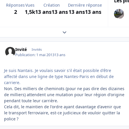
Les pl
Réponses
Vues
Création
Dernière réponse
2
1,5k
13 ans
13 ans
13 ans
13 ans
Expand topic overview
Invité
Invités
Publication:
1 mai 2013
13 ans
Je suis Nantais. Je voulais savoir s'il était possible d'être
affecté dans une ligne de type Nantes-Paris en début de
carriere.
Non. Des milliers de cheminots (pour ne pas dire des dizaines
de milliers) attendent une mutation pour leur région d'origine
pendant toute leur carrière.
Cela dit, le maintien de l'ordre ayant davantage d'avenir que
le transport ferroviaire, est-ce judicieux de vouloir quitter la
police ?