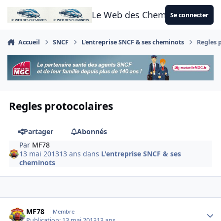
Aller au contenu
Le Web des Cheminots
Se connecter
Accueil
SNCF
L'entreprise SNCF & ses cheminots
Regles 
Regles protocolaires
Partager
Abonnés
Par
MF78
13 mai 2013
13 ans
dans
L'entreprise SNCF & ses
cheminots
Author stats
MF78
Membre
Publication:
13 mai 2013
13 ans