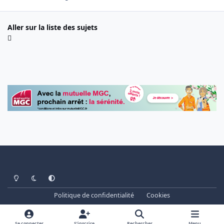
Aller sur la liste des sujets
Light Mode
Dark Mode
System Preference
Politique de confidentialité
Cookies
www.cheminots.net - Forum Libre depuis 2003
Powered by
Invision Community
Se connecter
S’inscrire
Rechercher
Menu