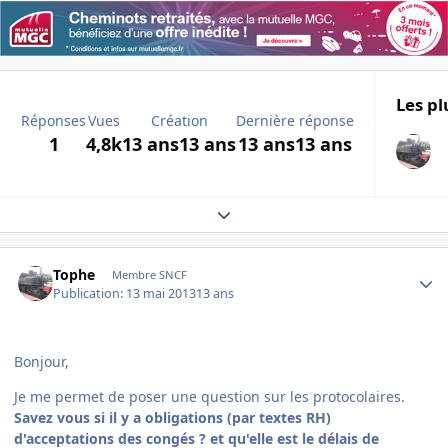
Les pl
Réponses
Vues
Création
Dernière réponse
1
4,8k
13 ans
13 ans
13 ans
13 ans
Expand topic overview
Author stats
Tophe
Membre SNCF
Publication:
13 mai 2013
13 ans
Bonjour,
Je me permet de poser une question sur les protocolaires.
Savez vous si il y a obligations (par textes RH)
d'acceptations des congés ? et qu'elle est le délais de