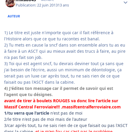
Publication:
22 juin 2013
13 ans
AUTEUR
1) Le titre est juste n'importe quoi car il fait référence à
l'Histoire alors que ce que tu racontes est banal.
2) Tu mets en cause la sncf dans son ensemble alors tu as eu
à faire à un ASCT qui au mieux avait des trucs à faire, au pire
n'a pas fait son job.
3) Toi qui est agent sncf, tu devrais deviner tout ça sans que
j'ai besoin de l'écrire, aussi un minimum de déontologie, ça
serait pas un luxe car après tout, tu ne sais rien de ce que
faisait ou pas l'ASCT dans la cabine.
4) J'édites ton message car il permet de savoir qui est
l'agent que tu désignes.
avant de tirer à boulets ROUGES
va donc lire l'article sur
Massif Central Ferroviaire!!! .massifcentralferroviaire.com
1/tu verra que l'article
n'est pas de moi
2/le titre n'est pas de moi mais de l'auteur
3/car après tout, tu ne sais rien de ce que faisait ou pas l'ASCT
dans la cabine.
et je m'en fou car c'est pas le probléme