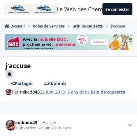
Aller au contenu
Le Web des Cheminots
Se connecter
Accueil
Voies de Services
Brin de causette
j'accuse
j'accuse
Partager
Abonnés
Par
mikado43
22 juin 2013
13 ans
dans
Brin de causette
Author stats
mikado43
Membre
Publication:
22 juin 2013
13 ans