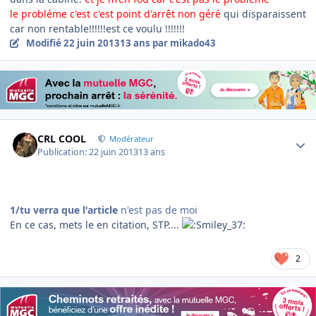
le probléme c'est c'est point d'arrêt non géré
qui disparaissent
car non rentable!!!!!!est ce voulu !!!!!!!
Modifié
22 juin 2013
13 ans
par mikado43
Author stats
CRL COOL
Modérateur
Publication:
22 juin 2013
13 ans
1/tu verra que l'article
n'est pas de moi
En ce cas, mets le en citation, STP....
2