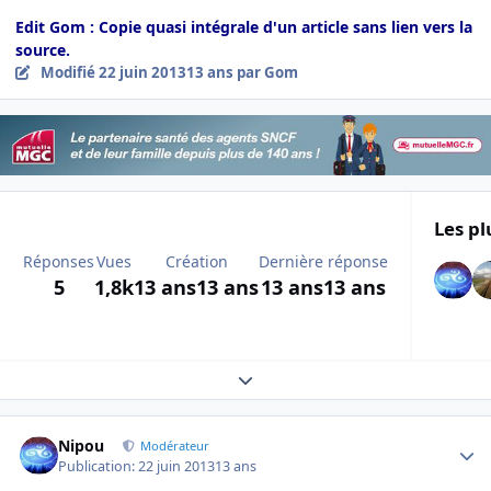
Edit Gom : Copie quasi intégrale d'un article sans lien vers la
source.
Modifié
22 juin 2013
13 ans
par Gom
Les pl
Réponses
Vues
Création
Dernière réponse
5
1,8k
13 ans
13 ans
13 ans
13 ans
Expand topic overview
Author stats
Nipou
Modérateur
Publication:
22 juin 2013
13 ans