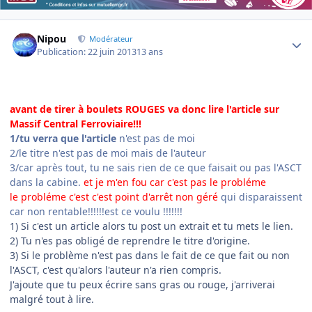
Author stats
Nipou
Modérateur
Publication:
22 juin 2013
13 ans
avant de tirer à boulets ROUGES
va donc lire l'article sur
Massif Central Ferroviaire!!!
1/tu verra que l'article
n'est pas de moi
2/le titre n'est pas de moi mais de l'auteur
3/car après tout, tu ne sais rien de ce que faisait ou pas l'ASCT
dans la cabine.
et je m'en fou car c'est pas le probléme
le probléme c'est c'est point d'arrêt non géré
qui disparaissent
car non rentable!!!!!!est ce voulu !!!!!!!
1) Si c'est un article alors tu post un extrait et tu mets le lien.
2) Tu n'es pas obligé de reprendre le titre d'origine.
3) Si le problème n'est pas dans le fait de ce que fait ou non
l'ASCT, c'est qu'alors l'auteur n'a rien compris.
J'ajoute que tu peux écrire sans gras ou rouge, j'arriverai
malgré tout à lire.