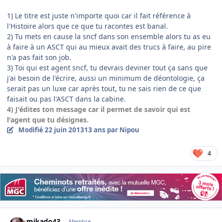
1) Le titre est juste n'importe quoi car il fait référence à
l'Histoire alors que ce que tu racontes est banal.
2) Tu mets en cause la sncf dans son ensemble alors tu as eu
à faire à un ASCT qui au mieux avait des trucs à faire, au pire
n'a pas fait son job.
3) Toi qui est agent sncf, tu devrais deviner tout ça sans que
j'ai besoin de l'écrire, aussi un minimum de déontologie, ça
serait pas un luxe car après tout, tu ne sais rien de ce que
faisait ou pas l'ASCT dans la cabine.
4) J'édites ton message car il permet de savoir qui est
l'agent que tu désignes.
Modifié
22 juin 2013
13 ans
par Nipou
4
Author stats
mikado43
Membre