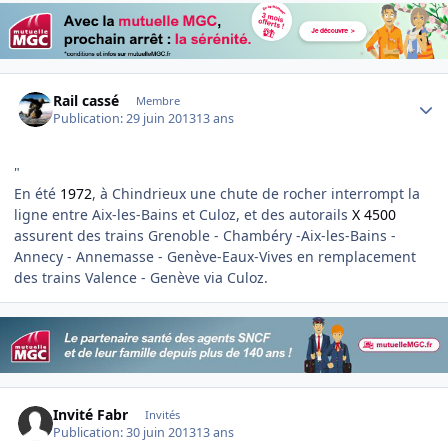
Author stats
Rail cassé
Membre
Publication:
29 juin 2013
13 ans
"
En été
1972
, à Chindrieux une chute de rocher interrompt la
ligne entre Aix-les-Bains et Culoz, et des autorails
X 4500
assurent des trains Grenoble - Chambéry -Aix-les-Bains -
Annecy - Annemasse - Genève-Eaux-Vives en remplacement
des trains Valence - Genève via Culoz.
Invité Fabr
Invités
Publication:
30 juin 2013
13 ans