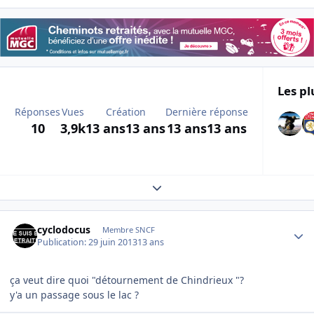
Les pl
Réponses
Vues
Création
Dernière réponse
10
3,9k
13 ans
13 ans
13 ans
13 ans
Expand topic overview
Author stats
cyclodocus
Membre SNCF
Publication:
29 juin 2013
13 ans
ça veut dire quoi "détournement de Chindrieux "?
y'a un passage sous le lac ?