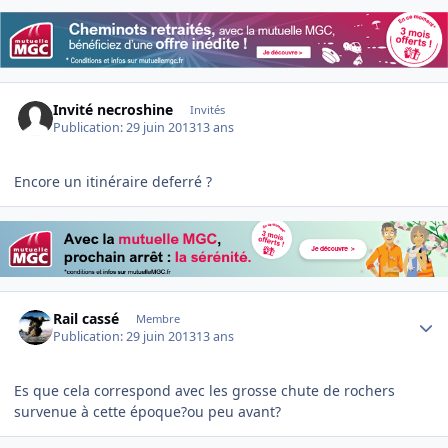
Invité necroshine
Invités
Publication:
29 juin 2013
13 ans
Encore un itinéraire deferré ?
Author stats
Rail cassé
Membre
Publication:
29 juin 2013
13 ans
Es que cela correspond avec les grosse chute de rochers
survenue à cette époque?ou peu avant?