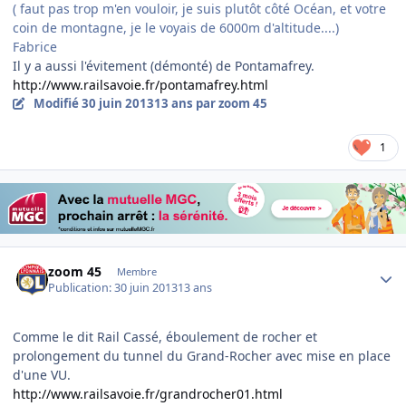
( faut pas trop m'en vouloir, je suis plutôt côté Océan, et votre
coin de montagne, je le voyais de 6000m d'altitude....)
Fabrice
Il y a aussi l'évitement (démonté) de Pontamafrey.
http://www.railsavoie.fr/pontamafrey.html
Modifié
30 juin 2013
13 ans
par zoom 45
1
Author stats
zoom 45
Membre
Publication:
30 juin 2013
13 ans
Comme le dit Rail Cassé, éboulement de rocher et
prolongement du tunnel du Grand-Rocher avec mise en place
d'une VU.
http://www.railsavoie.fr/grandrocher01.html