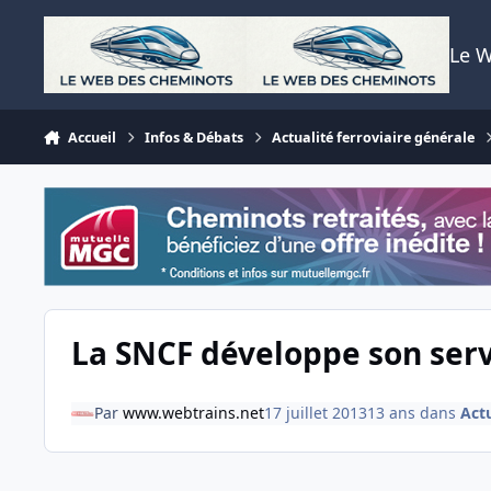
Aller au contenu
Le 
Accueil
Infos & Débats
Actualité ferroviaire générale
La SNCF développe son serv
Par
www.webtrains.net
17 juillet 2013
13 ans
dans
Actu