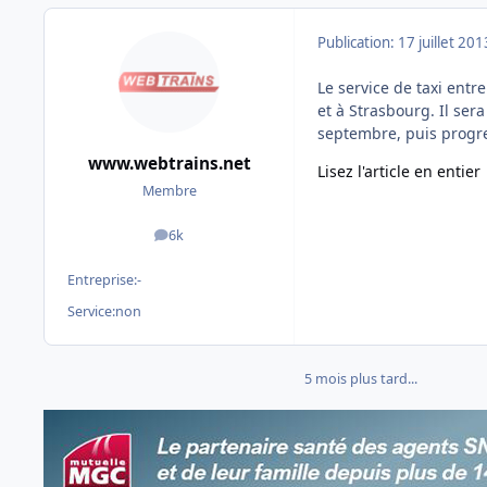
Publication:
17 juillet 201
Le service de taxi entr
et à Strasbourg. Il ser
septembre, puis progre
www.webtrains.net
Lisez l'article en entier
Membre
6k
messages
Entreprise:
-
Service:
non
5 mois plus tard...