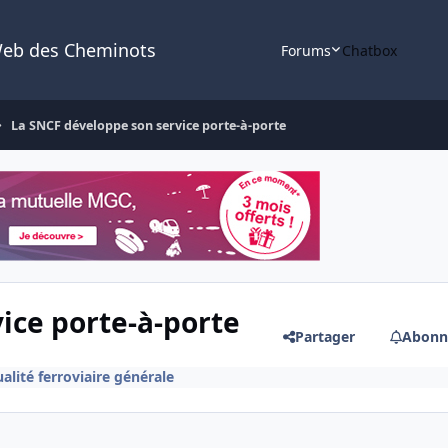
Web des Cheminots
Forums
Chatbox
La SNCF développe son service porte-à-porte
ice porte-à-porte
Partager
Abonn
alité ferroviaire générale