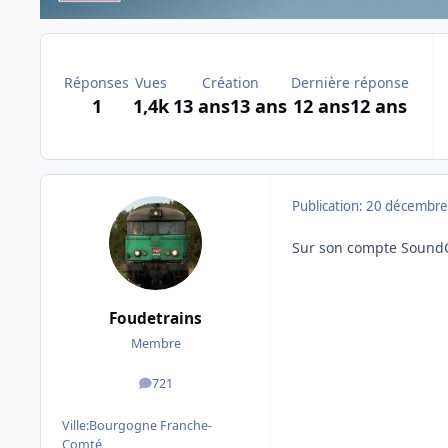
Réponses
Vues
Création
Dernière réponse
1
1,4k
13 ans
13 ans
12 ans
12 ans
Publication:
20 décembre
Sur son compte SoundCl
Foudetrains
Membre
721
messages
Ville:
Bourgogne Franche-
Comté