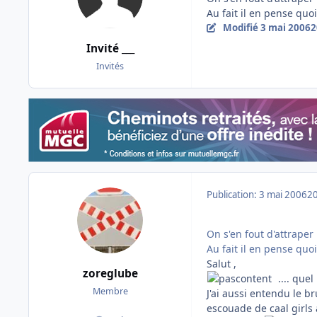
Au fait il en pense quoi
Modifié
3 mai 2006
2
Invité ___
Invités
Publication:
3 mai 2006
20
On s'en fout d'attraper 
Au fait il en pense quoi
Salut ,
zoreglube
.... quel
Membre
J'ai aussi entendu le b
escouade de caal girls 