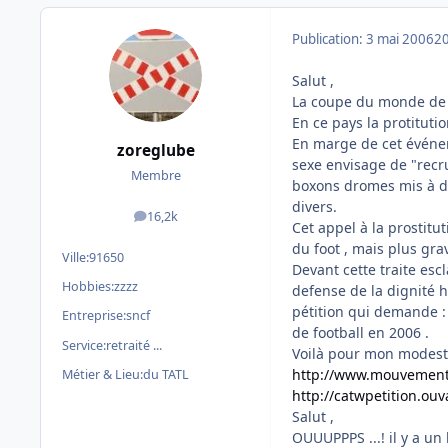
Publication:
3 mai 2006
20
Salut ,
La coupe du monde de f
En ce pays la protitutio
En marge de cet événeme
zoreglube
sexe envisage de "recru
Membre
boxons dromes mis à dis
divers.
16,2k
messages
Cet appel à la prostit
du foot , mais plus gra
Ville:
91650
Devant cette traite es
Hobbies:
zzzz
defense de la dignité h
pétition qui demande 
Entreprise:
sncf
de football en 2006 .
Service:
retraité ...
Voilà pour mon modeste 
http://www.mouvement
Métier & Lieu:
du TATL
http://catwpetition.ouv
Salut ,
OUUUPPPS ...! il y a u