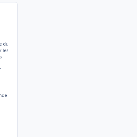
ie du
r les
s
"
onde