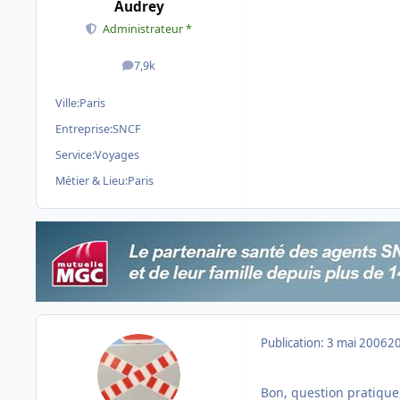
Audrey
Administrateur *
7,9k
messages
Ville:
Paris
Entreprise:
SNCF
Service:
Voyages
Métier & Lieu:
Paris
Publication:
3 mai 2006
20
Bon, question pratiqu