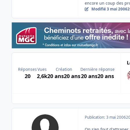
encore un coup des p
Modifié
3 mai 2006
2
L
Réponses
Vues
Création
Dernière réponse
20
2,6k
20 ans
20 ans
20 ans
20 ans
Publication:
3 mai 2006
20
On s'en fout d'attraper 