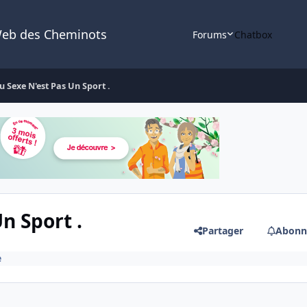
Web des Cheminots
Forums
Chatbox
u Sexe N'est Pas Un Sport .
n Sport .
Partager
Abonn
e