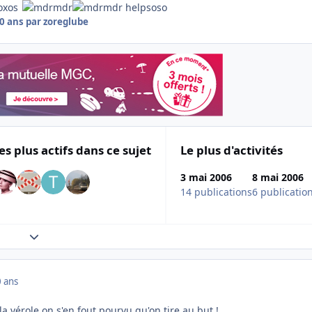
roxos
helpsoso
0 ans
par zoreglube
es plus actifs dans ce sujet
Le plus d'activités
3 mai 2006
8 mai 2006
14 publications
6 publicatio
Expand topic overview
 ans
la vérole on s'en fout pourvu qu'on tire au but !