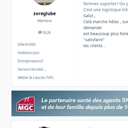
femmes suporter? Ou po
C'est une logistique t
zoreglube
Salut ,
Membre
Celà marche hélas , sur
demande
16,2k
est beaucoup plus forte
messages
"satisfaire"
Ville:
91650
les clients .
Hobbies:
zzzz
Entreprise:
sncf
Service:
retraité ...
Métier & Lieu:
du TATL