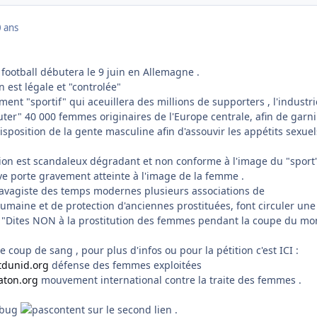
 ans
ootball débutera le 9 juin en Allemagne .
n est légale et "controlée"
nt "sportif" qui aceuillera des millions de supporters , l'industr
ter" 40 000 femmes originaires de l'Europe centrale, afin de garni
position de la gente masculine afin d'assouvir les appétits sexuel
ution est scandaleux dégradant et non conforme à l'image du "sport
ve porte gravement atteinte à l'image de la femme .
clavagiste des temps modernes plusieurs associations de
umaine et de protection d'anciennes prostituées, font circuler une
: "Dites NON à la prostitution des femmes pendant la coupe du m
coup de sang , pour plus d'infos ou pour la pétition c'est ICI :
dunid.org
défense des femmes exploitées
aton.org
mouvement international contre la traite des femmes .
n bug
sur le second lien .