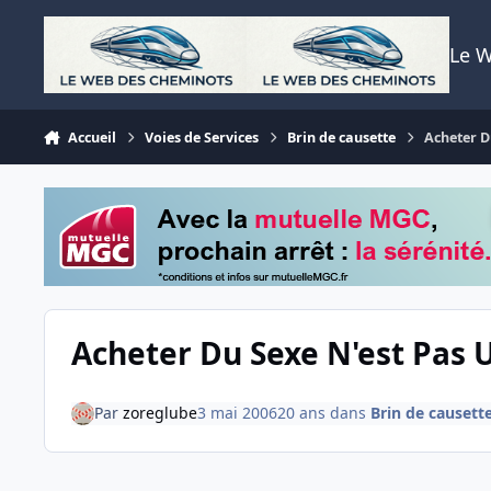
Aller au contenu
Le 
Accueil
Voies de Services
Brin de causette
Acheter D
Acheter Du Sexe N'est Pas U
Par
zoreglube
3 mai 2006
20 ans
dans
Brin de causett