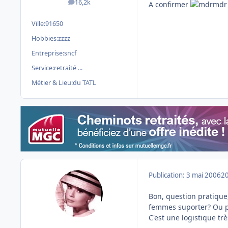
16,2k
A confirmer
messages
Ville:
91650
Hobbies:
zzzz
Entreprise:
sncf
Service:
retraité ...
Métier & Lieu:
du TATL
Publication:
3 mai 2006
20
Bon, question pratiqu
femmes suporter? Ou po
C'est une logistique t