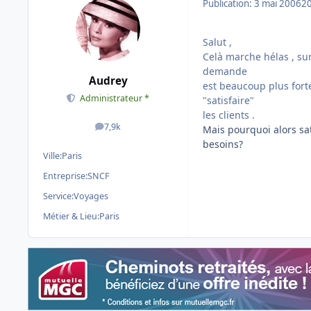
Publication:
3 mai 2006
20
Salut ,
Celà marche hélas , sur
demande
Audrey
est beaucoup plus forte
Administrateur *
"satisfaire"
les clients .
7,9k
Mais pourquoi alors sa
messages
besoins?
Ville:
Paris
Entreprise:
SNCF
Service:
Voyages
Métier & Lieu:
Paris