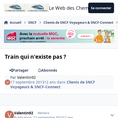
Aller au contenu
Le Web des Cheminots
Se connecter
Accueil
SNCF
Clients de SNCF Voyageurs & SNCF-Connect
Train qui n'existe pas ?
Partager
Abonnés
Par
Valentin92
17 septembre 2013
12 ans
dans
Clients de SNCF
Voyageurs & SNCF-Connect
Author stats
Valentin92
Membre
Publication:
17 septembre 2013
12 ans