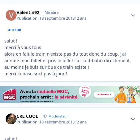
Author stats
Valentin92
Membre
Publication:
18 septembre 2013
12 ans
AUTEUR
salut !
merci à vous tous
alors en fait le train n'existe pas du tout donc du coup, j'ai
annulé mon billet et pris le billet sur la d-bahn directement,
au moins je suis sur que ce train existe !
merci la base sncf pas à jour !
Author stats
CRL COOL
Modérateur
Publication:
18 septembre 2013
12 ans
salut !