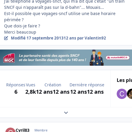
J'ai téléphoné à voyages-sncf, qui m'a dit que c'était "un train
SNCF qui n'apparaît pas sur la d-bahn"... Mouais...
Est-il possible que voyages-sncf utilise une base horaire
périmée ?
Que dois-je faire ?
Merci beaucoup
Modifié
17 septembre 2013
12 ans
par Valentin92
Les pl
Réponses
Vues
Création
Dernière réponse
6
2,8k
12 ans
12 ans
12 ans
12 ans
Expand topic overview
Author stats
Cyril83
Membre