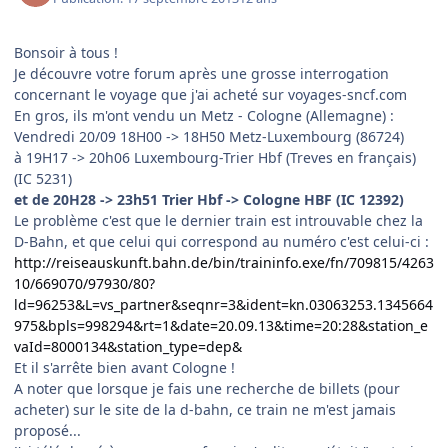
Bonsoir à tous !
Je découvre votre forum après une grosse interrogation
concernant le voyage que j'ai acheté sur voyages-sncf.com
En gros, ils m'ont vendu un Metz - Cologne (Allemagne) :
Vendredi 20/09 18H00 -> 18H50 Metz-Luxembourg (86724)
à 19H17 -> 20h06 Luxembourg-Trier Hbf (Treves en français)
(IC 5231)
et de 20H28 -> 23h51 Trier Hbf -> Cologne HBF (IC 12392)
Le problème c'est que le dernier train est introuvable chez la
D-Bahn, et que celui qui correspond au numéro c'est celui-ci :
http://reiseauskunft.bahn.de/bin/traininfo.exe/fn/709815/4263
10/669070/97930/80?
ld=96253&L=vs_partner&seqnr=3&ident=kn.03063253.1345664
975&bpls=998294&rt=1&date=20.09.13&time=20:28&station_e
vaId=8000134&station_type=dep&
Et il s'arrête bien avant Cologne !
A noter que lorsque je fais une recherche de billets (pour
acheter) sur le site de la d-bahn, ce train ne m'est jamais
proposé...