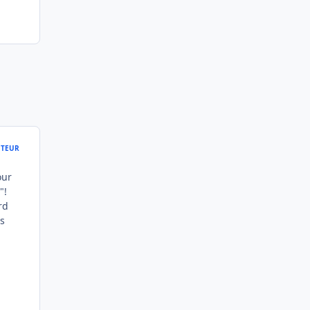
TEUR
our
"!
rd
is