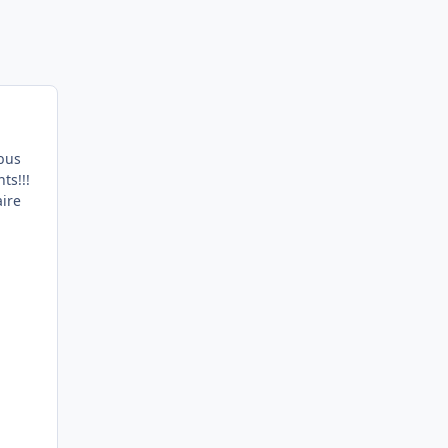
bus
ts!!!
aire