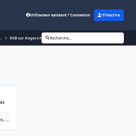
Utilisateur existant ? Connexion
S’inscrire
..
RVB sur Angers-Nantes
Recherche...
és
, ...