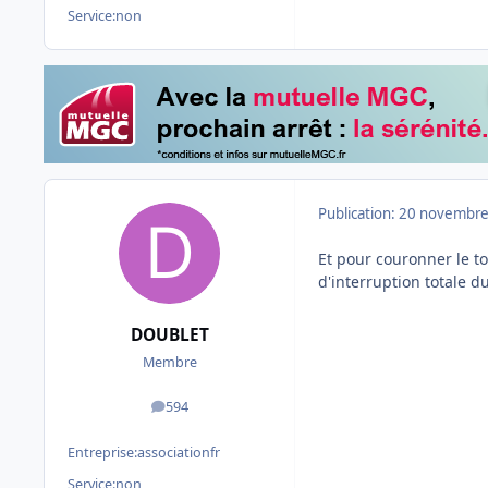
Service:
non
Publication:
20 novembre
Et pour couronner le to
d'interruption totale du 
DOUBLET
Membre
594
messages
Entreprise:
associationfr
Service:
non