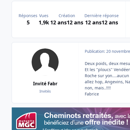
Réponses
Vues
Création
Dernière réponse
5
1,9k
12 ans
12 ans
12 ans
12 ans
Publication:
20 novembre
Deux poids, deux mesur
Et les "ploucs" Vendéen
Roche sur yon....aucun 
allez hop, Angevins, Na
Invité Fabr
non, mais..!!!!
Invités
Fabrice