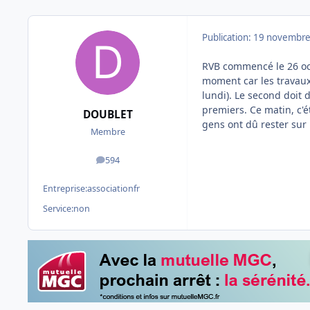
Publication:
19 novembre
RVB commencé le 26 octo
moment car les travaux
lundi). Le second doit
premiers. Ce matin, c'é
DOUBLET
gens ont dû rester sur l
Membre
594
messages
Entreprise:
associationfr
Service:
non