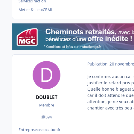
Service:
Traction
Métier & Lieu:
CRML
Publication:
20 novembre
Je confirme: aucun car
justifier le retard pris
Quelle bonne blague! S
car il doit attendre qu
DOUBLET
attention, je ne veux 
Membre
chantier avec très peu 
594
messages
Entreprise:
associationfr