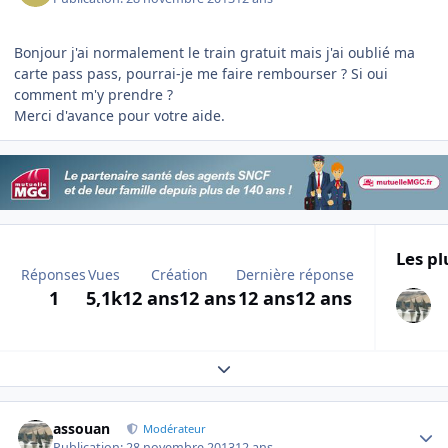
Bonjour j'ai normalement le train gratuit mais j'ai oublié ma
carte pass pass, pourrai-je me faire rembourser ? Si oui
comment m'y prendre ?
Merci d'avance pour votre aide.
Les pl
Réponses
Vues
Création
Dernière réponse
1
5,1k
12 ans
12 ans
12 ans
12 ans
Expand topic overview
Author stats
assouan
Modérateur
Publication:
28 novembre 2013
12 ans