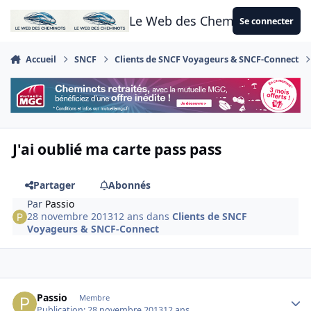
Aller au contenu
Le Web des Cheminots
Se connecter
Accueil
SNCF
Clients de SNCF Voyageurs & SNCF-Connect
J'ai oublié ma carte pass pass
Partager
Abonnés
Par
Passio
28 novembre 2013
12 ans
dans
Clients de SNCF
Voyageurs & SNCF-Connect
Author stats
Passio
Membre
Publication:
28 novembre 2013
12 ans