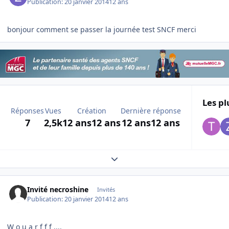
Publication:
20 janvier 2014
12 ans
bonjour comment se passer la journée test SNCF merci
Les pl
Réponses
Vues
Création
Dernière réponse
7
2,5k
12 ans
12 ans
12 ans
12 ans
Expand topic overview
Invité necroshine
Invités
Publication:
20 janvier 2014
12 ans
W o u a r f f f ....