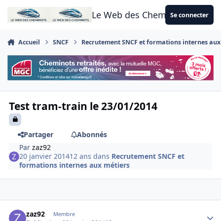
Aller au contenu
Le Web des Cheminots
Se connecter
Accueil
SNCF
Recrutement SNCF et formations internes aux
Test tram-train le 23/01/2014
Partager
Abonnés
Par
zaz92
20 janvier 2014
12 ans
dans
Recrutement SNCF et
formations internes aux métiers
Author stats
zaz92
Membre