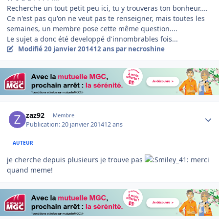
Recherche un tout petit peu ici, tu y trouveras ton bonheur....
Ce n'est pas qu'on ne veut pas te renseigner, mais toutes les
semaines, un membre pose cette même question....
Le sujet a donc été developpé d'innombrables fois...
Modifié
20 janvier 2014
12 ans
par necroshine
Author stats
zaz92
Membre
Publication:
20 janvier 2014
12 ans
AUTEUR
je cherche depuis plusieurs je trouve pas
merci
quand meme!