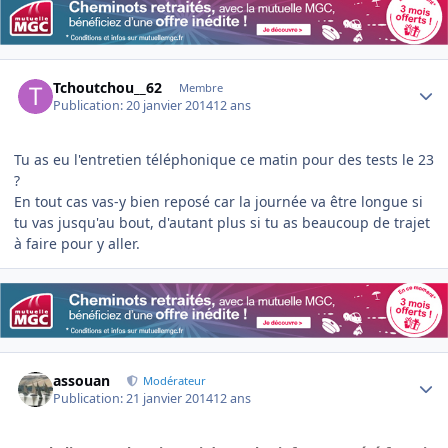
Author stats
Tchoutchou__62
Membre
Publication:
20 janvier 2014
12 ans
Tu as eu l'entretien téléphonique ce matin pour des tests le 23
?
En tout cas vas-y bien reposé car la journée va être longue si
tu vas jusqu'au bout, d'autant plus si tu as beaucoup de trajet
à faire pour y aller.
Author stats
assouan
Modérateur
Publication:
21 janvier 2014
12 ans