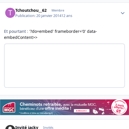
Author stats
Tchoutchou__62
Membre
Publication:
20 janvier 2014
12 ans
Et pourtant :
'?do=embed' frameborder='0' data-
embedContent>>
Invité jackv
Invités