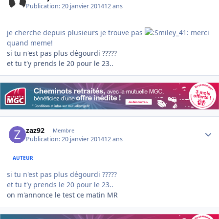
Publication:
20 janvier 2014
12 ans
je cherche depuis plusieurs je trouve pas
merci
quand meme!
si tu n'est pas plus dégourdi ?????
et tu t'y prends le 20 pour le 23..
Author stats
zaz92
Membre
Publication:
20 janvier 2014
12 ans
AUTEUR
si tu n'est pas plus dégourdi ?????
et tu t'y prends le 20 pour le 23..
on m'annonce le test ce matin MR