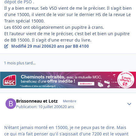
dépot de PSO .
Il y a bien erreur. Seb VSD vient de me le préciser. Il s'agit bien
d'une 15000, il vient de le voir sur le dernier HS de la revue Le
Train spécial 15000.
Les 6500 ont obligatoirement un pupitre à crans.
Et l'auteur vient de me le préciser, c'est bel et bien un pupitre
de BB 15000. Il s'agit d'une erreur du livre.
Modifié
29 mai 2006
20 ans
par BB 4100
1 mois plus tard...
Author stats
Brissonneau et Lotz
Membre
Publication:
10 juillet 2006
20 ans
N'étant jamais monté en 15000, je ne peux pas te dire. Mais
ce qui m'a fait penser qu'il s'agissait d'une 7200 est le voyant