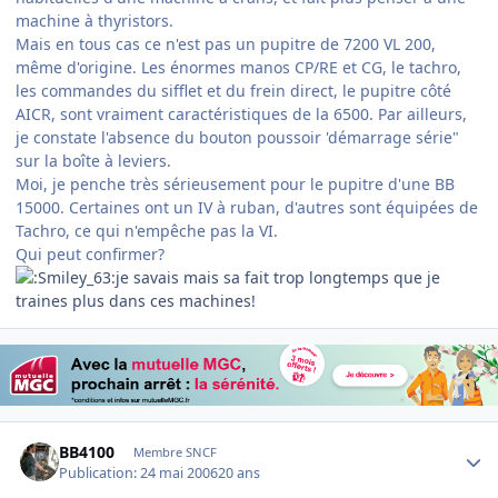
machine à thyristors.
Mais en tous cas ce n'est pas un pupitre de 7200 VL 200,
même d'origine. Les énormes manos CP/RE et CG, le tachro,
les commandes du sifflet et du frein direct, le pupitre côté
AICR, sont vraiment caractéristiques de la 6500. Par ailleurs,
je constate l'absence du bouton poussoir 'démarrage série"
sur la boîte à leviers.
Moi, je penche très sérieusement pour le pupitre d'une BB
15000. Certaines ont un IV à ruban, d'autres sont équipées de
Tachro, ce qui n'empêche pas la VI.
Qui peut confirmer?
je savais mais sa fait trop longtemps que je
traines plus dans ces machines!
Author stats
BB4100
Membre SNCF
Publication:
24 mai 2006
20 ans