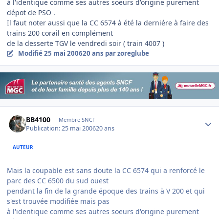
à l'identique comme ses autres soeurs d'origine purement
dépot de PSO .
Il faut noter aussi que la CC 6574 à été la derniére à faire des
trains 200 corail en complément
de la desserte TGV le vendredi soir ( train 4007 )
Modifié
25 mai 2006
20 ans
par zoreglube
Author stats
BB4100
Membre SNCF
Publication:
25 mai 2006
20 ans
AUTEUR
Mais la coupable est sans doute la CC 6574 qui a renforcé le
parc des CC 6500 du sud ouest
pendant la fin de la grande époque des trains à V 200 et qui
s'est trouvée modifiée mais pas
à l'identique comme ses autres soeurs d'origine purement