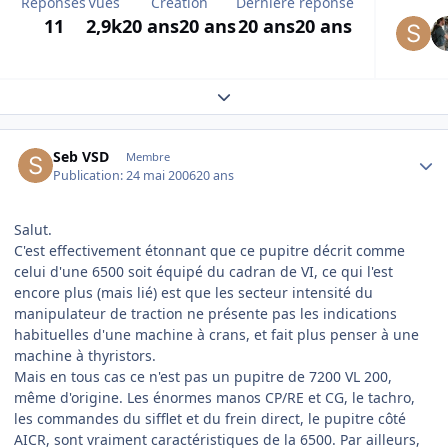
Réponses
Vues
Création
Dernière réponse
11
2,9k
20 ans
20 ans
20 ans
20 ans
Expand topic overview
Author stats
Seb VSD
Membre
Publication:
24 mai 2006
20 ans
Salut.
C'est effectivement étonnant que ce pupitre décrit comme
celui d'une 6500 soit équipé du cadran de VI, ce qui l'est
encore plus (mais lié) est que les secteur intensité du
manipulateur de traction ne présente pas les indications
habituelles d'une machine à crans, et fait plus penser à une
machine à thyristors.
Mais en tous cas ce n'est pas un pupitre de 7200 VL 200,
même d'origine. Les énormes manos CP/RE et CG, le tachro,
les commandes du sifflet et du frein direct, le pupitre côté
AICR, sont vraiment caractéristiques de la 6500. Par ailleurs,