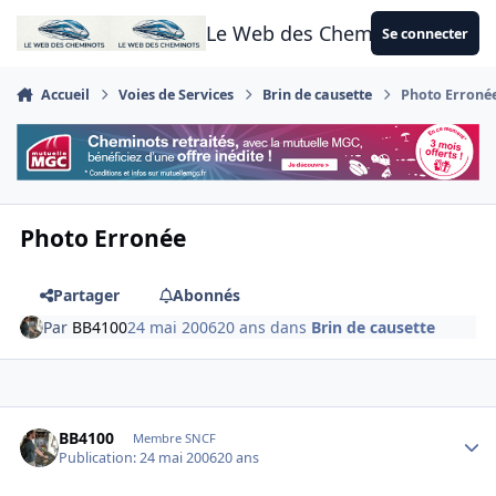
Aller au contenu
Le Web des Cheminots
Se connecter
Accueil
Voies de Services
Brin de causette
Photo Erroné
Photo Erronée
Partager
Abonnés
Par
BB4100
24 mai 2006
20 ans
dans
Brin de causette
Author stats
BB4100
Membre SNCF
Publication:
24 mai 2006
20 ans