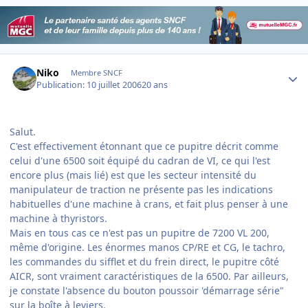
Author stats
Niko
Membre SNCF
Publication:
10 juillet 2006
20 ans
Salut.
C'est effectivement étonnant que ce pupitre décrit comme
celui d'une 6500 soit équipé du cadran de VI, ce qui l'est
encore plus (mais lié) est que les secteur intensité du
manipulateur de traction ne présente pas les indications
habituelles d'une machine à crans, et fait plus penser à une
machine à thyristors.
Mais en tous cas ce n'est pas un pupitre de 7200 VL 200,
même d'origine. Les énormes manos CP/RE et CG, le tachro,
les commandes du sifflet et du frein direct, le pupitre côté
AICR, sont vraiment caractéristiques de la 6500. Par ailleurs,
je constate l'absence du bouton poussoir 'démarrage série"
sur la boîte à leviers.