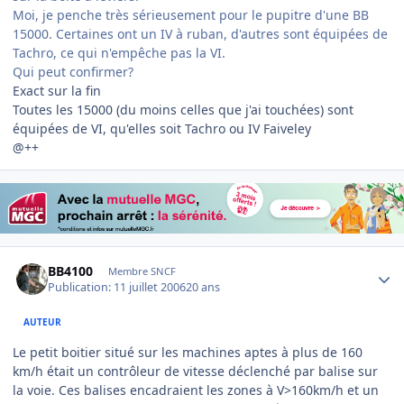
Moi, je penche très sérieusement pour le pupitre d'une BB
15000. Certaines ont un IV à ruban, d'autres sont équipées de
Tachro, ce qui n'empêche pas la VI.
Qui peut confirmer?
Exact sur la fin
Toutes les 15000 (du moins celles que j'ai touchées) sont
équipées de VI, qu'elles soit Tachro ou IV Faiveley
@++
Author stats
BB4100
Membre SNCF
Publication:
11 juillet 2006
20 ans
AUTEUR
Le petit boitier situé sur les machines aptes à plus de 160
km/h était un contrôleur de vitesse déclenché par balise sur
la voie. Ces balises encadraient les zones à V>160km/h et un