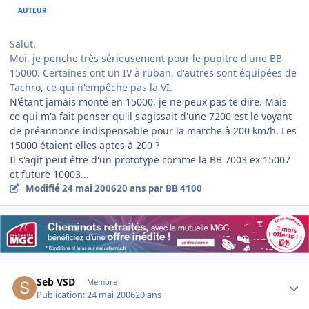
AUTEUR
Salut.
Moi, je penche très sérieusement pour le pupitre d'une BB
15000. Certaines ont un IV à ruban, d'autres sont équipées de
Tachro, ce qui n'empêche pas la VI.
N'étant jamais monté en 15000, je ne peux pas te dire. Mais
ce qui m'a fait penser qu'il s'agissait d'une 7200 est le voyant
de préannonce indispensable pour la marche à 200 km/h. Les
15000 étaient elles aptes à 200 ?
Il s'agit peut être d'un prototype comme la BB 7003 ex 15007
et future 10003...
Modifié
24 mai 2006
20 ans
par BB 4100
Author stats
Seb VSD
Membre
Publication:
24 mai 2006
20 ans