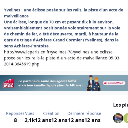
Yvelines : une éclisse posée sur les rails, la piste d’un acte de
malveillance
Une éclisse, longue de 70 cm et pesant dix kilo environ,
vraisemblablement positionnée volontairement sur la voie
de chemin de fer, a été découverte, mardi, à hauteur de la
gare de triage d’Achères Grand Cormier (Yvelines), dans le
sens Achères-Pontoise.
http://www.leparisien.fr/yvelines-78/yvelines-une-eclisse-
posee-sur-les-rails-la-piste-d-un-acte-de-malveillance-05-03-
2014-3645619.php
Les pl
Réponses
Vues
Création
Dernière réponse
8
2,1k
12 ans
12 ans
12 ans
12 ans