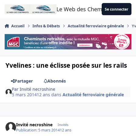
Aller au contenu
Le Web des Cheminots
Se connecter
Accueil
Infos & Débats
Actualité ferroviaire générale
Yv
Yvelines : une éclisse posée sur les rails
Partager
Abonnés
Par
Invité necroshine
5 mars 2014
12 ans
dans
Actualité ferroviaire générale
Invité necroshine
Invités
Publication:
5 mars 2014
12 ans