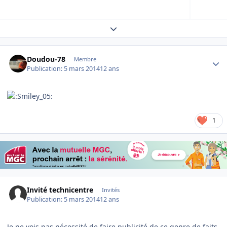
Expand topic overview
Author stats
Doudou-78
Membre
Publication:
5 mars 2014
12 ans
1
Invité technicentre
Invités
Publication:
5 mars 2014
12 ans
Je ne vois pas nécessité de faire publicité de ce genre de faits