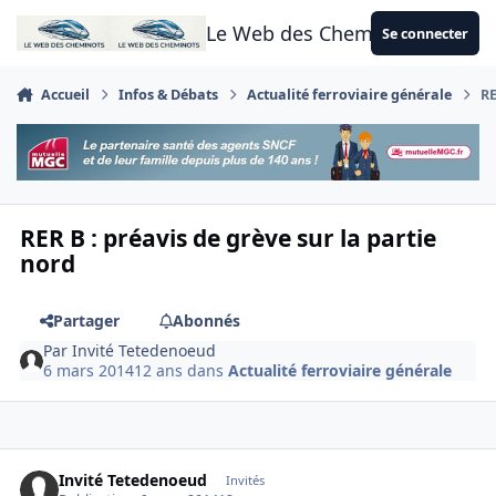
Aller au contenu
Le Web des Cheminots
Se connecter
Accueil
Infos & Débats
Actualité ferroviaire générale
RE
RER B : préavis de grève sur la partie
nord
Partager
Abonnés
Par
Invité Tetedenoeud
6 mars 2014
12 ans
dans
Actualité ferroviaire générale
Invité Tetedenoeud
Invités