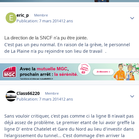
Author stats
eric_p
Membre
Publication:
7 mars 2014
12 ans
La direction de la SNCF n'a pu être jointe.
C'est pas un peu normal. En raison de la grève, le personnel
de La Plaine n'a pu rejoindre son lieu de travail
.
Author stats
Class66220
Membre
Publication:
7 mars 2014
12 ans
Sans vouloir critiquer, c'est pas comme ci la ligne B n'avait pas
déjà assez de problème. Le premier etant de lui avoir greffe la
ligne D' entre Chatelet et Gare du Nord au lieu d'investir dans
l'elargissement du tunnel... C'est dommage d'en arriver la