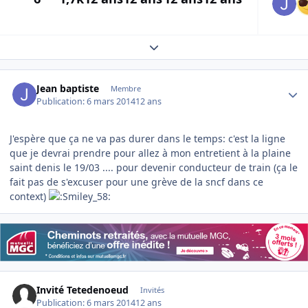
Expand topic overview
Author stats
Jean baptiste
Membre
Publication:
6 mars 2014
12 ans
J'espère que ça ne va pas durer dans le temps: c'est la ligne
que je devrai prendre pour allez à mon entretient à la plaine
saint denis le 19/03 .... pour devenir conducteur de train (ça le
fait pas de s'excuser pour une grève de la sncf dans ce
context)
Invité Tetedenoeud
Invités
Publication:
6 mars 2014
12 ans