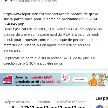
Publication:
6 mars 2014
12 ans
http://www.leparisien.fr/transports/rer-b-preavis-de-greve-
sur-la-partie-nord-pour-la-semaine-prochaine-05-03-2014-
3646045.php
syndicats
SNCF
CGT
Deux
de la
, SUD-Rail et la
, ont déposé un
préavis de grève sur la partie nord du RER B à partir de lundi
pour protester contre le manque de personnel et le
minuit
matériel vieillissant,
a-t-on appris mercredi de sources
syndicales.
Le préavis ne porte que sur la portion SNCF de la ligne. La
direction de la SNCF n'a pu être jointe.
Les pl
Réponses
Vues
Création
Dernière réponse
6
1,7k
12 ans
12 ans
12 ans
12 ans