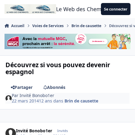
Aller au contenu
Le Web des Cheminots
Se connecter
Accueil
Voies de Services
Brin de causette
Découvrez si 
Découvrez si vous pouvez devenir
espagnol
Partager
Abonnés
Par
Invité Bonobo1er
22 mars 2014
12 ans
dans
Brin de causette
Invité Bonobo1er
Invités