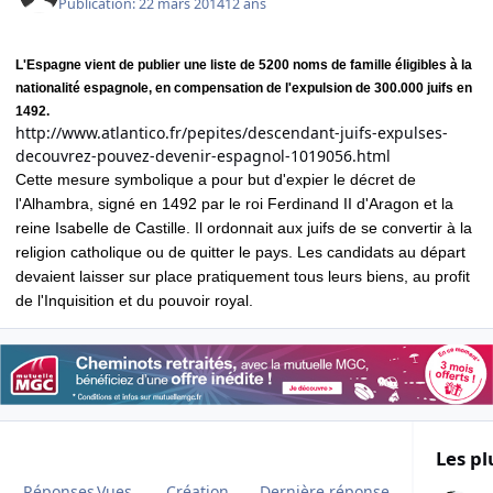
Publication:
22 mars 2014
12 ans
L'Espagne vient de publier une liste de 5200 noms de famille éligibles à la
nationalité espagnole, en compensation de l'expulsion de 300.000 juifs en
1492.
http://www.atlantico.fr/pepites/descendant-juifs-expulses-
decouvrez-pouvez-devenir-espagnol-1019056.html
Cette mesure symbolique a pour but d'expier le décret de
l'Alhambra, signé en 1492 par
le roi Ferdinand II d'Aragon et la
reine Isabelle de Castille. Il ordonnait aux juifs de se convertir à la
religion catholique ou de quitter le pays. Les candidats au départ
devaient laisser sur place pratiquement tous leurs biens, au profit
de l'Inquisition et du pouvoir royal.
Les pl
Réponses
Vues
Création
Dernière réponse