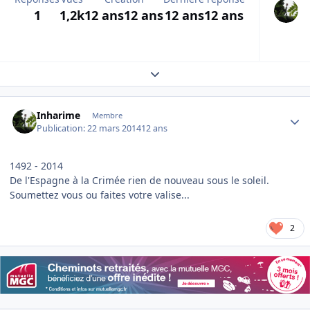
1
1,2k
12 ans
12 ans
12 ans
12 ans
Expand topic overview
Author stats
Inharime
Membre
Publication:
22 mars 2014
12 ans
1492 - 2014
De l'Espagne à la Crimée rien de nouveau sous le soleil.
Soumettez vous ou faites votre valise...
2