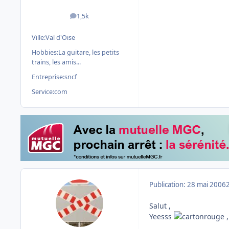
1,5k
messages
Ville:
Val d'Oise
Hobbies:
La guitare, les petits
trains, les amis...
Entreprise:
sncf
Service:
com
Publication:
28 mai 2006
Salut ,
Yeesss
,