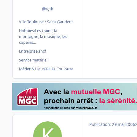
6,1k
messages
Ville:
Toulouse / Saint Gaudens
Hobbies:
Les trains, la
montagne, la musique, les
copains...
Entreprise:
sncf
Service:
matériel
Métier & Lieu:
CRL EL Toulouse
Publication:
29 mai 2006