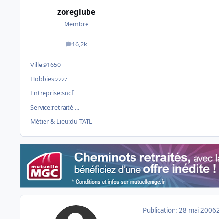
zoreglube
Membre
16,2k
messages
Ville:
91650
Hobbies:
zzzz
Entreprise:
sncf
Service:
retraité ...
Métier & Lieu:
du TATL
Publication:
28 mai 2006