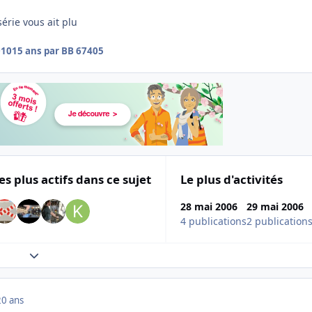
érie vous ait plu
010
15 ans
par BB 67405
es plus actifs dans ce sujet
Le plus d'activités
28 mai 2006
29 mai 2006
4 publications
2 publication
Expand topic overview
20 ans