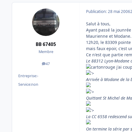
Publication:
28 mai 2006
Salut à tous,
Ayant passé la jounrée 
Maurienne et Modane. L
12h20, le 83309 pointe
BB 67405
mais faux epoir, c'est 
Membre
Ce n'est que partie rem
Le 88312 Lyon-Modane app
47
messages
j'ai cou
'>
Entreprise:
-
Arrivée à Modane de la b
Service:
non
'>
Quittant St Michel de M
'>
La CC 6558 redescend sur
On termine la série par 