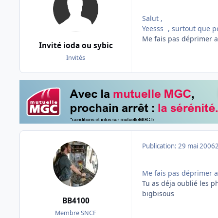
Salut ,
Yeesss
, surtout que p
Me fais pas déprimer a
Invité ioda ou sybic
Invités
Publication:
29 mai 2006
Me fais pas déprimer a
Tu as déja oublié les p
bigbisous
BB4100
Membre SNCF