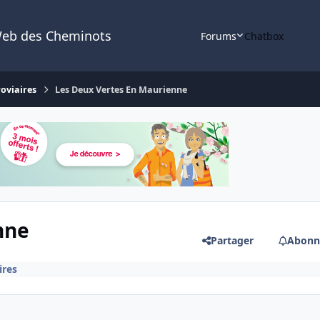
Web des Cheminots
Forums
Chatbox
roviaires
Les Deux Vertes En Maurienne
nne
Partager
Abonn
ires