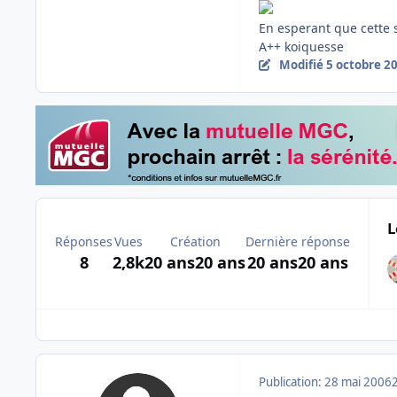
En esperant que cette s
A++ koiquesse
Modifié
5 octobre 2
L
Réponses
Vues
Création
Dernière réponse
8
2,8k
20 ans
20 ans
20 ans
20 ans
Publication:
28 mai 2006