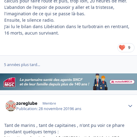
calculs pour faire route et puis, trop loin, 20 heures de mer.
L'abandon de l'espoir de pouvoir y aller et la tristesse,
l'imagination de ce qui se passe là-bas.
Ensuite, le silence radio.
J'ai lu le bilan dans Libération dans le turbotrain en rentrant,
16 morts, aucun survivant.
9
5 années plus tard...
Author stats
zoreglube
Membre
Publication:
28 novembre 2019
6 ans
Tant de marins , tant de capitaines , n'ont pu voir ce phare
pendant quelques temps
: