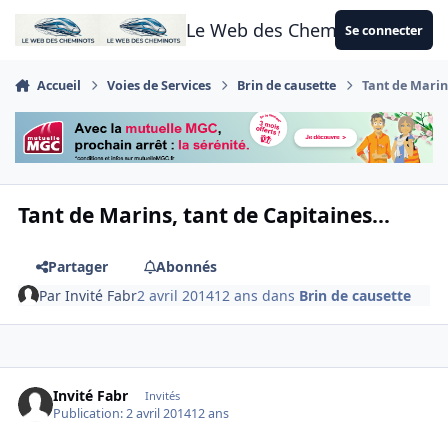
Aller au contenu
Le Web des Cheminots
Se connecter
Accueil
Voies de Services
Brin de causette
Tant de Marins
Tant de Marins, tant de Capitaines...
Partager
Abonnés
Par
Invité Fabr
2 avril 2014
12 ans
dans
Brin de causette
Invité Fabr
Invités
Publication:
2 avril 2014
12 ans