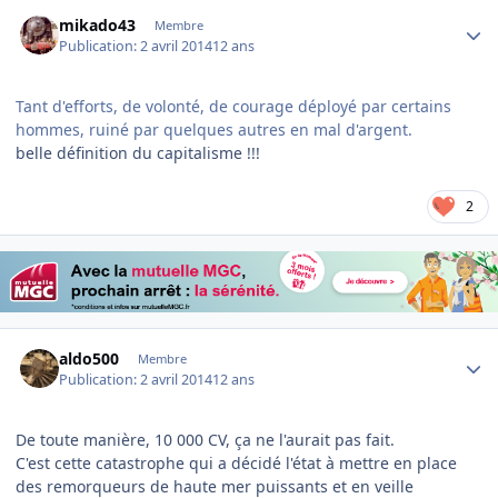
Author stats
mikado43
Membre
Publication:
2 avril 2014
12 ans
Tant d'efforts, de volonté, de courage déployé par certains
hommes, ruiné par quelques autres en mal d'argent.
belle définition du capitalisme !!!
2
Author stats
aldo500
Membre
Publication:
2 avril 2014
12 ans
De toute manière, 10 000 CV, ça ne l'aurait pas fait.
C'est cette catastrophe qui a décidé l'état à mettre en place
des remorqueurs de haute mer puissants et en veille