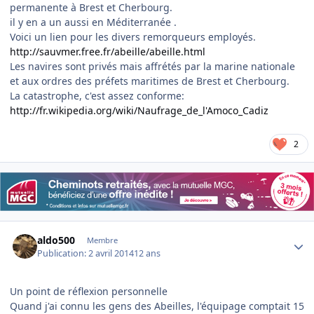
permanente à Brest et Cherbourg.
il y en a un aussi en Méditerranée .
Voici un lien pour les divers remorqueurs employés.
http://sauvmer.free.fr/abeille/abeille.html
Les navires sont privés mais affrétés par la marine nationale
et aux ordres des préfets maritimes de Brest et Cherbourg.
La catastrophe, c'est assez conforme:
http://fr.wikipedia.org/wiki/Naufrage_de_l'Amoco_Cadiz
2
Author stats
aldo500
Membre
Publication:
2 avril 2014
12 ans
Un point de réflexion personnelle
Quand j'ai connu les gens des Abeilles, l'équipage comptait 15