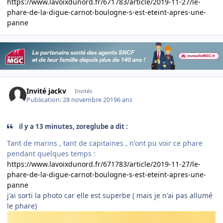
https://www.lavoixdunord.fr/671783/article/2019-11-27/le-
phare-de-la-digue-carnot-boulogne-s-est-eteint-apres-une-
panne
Invité jackv
Invités
Publication:
28 novembre 2019
6 ans
il y a 13 minutes, zoreglube a dit :
Tant de marins , tant de capitaines , n'ont pu voir ce phare
pendant quelques temps
:
https://www.lavoixdunord.fr/671783/article/2019-11-27/le-
phare-de-la-digue-carnot-boulogne-s-est-eteint-apres-une-
panne
j'ai sorti la photo car elle est superbe ( mais je n'ai pas allumé
le phare)