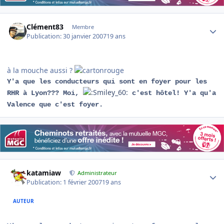
Author stats
Clément83
Membre
Publication:
30 janvier 2007
19 ans
à la mouche aussi ?
Y'a que les conducteurs qui sont en foyer pour les
RHR à Lyon??? Moi,
c'est hôtel! Y'a qu'a
Valence que c'est foyer.
Author stats
katamiaw
Administrateur
Publication:
1 février 2007
19 ans
AUTEUR