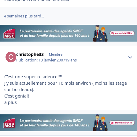
4 semaines plus tard...
Author stats
christophe33
Membre
Publication:
13 janvier 2007
19 ans
C'est une super residence!!!!
J'y suis actuellement pour 10 mois environ ( moins les stage
sur bordeaux).
C'est génial!
a plus