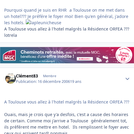
Pourquoi quand je suis en RHR
a Toulouse on me met dans
un hotel??? Je préfére le foyer moi! Bien qu'en général, j'adore
les hotels.
A Toulouse vous allez à l'hotel malgrés la Résidence ORFEA ???
lotrela
Author stats
Clément83
Membre
Publication:
16 décembre 2006
19 ans
A Toulouse vous allez à l'hotel malgrés la Résidence ORFEA ???
Ouais, mais je crois que y'a desfois, c'est a cause des horaires
de certain. Comme moi j'arrive a Toulouse
généralement tot,
ils préférent me mettre en hotel.
Ils remplissent le foyer avec
ceux qui arrivent tard! nonmais