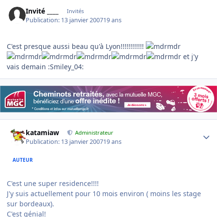
Invité ____
Invités
Publication:
13 janvier 2007
19 ans
C'est presque aussi beau qu'à Lyon!!!!!!!!!!!!
et j'y
vais demain :Smiley_04:
Author stats
katamiaw
Administrateur
Publication:
13 janvier 2007
19 ans
AUTEUR
C'est une super residence!!!!
J'y suis actuellement pour 10 mois environ ( moins les stage
sur bordeaux).
C'est génial!