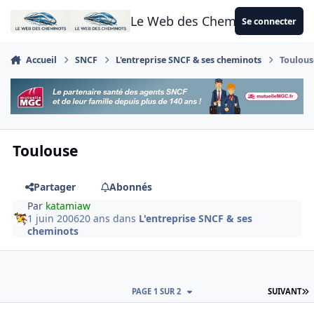
Aller au contenu
Le Web des Cheminots
Se connecter
Accueil
SNCF
L'entreprise SNCF & ses cheminots
Toulous
Toulouse
Partager
Abonnés
Par
katamiaw
1 juin 2006
20 ans
dans
L'entreprise SNCF & ses
cheminots
D
PAGE 1 SUR 2
SUIVANT
Author stats