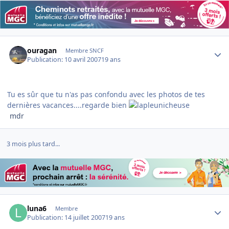
Author stats
ouragan
Membre SNCF
Publication:
10 avril 2007
19 ans
Tu es sûr que tu n'as pas confondu avec les photos de tes
dernières vacances....regarde bien
mdr
3 mois plus tard...
Author stats
luna6
Membre
Publication:
14 juillet 2007
19 ans