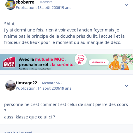
sbobarro
Membre
Publication:
13 août 2006
19 ans
SAlut,
J'y ai dormi une fois, rien à voir avec l'ancien foyer
mais
je
n'aime pas le principe de la douche près du lit, l'accueil et la
froideur des lieux pour le moment du au manque de déco.
Author stats
timcage22
Membre SNCF
Publication:
14 août 2006
19 ans
personne ne c'est comment est celui de saint pierre des coprs
?
aussi klasse que celui ci ?