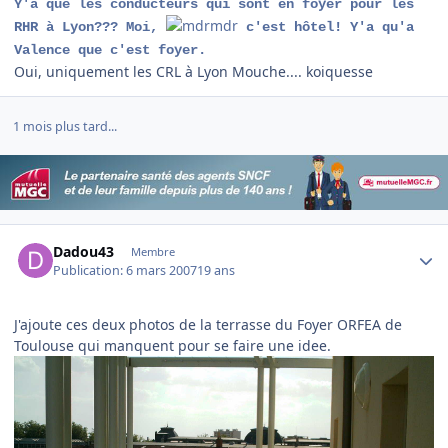
Y'a que les conducteurs qui sont en foyer pour les
RHR à Lyon??? Moi,
c'est hôtel! Y'a qu'a
Valence que c'est foyer.
Oui, uniquement les CRL à Lyon Mouche.... koiquesse
1 mois plus tard...
Author stats
Dadou43
Membre
Publication:
6 mars 2007
19 ans
J'ajoute ces deux photos de la terrasse du Foyer ORFEA de
Toulouse qui manquent pour se faire une idee.