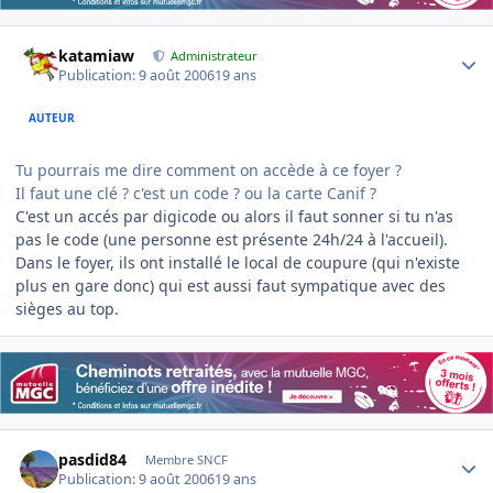
Author stats
katamiaw
Administrateur
Publication:
9 août 2006
19 ans
AUTEUR
Tu pourrais me dire comment on accède à ce foyer ?
Il faut une clé ? c'est un code ? ou la carte Canif ?
C'est un accés par digicode ou alors il faut sonner si tu n'as
pas le code (une personne est présente 24h/24 à l'accueil).
Dans le foyer, ils ont installé le local de coupure (qui n'existe
plus en gare donc) qui est aussi faut sympatique avec des
sièges au top.
Author stats
pasdid84
Membre SNCF
Publication:
9 août 2006
19 ans