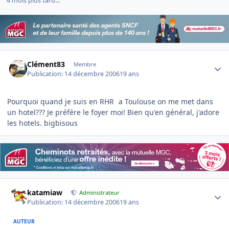
4 mois plus tard...
Author stats
Clément83
Membre
Publication:
14 décembre 2006
19 ans
Pourquoi quand je suis en RHR
a Toulouse on me met dans
un hotel??? Je préfére le foyer moi! Bien qu'en général, j'adore
les hotels. bigbisous
Author stats
katamiaw
Administrateur
Publication:
14 décembre 2006
19 ans
AUTEUR