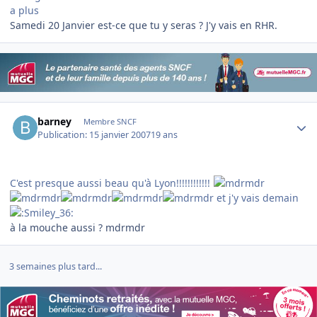
a plus
Samedi 20 Janvier est-ce que tu y seras ? J'y vais en RHR.
Author stats
barney
Membre SNCF
Publication:
15 janvier 2007
19 ans
C'est presque aussi beau qu'à Lyon!!!!!!!!!!!!
et j'y vais demain
à la mouche aussi ? mdrmdr
3 semaines plus tard...