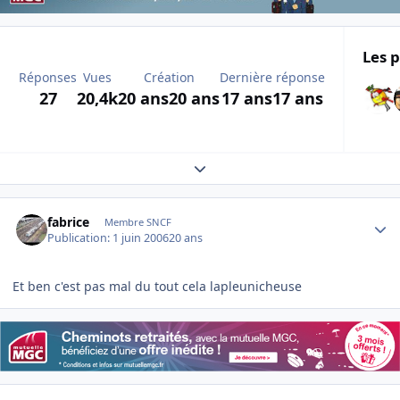
Les p
Réponses
Vues
Création
Dernière réponse
27
20,4k
20 ans
20 ans
17 ans
17 ans
Expand topic overview
Author stats
fabrice
Membre SNCF
Publication:
1 juin 2006
20 ans
Et ben c'est pas mal du tout cela lapleunicheuse
Author stats