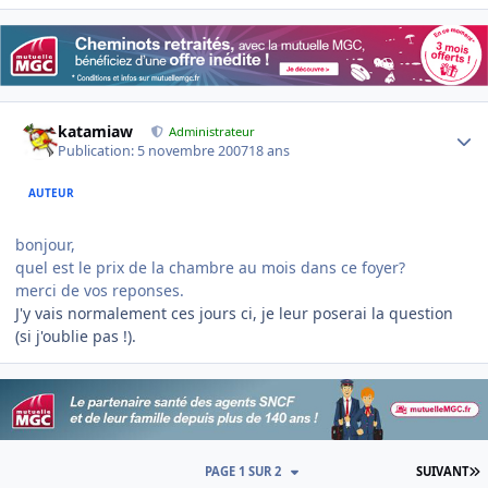
Author stats
katamiaw
Administrateur
Publication:
5 novembre 2007
18 ans
AUTEUR
bonjour,
quel est le prix de la chambre au mois dans ce foyer?
merci de vos reponses.
J'y vais normalement ces jours ci, je leur poserai la question
(si j'oublie pas !).
D
PAGE 1 SUR 2
SUIVANT