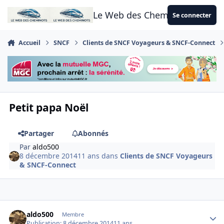
Aller au contenu
Le Web des Cheminots
Se connecter
Accueil
SNCF
Clients de SNCF Voyageurs & SNCF-Connect
Petit papa Noël
Partager
Abonnés
Par
aldo500
8 décembre 2014
11 ans
dans
Clients de SNCF Voyageurs
& SNCF-Connect
Author stats
aldo500
Membre
Publication:
8 décembre 2014
11 ans