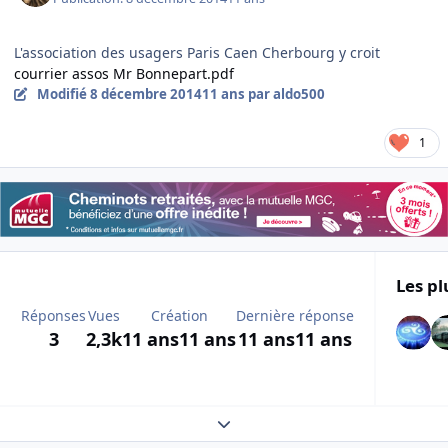
L'association des usagers Paris Caen Cherbourg y croit
courrier assos Mr Bonnepart.pdf
Modifié
8 décembre 2014
11 ans
par aldo500
1
Les pl
Réponses
Vues
Création
Dernière réponse
3
2,3k
11 ans
11 ans
11 ans
11 ans
Expand topic overview