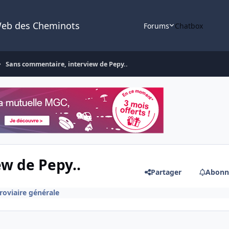
Web des Cheminots
Forums
Chatbox
Sans commentaire, interview de Pepy..
w de Pepy..
Partager
Abonn
rroviaire générale