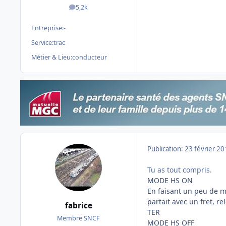
5,2k
messages
Entreprise:
-
Service:
trac
Métier & Lieu:
conducteur
Publication:
23 février 2
Tu as tout compris.
MODE HS ON
En faisant un peu de mé
partait avec un fret, re
fabrice
TER
Membre SNCF
MODE HS OFF