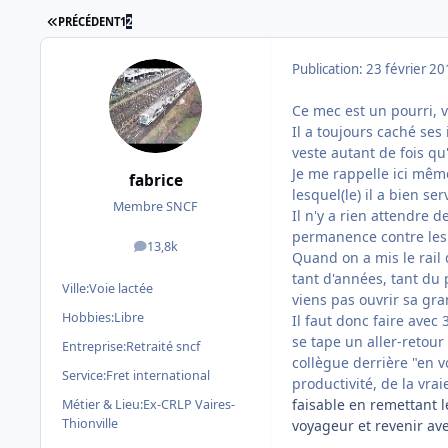
PREMIÈRE PAGE
PRÉCÉDENT
1
2
Publication:
23 février 2
Ce mec est un pourri, 
Il a toujours caché ses
veste autant de fois qu
Je me rappelle ici même
fabrice
lesquel(le) il a bien se
Membre SNCF
Il n'y a rien attendre d
permanence contre les
13,8k
messages
Quand on a mis le rail 
tant d'années, tant du 
Ville:
Voie lactée
viens pas ouvrir sa gran
Hobbies:
Libre
Il faut donc faire avec 
se tape un aller-retou
Entreprise:
Retraité sncf
collègue derrière "en v
Service:
Fret international
productivité, de la vrai
faisable en remettant l
Métier & Lieu:
Ex-CRLP Vaires-
Thionville
voyageur et revenir ave