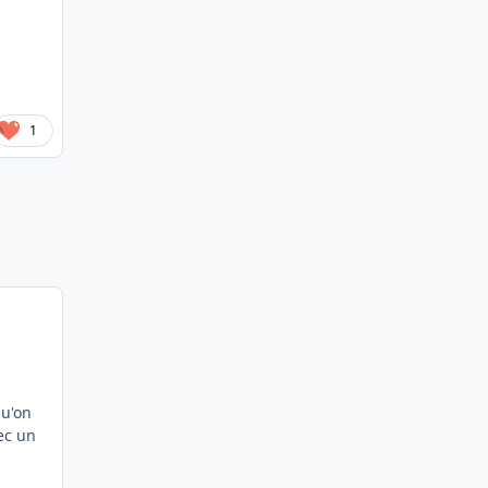
1
qu'on
vec un