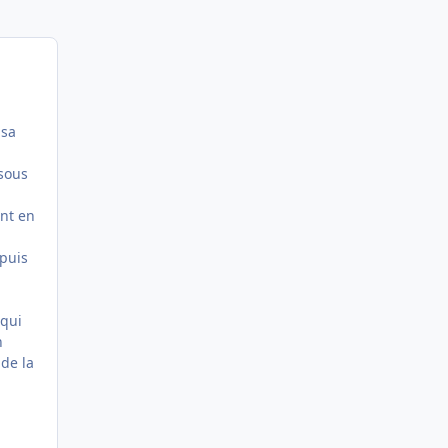
 sa
 sous
ent en
epuis
 qui
n
 de la