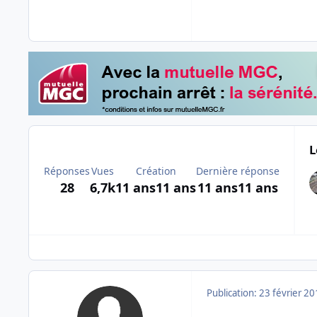
L
Réponses
Vues
Création
Dernière réponse
28
6,7k
11 ans
11 ans
11 ans
11 ans
Publication:
23 février 2