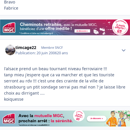
Bravo
Fabrice
Author stats
timcage22
Membre SNCF
Publication:
20 juin 2006
20 ans
l'alsace prend un beau tournant niveau ferroviaire !!!
tanp mieu j'espere que ca va marcher et que les touriste
serront au rdv !!! c'est une des crainte de la ville de
strasbourg un ptit sondage serrai pas mal non ? je laisse libre
choix au dirrigant ....
koiquesse