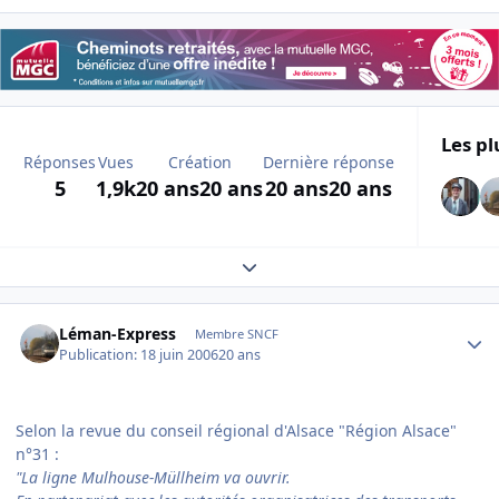
Les pl
Réponses
Vues
Création
Dernière réponse
5
1,9k
20 ans
20 ans
20 ans
20 ans
Expand topic overview
Author stats
Léman-Express
Membre SNCF
Publication:
18 juin 2006
20 ans
Selon la revue du conseil régional d'Alsace "Région Alsace"
n°31 :
"La ligne Mulhouse-Müllheim va ouvrir.