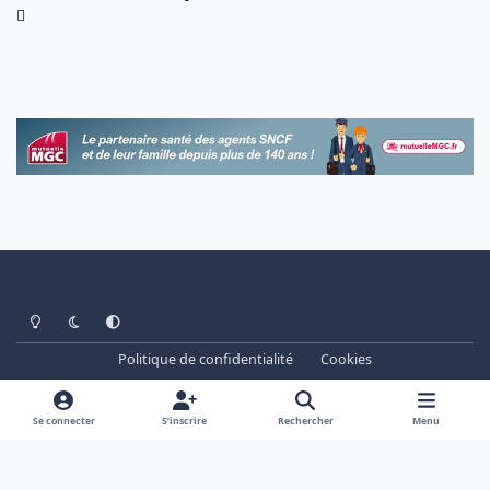
Light Mode
Dark Mode
System Preference
Politique de confidentialité
Cookies
www.cheminots.net - Forum Libre depuis 2003
Powered by
Invision Community
Se connecter
S’inscrire
Rechercher
Menu