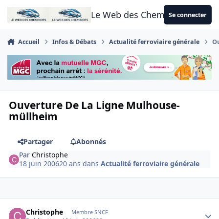
Aller au contenu
Le Web des Cheminots
Se connecter
Accueil
Infos & Débats
Actualité ferroviaire générale
O
Ouverture De La Ligne Mulhouse-
müllheim
Partager
Abonnés
Par
Christophe
18 juin 2006
20 ans
dans
Actualité ferroviaire générale
Author stats
Christophe
Membre SNCF