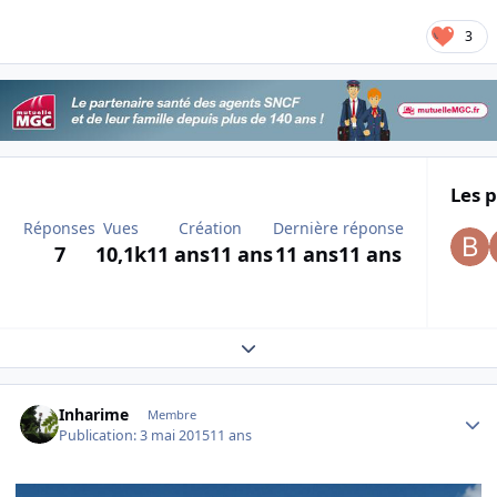
3
Les p
Réponses
Vues
Création
Dernière réponse
7
10,1k
11 ans
11 ans
11 ans
11 ans
Expand topic overview
Author stats
Inharime
Membre
Publication:
3 mai 2015
11 ans