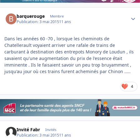
Author stats
barquerouge
Membre
Publication:
3 mai 2015
11 ans
Dans les années 60 -70 , lorsque les cheminots de
Chatellerault voyaient arriver une rafale de trains de
carburant à destination des entrepots Monory de Loudun , ils
savaient qu'une augmentation du prix de l'essence était
imminente . Ils le faisaient savoir un peu trop bruyamment ,
jusqu'au jour où ces trains furent acheminés par Chinon .....
4
Invité Fabr
Invités
Publication:
3 mai 2015
11 ans