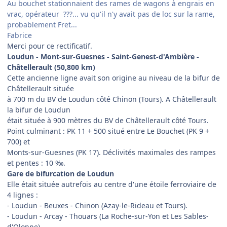
Au bouchet stationnaient des rames de wagons à engrais en
vrac, opérateur ???... vu qu'il n'y avait pas de loc sur la rame,
probablement Fret...
Fabrice
​Merci pour ce rectificatif.
Loudun - Mont-sur-Guesnes - Saint-Genest-d'Ambière -
Châtellerault (50,800 km)
Cette ancienne ligne avait son origine au niveau de la bifur de
Châtellerault située
à 700 m du BV de Loudun côté Chinon (Tours). A Châtellerault
la bifur de Loudun
était située à 900 mètres du BV de Châtellerault côté Tours.
Point culminant : PK 11 + 500 situé entre Le Bouchet (PK 9 +
700) et
Monts-sur-Guesnes (PK 17). Déclivités maximales des rampes
et pentes : 10 ‰.
Gare de bifurcation de Loudun
Elle était située autrefois au centre d'une étoile ferroviaire de
4 lignes :
- Loudun - Beuxes - Chinon (Azay-le-Rideau et Tours).
- Loudun - Arcay - Thouars (La Roche-sur-Yon et Les Sables-
d'Olonne).