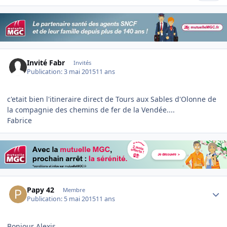
Invité Fabr
Invités
Publication:
3 mai 2015
11 ans
c'etait bien l'itineraire direct de Tours aux Sables d'Olonne de
la compagnie des chemins de fer de la Vendée....
Fabrice
Author stats
Papy 42
Membre
Publication:
5 mai 2015
11 ans
Bonjour Alexis,