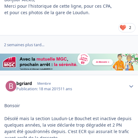
Merci pour l'historique de cette ligne, pour ces CPA,
et pour ces photos de la gare de Loudun.
2
2 semaines plus tard...
Author stats
bgriard
Membre
Publication:
18 mai 2015
11 ans
Bonsoir
Désolé mais la section Loudun-Le Bouchet est inactive depuis
quelques années, la voie déclarée trop dégradée et 2 PN
ayant été goudronnés depuis. C'est ECR qui assurait le trafic
avant arrêt de la desserte.