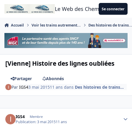
Aller au contenu
Le Web des Cheminots
Se connecter
Accueil
Voir les trains autrement...
Des histoires de trains..
[Vienne] Histoire des lignes oubliées
Partager
Abonnés
Par
IGS4
3 mai 2015
11 ans
dans
Des histoires de trains...
Author stats
IGS4
Membre
Publication:
3 mai 2015
11 ans