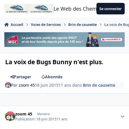
Aller au contenu
Le Web des Cheminots
Se connecter
Accueil
Voies de Services
Brin de causette
La voix de Bug
La voix de Bugs Bunny n'est plus.
Partager
Abonnés
Par
zoom 45
18 juin 2015
11 ans
dans
Brin de causette
Author stats
zoom 45
Membre
Publication:
18 juin 2015
11 ans