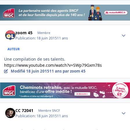
Author stats
zoom 45
Membre
Publication:
18 juin 2015
11 ans
AUTEUR
Une compilation de ses talents.
https://www.youtube.com/watch?v=SWp79Gxm78s
Modifié
18 juin 2015
11 ans
par zoom 45
Author stats
CC 72041
Membre SNCF
Publication:
18 juin 2015
11 ans