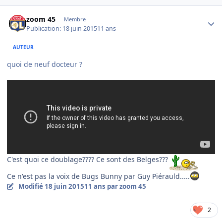
Author stats
zoom 45
Membre
Publication:
18 juin 2015
11 ans
AUTEUR
​quoi de neuf docteur ?
C'est quoi ce doublage???? Ce sont des Belges???
Ce n'est pas la voix de Bugs Bunny par Guy Piérauld.....
Modifié
18 juin 2015
11 ans
par zoom 45
2