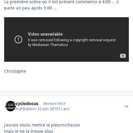
La première scène où il est présent commence à 4:00 ... il
parle un peu après 5:00 ...
Christophe
Author stats
cyclodocus
Membre SNCF
Publication:
22 juin 2015
11 ans
j'aurais voulu mettre la pleurnicheuse
mais je ne la trouve plus