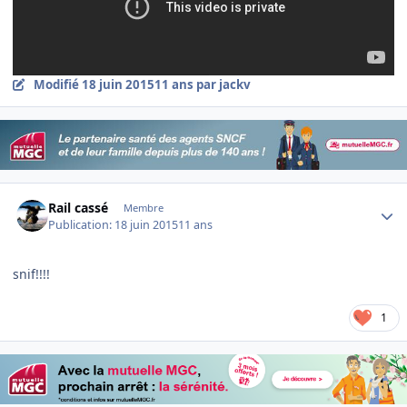
Modifié
18 juin 2015
11 ans
par jackv
Author stats
Rail cassé
Membre
Publication:
18 juin 2015
11 ans
snif!!!!
1