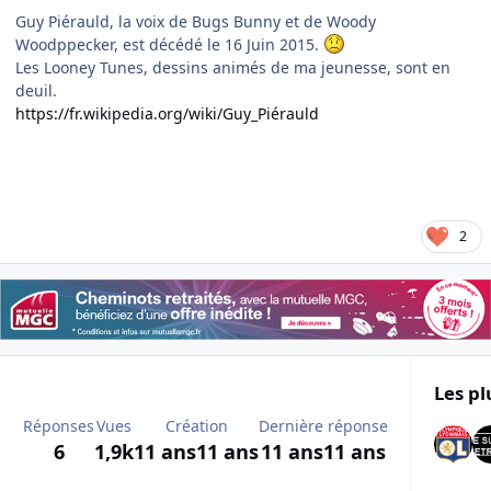
Guy Piérauld, la voix de Bugs Bunny et de Woody
Woodppecker, est décédé le 16 Juin 2015.
Les Looney Tunes, dessins animés de ma jeunesse, sont en
deuil.
https://fr.wikipedia.org/wiki/Guy_Piérauld
2
Les pl
Réponses
Vues
Création
Dernière réponse
6
1,9k
11 ans
11 ans
11 ans
11 ans