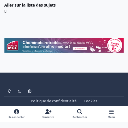
Aller sur la liste des sujets
Light Mode
Dark Mode
System Preference
Politique de confidentialité
Cookies
www.cheminots.net - Forum Libre depuis 2003
Powered by
Invision Community
Se connecter
S’inscrire
Rechercher
Menu