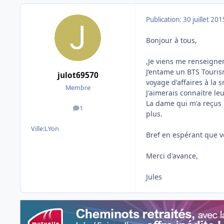
Publication:
30 juillet 201
Bonjour à tous,
,Je viens me renseigner
J’entame un BTS Touris
julot69570
voyage d'affaires à la sn
Membre
J'aimerais connaitre l
La dame qui m'a reçus m
1
messages
plus.
Ville:
LYon
Bref en espérant que v
Merci d'avance,
Jules