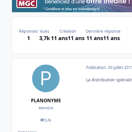
Réponses
Vues
Création
Dernière réponse
1
3,7k
11 ans
11 ans
11 ans
11 ans
Publication:
30 juillet 201
La distribution spécial
PLANONYME
Membre
3,2k
messages