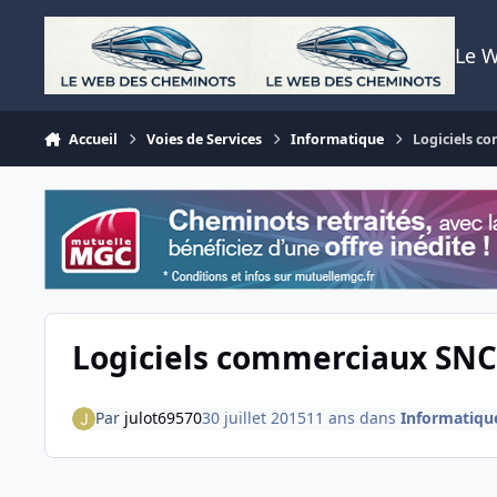
Aller au contenu
Le 
Accueil
Voies de Services
Informatique
Logiciels c
Logiciels commerciaux SNC
Par
julot69570
30 juillet 2015
11 ans
dans
Informatiqu