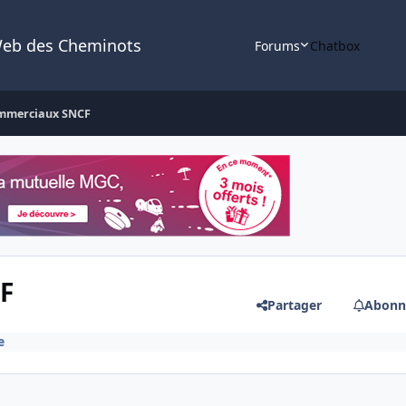
Web des Cheminots
Forums
Chatbox
ommerciaux SNCF
F
Partager
Abonn
e