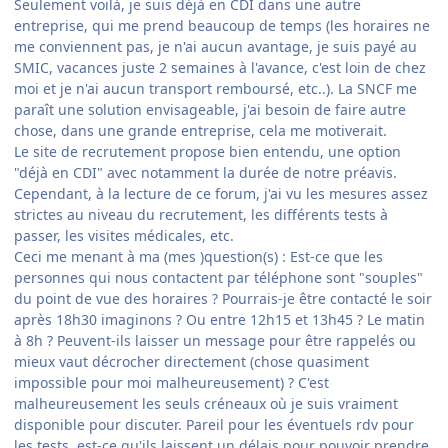
Seulement voilà, je suis déjà en CDI dans une autre
entreprise, qui me prend beaucoup de temps (les horaires ne
me conviennent pas, je n'ai aucun avantage, je suis payé au
SMIC, vacances juste 2 semaines à l'avance, c'est loin de chez
moi et je n'ai aucun transport remboursé, etc..). La SNCF me
paraît une solution envisageable, j'ai besoin de faire autre
chose, dans une grande entreprise, cela me motiverait.
Le site de recrutement propose bien entendu, une option
"déjà en CDI" avec notamment la durée de notre préavis.
Cependant, à la lecture de ce forum, j'ai vu les mesures assez
strictes au niveau du recrutement, les différents tests à
passer, les visites médicales, etc.
Ceci me menant à ma (mes )question(s) : Est-ce que les
personnes qui nous contactent par téléphone sont "souples"
du point de vue des horaires ? Pourrais-je être contacté le soir
après 18h30 imaginons ? Ou entre 12h15 et 13h45 ? Le matin
à 8h ? Peuvent-ils laisser un message pour être rappelés ou
mieux vaut décrocher directement (chose quasiment
impossible pour moi malheureusement) ? C'est
malheureusement les seuls créneaux où je suis vraiment
disponible pour discuter. Pareil pour les éventuels rdv pour
les tests, est-ce qu'ils laissent un délais pour pouvoir prendre