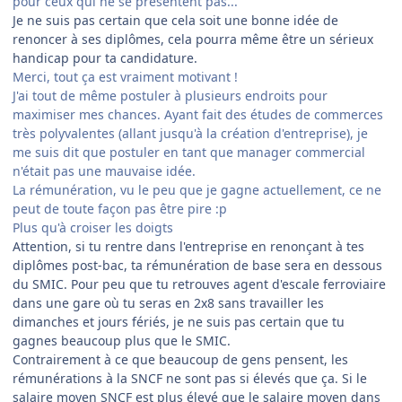
pour ceux qui ne se présentent pas...
Je ne suis pas certain que cela soit une bonne idée de
renoncer à ses diplômes, cela pourra même être un sérieux
handicap pour ta candidature.
Merci, tout ça est vraiment motivant !
J'ai tout de même postuler à plusieurs endroits pour
maximiser mes chances. Ayant fait des études de commerces
très polyvalentes (allant jusqu'à la création d'entreprise), je
me suis dit que postuler en tant que manager commercial
n'était pas une mauvaise idée.
La rémunération, vu le peu que je gagne actuellement, ce ne
peut de toute façon pas être pire :p
Plus qu'à croiser les doigts
Attention, si tu rentre dans l'entreprise en renonçant à tes
diplômes post-bac, ta rémunération de base sera en dessous
du SMIC. Pour peu que tu retrouves agent d'escale ferroviaire
dans une gare où tu seras en 2x8 sans travailler les
dimanches et jours fériés, je ne suis pas certain que tu
gagnes beaucoup plus que le SMIC.
Contrairement à ce que beaucoup de gens pensent, les
rémunérations à la SNCF ne sont pas si élevés que ça. Si le
salaire moyen SNCF est plus élevé que le salaire moyen dans