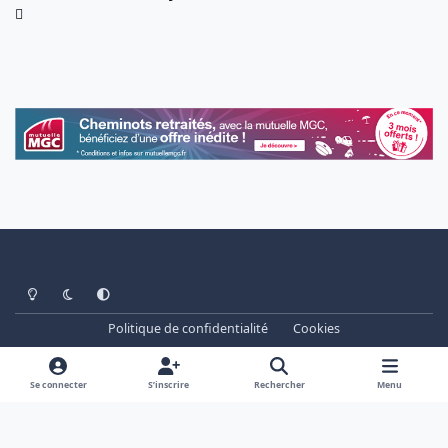
Light Mode
Dark Mode
System Preference
Politique de confidentialité
Cookies
www.cheminots.net - Forum Libre depuis 2003
Powered by
Invision Community
Se connecter
S’inscrire
Rechercher
Menu