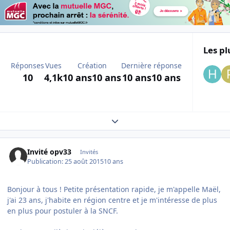
Les pl
Réponses
Vues
Création
Dernière réponse
10
4,1k
10 ans
10 ans
10 ans
10 ans
Expand topic overview
Invité opv33
Invités
Publication:
25 août 2015
10 ans
Bonjour à tous ! Petite présentation rapide, je m'appelle Maël,
j'ai 23 ans, j'habite en région centre et je m'intéresse de plus
en plus pour postuler à la SNCF.