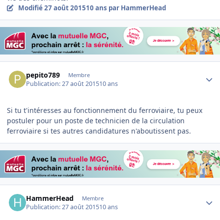
Modifié
27 août 2015
10 ans
par HammerHead
Author stats
pepito789
Membre
Publication:
27 août 2015
10 ans
Si tu t'intéresses au fonctionnement du ferroviaire, tu peux
postuler pour un poste de technicien de la circulation
ferroviaire si tes autres candidatures n'aboutissent pas.
Author stats
HammerHead
Membre
Publication:
27 août 2015
10 ans