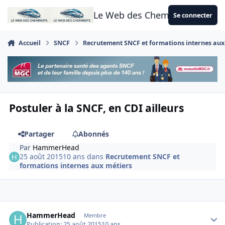
Aller au contenu
Le Web des Cheminots
Se connecter
Accueil
SNCF
Recrutement SNCF et formations internes aux
Postuler à la SNCF, en CDI ailleurs
Partager
Abonnés
Par
HammerHead
25 août 2015
10 ans
dans
Recrutement SNCF et
formations internes aux métiers
Author stats
HammerHead
Membre
Publication:
25 août 2015
10 ans