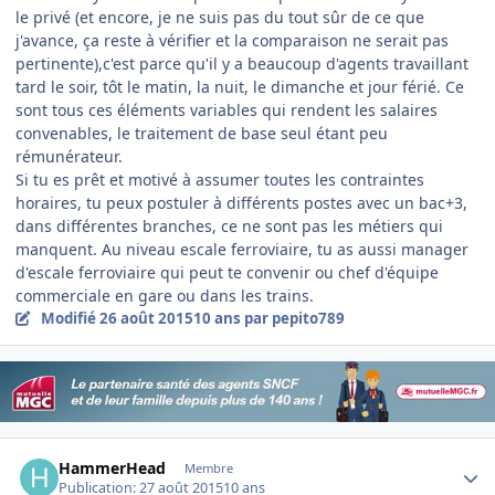
le privé (et encore, je ne suis pas du tout sûr de ce que
j'avance, ça reste à vérifier et la comparaison ne serait pas
pertinente),c'est parce qu'il y a beaucoup d'agents travaillant
tard le soir, tôt le matin, la nuit, le dimanche et jour férié. Ce
sont tous ces éléments variables qui rendent les salaires
convenables, le traitement de base seul étant peu
rémunérateur.
Si tu es prêt et motivé à assumer toutes les contraintes
horaires, tu peux postuler à différents postes avec un bac+3,
dans différentes branches, ce ne sont pas les métiers qui
manquent. Au niveau escale ferroviaire, tu as aussi manager
d'escale ferroviaire qui peut te convenir ou chef d'équipe
commerciale en gare ou dans les trains.
Modifié
26 août 2015
10 ans
par pepito789
Author stats
HammerHead
Membre
Publication:
27 août 2015
10 ans