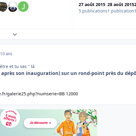
27 août 2015
28 août 2015
5 publications
1 publication
Expand topic overview
10 ans
re et tu vas " là
 après son inauguration) sur un rond-point près du dépô
ree.fr/galerie25.php?numserie=BB 12000