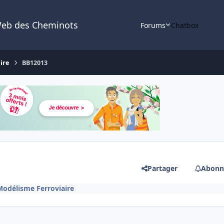
Web des Cheminots
Forums
Chatbox
ire
BB12013
Partager
Abonn
Modélisme Ferroviaire