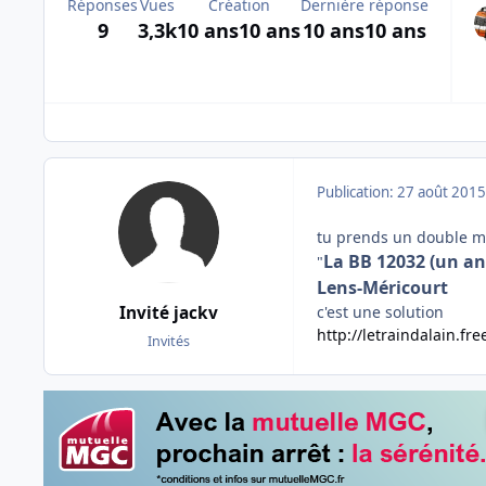
Réponses
Vues
Création
Dernière réponse
9
3,3k
10 ans
10 ans
10 ans
10 ans
Publication:
27 août 2015
tu prends un double mèt
La BB 12032 (un an
"
Lens-Méricourt
c'est une solution
Invité jackv
http://letraindalain.f
Invités