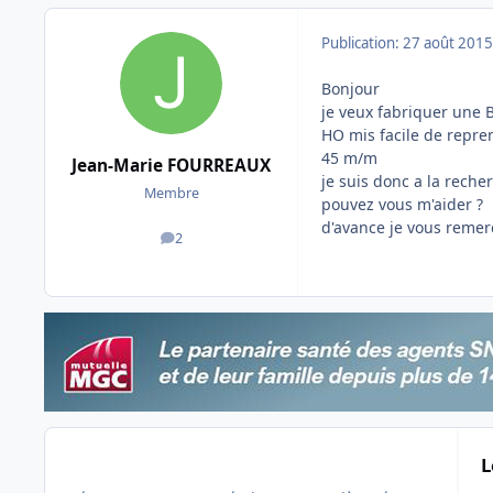
Publication:
27 août 2015
Bonjour
je veux fabriquer une 
HO mis facile de repren
45 m/m
Jean-Marie FOURREAUX
je suis donc a la reche
Membre
pouvez vous m'aider ?
d'avance je vous remer
2
messages
L