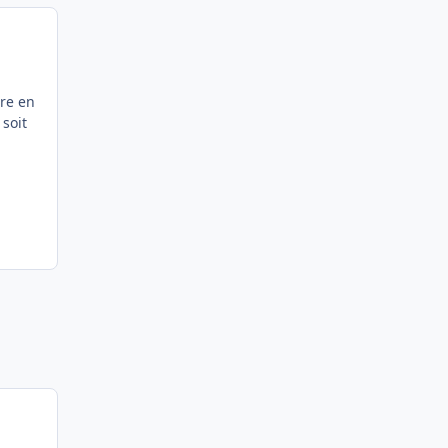
ère en
 soit
Most Popular Posts