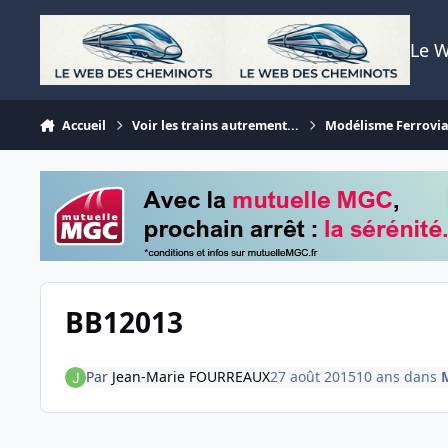
Aller au contenu
Le 
Accueil
Voir les trains autrement...
Modélisme Ferrovia
BB12013
Par
Jean-Marie FOURREAUX
27 août 2015
10 ans
dans