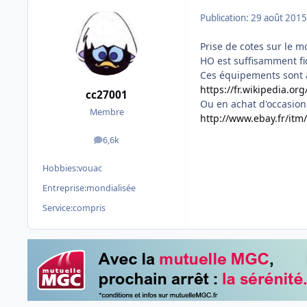
Publication:
29 août 2015
Prise de cotes sur le 
HO est suffisamment fid
Ces équipements sont a
https://fr.wikipedia.o
cc27001
Ou en achat d'occasion 
Membre
http://www.ebay.fr/it
6,6k
messages
Hobbies:
vouac
Entreprise:
mondialisée
Service:
compris