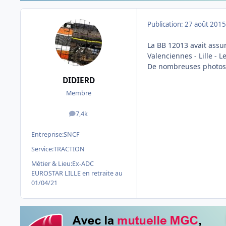
Publication:
27 août 2015
La BB 12013 avait assur
Valenciennes - Lille - L
De nombreuses photos o
DIDIERD
Membre
7,4k
messages
Entreprise:
SNCF
Service:
TRACTION
Métier & Lieu:
Ex-ADC
EUROSTAR LILLE en retraite au
01/04/21