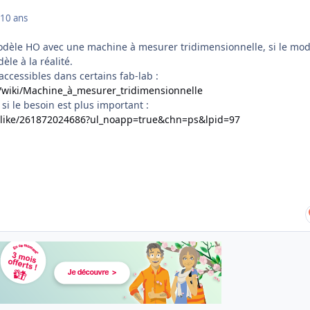
10 ans
modèle HO avec une machine à mesurer tridimensionnelle, si le mo
èle à la réalité.
ccessibles dans certains fab-lab :
rg/wiki/Machine_à_mesurer_tridimensionnelle
si le besoin est plus important :
m/like/261872024686?ul_noapp=true&chn=ps&lpid=97