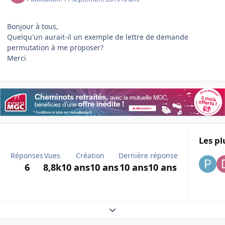
Bonjour à tous,
Quelqu'un aurait-il un exemple de lettre de demande
permutation à me proposer?
Merci
Les pl
Réponses
Vues
Création
Dernière réponse
6
8,8k
10 ans
10 ans
10 ans
10 ans
Expand topic overview