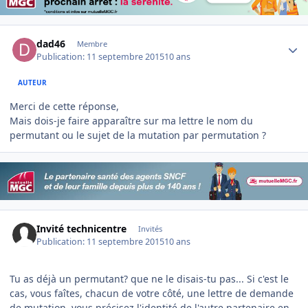
Author stats
dad46
Membre
Publication:
11 septembre 2015
10 ans
AUTEUR
Merci de cette réponse,
Mais dois-je faire apparaître sur ma lettre le nom du
permutant ou le sujet de la mutation par permutation ?
Invité technicentre
Invités
Publication:
11 septembre 2015
10 ans
Tu as déjà un permutant? que ne le disais-tu pas... Si c'est le
cas, vous faîtes, chacun de votre côté, une lettre de demande
de mutation, vous précisez l'identité de l'autre partenaire en