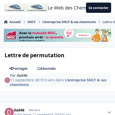
Aller au contenu
Le Web des Cheminots
Se connecter
Accueil
SNCF
L'entreprise SNCF & ses cheminots
Lettre 
Lettre de permutation
Partager
Abonnés
Par
dad46
11 septembre 2015
10 ans
dans
L'entreprise SNCF & ses
cheminots
Author stats
dad46
Membre
Publication:
11 septembre 2015
10 ans