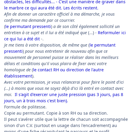
obstacles, les difficultés... - C'est une manière de graver dans
le marbre ce qui aura été dit. Les écrits restent.
Afin de donner un caractère officiel à ma démarche, je vous
confirme ma demande par ce courrier.
(
le permutant pressenti
)
a de son côté également sollicité un
entretien à ce sujet et il lui a été indiqué que
(...) -
Reformuler ici
ce qui lui a été dit
-.
Je me tiens à votre disposition, de même que
(
le permutant
pressenti
)
pour nous entretenir de nouveau afin que ce
mouvement de personnel puisse se réaliser dans les meilleurs
délais et conditions qu'il vous plaira de fixer avec votre
homologue de
(
le contact RH ou direction de l'autre
établissement
).
Avec votre permission, je vous relancerai pour faire le point d'ici
(...) à moins que vous ne soyez déjà d'ici là entré en contact avec
moi.
Il s'agit d'exercer une juste pression (pas 3 jours, pas 8
jours, un à trois mois c'est bien).
Formule de politesse.
Copie au permutant. Copie à son RH ou sa direction.
Il peut s'avérer utile que la lettre de chacun soit accompagnée
sinon d'un C.V. (surtout en usage dans l'encadrement) au
moins d'une fiche récapitulant le parcours et le profil