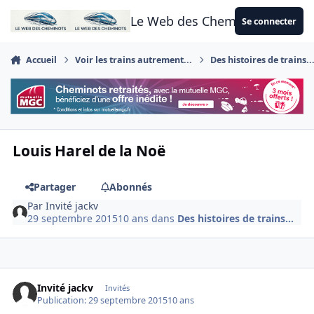
Aller au contenu
Le Web des Cheminots
Se connecter
Accueil
Voir les trains autrement...
Des histoires de trains..
Louis Harel de la Noë
Partager
Abonnés
Par
Invité jackv
29 septembre 2015
10 ans
dans
Des histoires de trains...
Invité jackv
Invités
Publication:
29 septembre 2015
10 ans