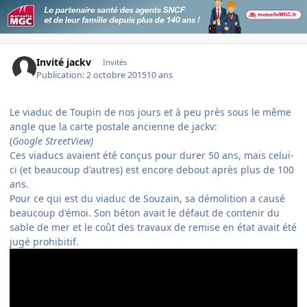
Invité jackv
Invités
Publication:
2 octobre 2015
10 ans
Le viaduc de Toupin de nos jours et à peu près sous le même
angle que la carte postale ancienne de jackv:
(
Google StreetView)
Ces viaducs avaient été conçus pour durer 50 ans, mais celui-
ci (et beaucoup d'autres) est encore debout après plus de 100
ans.
Pour ce qui est du viaduc de Souzain, sa démolition a causé
beaucoup d'émoi. Son béton avait le défaut de contenir du
sable de mer et le coût des travaux de remise en état avait été
jugé prohibitif.