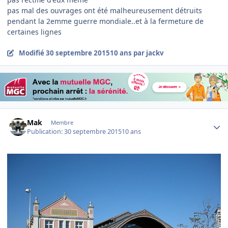
pas mal des ouvrages ont été malheureusement détruits
pendant la 2emme guerre mondiale..et à la fermeture de
certaines lignes
Modifié
30 septembre 2015
10 ans
par jackv
Author stats
Mak
Membre
Publication:
30 septembre 2015
10 ans