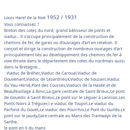
1952 / 1931
Louis Harel de la Noë
Vous connaissez ?
Breton des cotes du nord, grand bâtisseur de ponts et
viaduc.. Il s'occupe principalement de la construction de
chemins de fer, de gares ou d’ouvrages d’art en relation. Il
conçoit et dirige la construction de nombreux ouvrages d'art
principalement liés au développement des chemins de fer à
voie étroite dans le département des cotes du nordmais aussi
dans la Bretagne...
Viaduc de Bréhec,Viaduc de Caroual,Viaduc de
Douvenant,Viaduc de Lézardrieux,Viaduc de Souzain,Viaduc
du Vau-Hervé,Pont des Courses,Viaducs de la Hasée et de
Beaufeuillage à Binic,La gare centrale de Saint-Brieuc,Le pont
de Gouëdic à Saint-Brieuc,Le pont sur le Léguer à Lannion,Les
Ponts-Noirs à Tréguier,l e viaduc de Toupin,Le viaduc du
Parfond du Gouët,Le viaduc des Pourrhis,Le Pont du Guildo,Le
pont sur le Jaudy,Gare centrale au Mans des Tramways de la
Sarthe,
le pont en X du mans