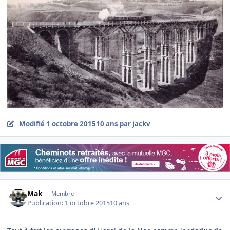
Modifié
1 octobre 2015
10 ans
par jackv
Author stats
Mak
Membre
Publication:
1 octobre 2015
10 ans