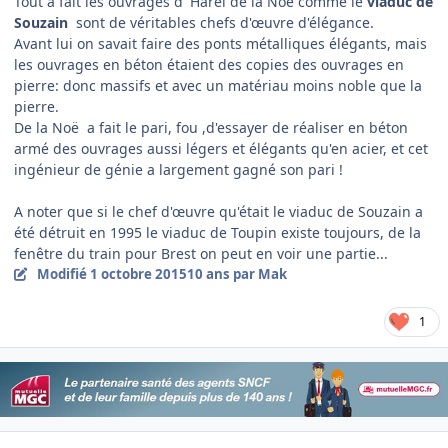
Tout à fait les ouvrages d' Harel de la Noë comme le
viaduc de
Souzain
sont de véritables chefs d'œuvre d'élégance.
Avant lui on savait faire des ponts métalliques élégants, mais
les ouvrages en béton étaient des copies des ouvrages en
pierre: donc massifs et avec un matériau moins noble que la
pierre.
De la Noë a fait le pari, fou ,d'essayer de réaliser en béton
armé des ouvrages aussi légers et élégants qu'en acier, et cet
ingénieur de génie a largement gagné son pari !
A noter que si le chef d'œuvre qu'était le viaduc de Souzain a
été détruit en 1995 le viaduc de Toupin existe toujours, de la
fenêtre du train pour Brest on peut en voir une partie...
Modifié
1 octobre 2015
10 ans
par Mak
1
Author stats