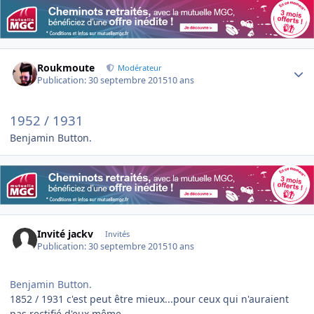
Author stats
Roukmoute
Modérateur
Publication:
30 septembre 2015
10 ans
1952 / 1931
Benjamin Button.
Invité jackv
Invités
Publication:
30 septembre 2015
10 ans
Benjamin Button.
1852 / 1931 c'est peut être mieux...pour ceux qui n'auraient
pas rectifié d'eux même