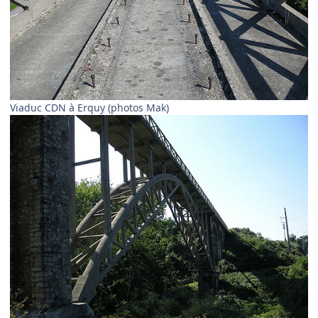
Viaduc CDN à Erquy (photos Mak)