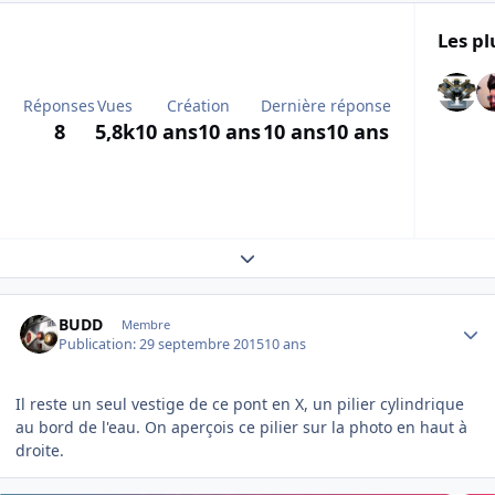
Les pl
Réponses
Vues
Création
Dernière réponse
8
5,8k
10 ans
10 ans
10 ans
10 ans
Expand topic overview
Author stats
BUDD
Membre
Publication:
29 septembre 2015
10 ans
Il reste un seul vestige de ce pont en X, un pilier cylindrique
au bord de l'eau. On aperçois ce pilier sur la photo en haut à
droite.