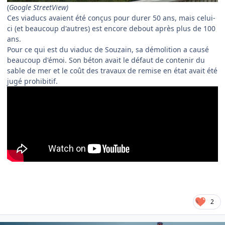
(
Google StreetView)
Ces viaducs avaient été conçus pour durer 50 ans, mais celui-
ci (et beaucoup d'autres) est encore debout après plus de 100
ans.
Pour ce qui est du viaduc de Souzain, sa démolition a causé
beaucoup d'émoi. Son béton avait le défaut de contenir du
sable de mer et le coût des travaux de remise en état avait été
jugé prohibitif.
2