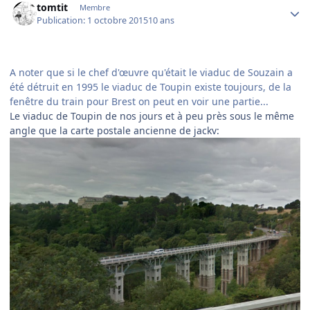
tomtit
Membre
Publication:
1 octobre 2015
10 ans
A noter que si le chef d'œuvre qu'était le viaduc de Souzain a
été détruit en 1995 le viaduc de Toupin existe toujours, de la
fenêtre du train pour Brest on peut en voir une partie...
Le viaduc de Toupin de nos jours et à peu près sous le même
angle que la carte postale ancienne de jackv: