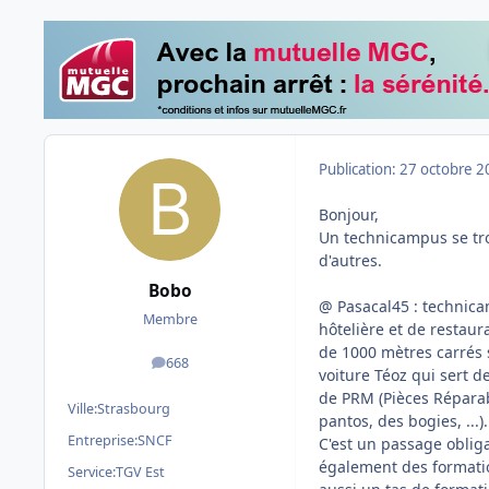
Publication:
27 octobre 2
Bonjour,
Un technicampus se trou
d'autres.
Bobo
@
Pasacal45 : technicam
Membre
hôtelière et de restaur
de 1000 mètres carrés 
668
messages
voiture Téoz qui sert d
de PRM (Pièces Réparabl
Ville:
Strasbourg
pantos, des bogies, ...).
Entreprise:
SNCF
C'est un passage oblig
également des formati
Service:
TGV Est