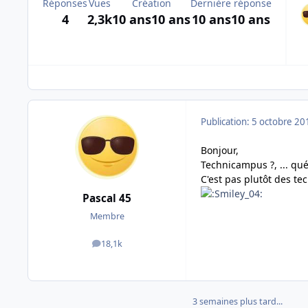
Réponses
Vues
Création
Dernière réponse
4
2,3k
10 ans
10 ans
10 ans
10 ans
Publication:
5 octobre 20
Bonjour,
Technicampus ?, ... qu
C'est pas plutôt des te
Pascal 45
Membre
18,1k
messages
3 semaines plus tard...