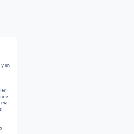
 y en
ier
 une
s mal
s
s