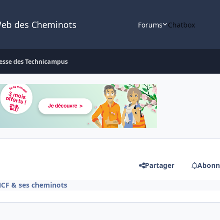
Web des Cheminots
Forums
Chatbox
esse des Technicampus
Partager
Abonn
NCF & ses cheminots