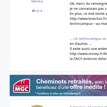
Membre
Ok, merci du renseign
Je ne connaissais pas c
18,1k
messages
En plus, ce mot existe 
http://www.lesechos.fr
technicampus---au-ma
... Un technicampus se
en d'autres ...
Il exite aussi une ant
http://www.onisep.fr/
la-SNCF-Antenne-deloc