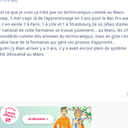
015
10 ans
c'est ce que je crois ça n'est pas un technicampus comme au Mans.
sep, il doit s'agir là de l'apprentissage en 3 ans pour le Bac Pro av
l en existe 2 à Paris, 1 à Lille et 1 à Strasbourg (là où j'étais d'aille
 national de cette formation se trouve justement... au Mans, les C
 considérés comme des annexes du technicampus, mais en gros c'es
able local de la formation qui gère ses promos d'apprentis
u'en j'y étais arriver y a 3 ans, il y a avait encore plein de système
a été délocalisé au Mans.