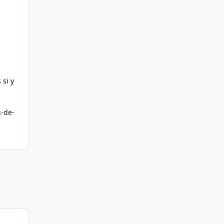
 si y
-de-