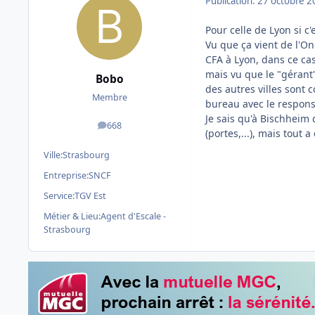
Publication:
27 octobre 2
Pour celle de Lyon si 
Vu que ça vient de l'Oni
CFA à Lyon, dans ce cas i
mais vu que le "gérant"
Bobo
des autres villes sont
Membre
bureau avec le respons
Je sais qu'à Bischheim q
668
messages
(portes,...), mais tout 
Ville:
Strasbourg
Entreprise:
SNCF
Service:
TGV Est
Métier & Lieu:
Agent d'Escale -
Strasbourg