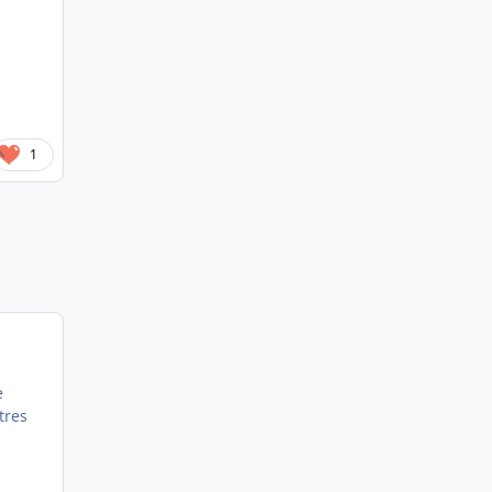
1
e
tres