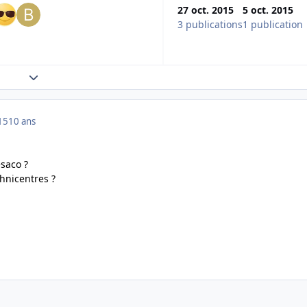
27 oct. 2015
5 oct. 2015
3 publications
1 publication
Expand topic overview
15
10 ans
ésaco ?
chnicentres ?