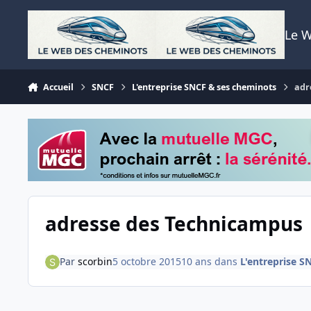
Aller au contenu
Le 
Accueil
SNCF
L'entreprise SNCF & ses cheminots
adr
adresse des Technicampus
Par
scorbin
5 octobre 2015
10 ans
dans
L'entreprise S