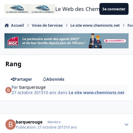
Aller au contenu
Le Web des Cheminots
Se connecter
Accueil
Voies de Services
Le site www.cheminots.net
Ra
Rang
Partager
Abonnés
Par
barquerouge
27 octobre 2015
10 ans
dans
Le site www.cheminots.net
Author stats
barquerouge
Membre
Publication:
27 octobre 2015
10 ans