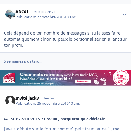
Author stats
ADC01
Membre SNCF
Publication:
27 octobre 2015
10 ans
Cela dépend de ton nombre de messages si tu laisses faire
automatiquement sinon tu peux le personnaliser en allant sur
ton profil.
5 semaines plus tard...
Invité jackv
Invités
Publication:
26 novembre 2015
10 ans
Sur 27/10/2015 21:59:00 , barquerouge a déclaré:
J'avais débuté sur le forum comme" petit train jaune " , me