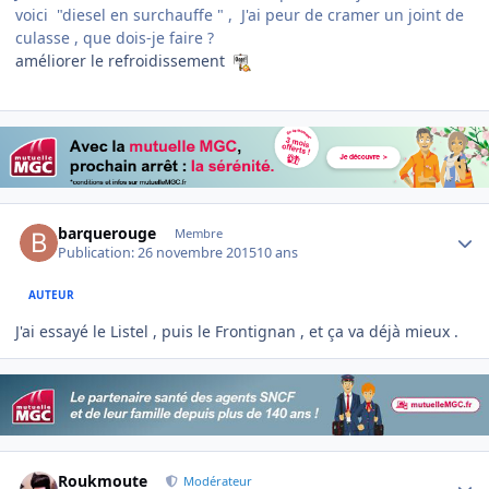
voici "diesel en surchauffe " , J'ai peur de cramer un joint de
culasse , que dois-je faire ?
améliorer le refroidissement
Author stats
barquerouge
Membre
Publication:
26 novembre 2015
10 ans
AUTEUR
J'ai essayé le Listel , puis le Frontignan , et ça va déjà mieux .
Author stats
Roukmoute
Modérateur