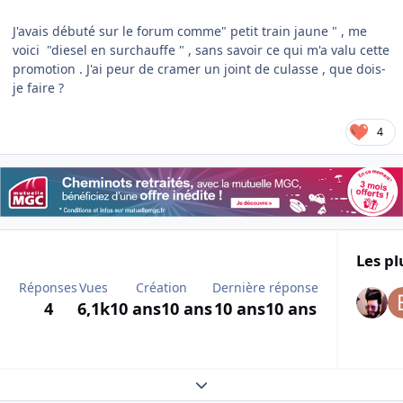
J'avais débuté sur le forum comme" petit train jaune " , me
voici "diesel en surchauffe " , sans savoir ce qui m'a valu cette
promotion . J'ai peur de cramer un joint de culasse , que dois-
je faire ?
4
Les pl
Réponses
Vues
Création
Dernière réponse
4
6,1k
10 ans
10 ans
10 ans
10 ans
Expand topic overview