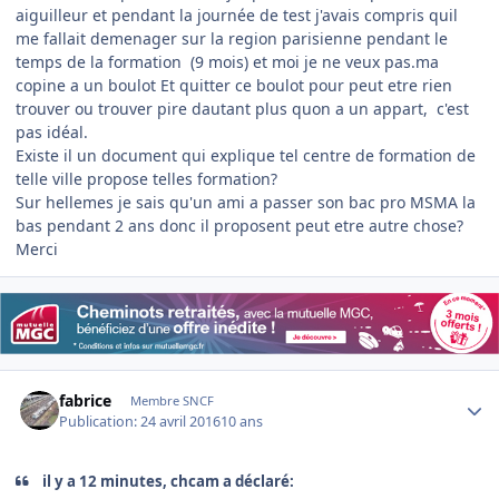
aiguilleur et pendant la journée de test j'avais compris quil
me fallait demenager sur la region parisienne pendant le
temps de la formation (9 mois) et moi je ne veux pas.ma
copine a un boulot Et quitter ce boulot pour peut etre rien
trouver ou trouver pire dautant plus quon a un appart, c'est
pas idéal.
Existe il un document qui explique tel centre de formation de
telle ville propose telles formation?
Sur hellemes je sais qu'un ami a passer son bac pro MSMA la
bas pendant 2 ans donc il proposent peut etre autre chose?
Merci
Author stats
fabrice
Membre SNCF
Publication:
24 avril 2016
10 ans
il y a 12 minutes, chcam a déclaré: