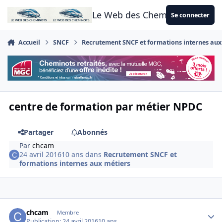
Aller au contenu
Le Web des Cheminots
Se connecter
Accueil
SNCF
Recrutement SNCF et formations internes aux
centre de formation par métier NPDC
Partager
Abonnés
Par
chcam
24 avril 2016
10 ans
dans
Recrutement SNCF et
formations internes aux métiers
Author stats
chcam
Membre
Publication:
24 avril 2016
10 ans