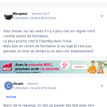
Author stats
Bloupeur
Membre SNCF
Publication:
24 avril 2016
10 ans
Pour bosser sur les voies il n'y a plus rien en région nord
comme centre de formation.
Le plus proche c'est à Chambly dans l'Oise.
Mais bon en centre de formation tu es logé et c'est pas
période, le reste du temps tu es dans ton établissement
Author stats
chcam
Membre
Publication:
24 avril 2016
10 ans
AUTEUR
Merci de ta reponse. En fait j'ai passer des test pour etre