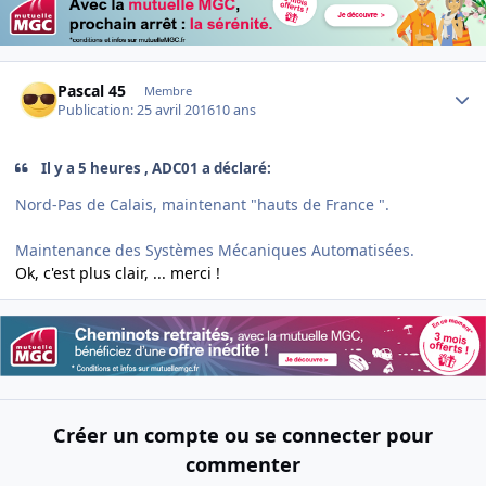
Author stats
Pascal 45
Membre
Publication:
25 avril 2016
10 ans
Il y a 5 heures , ADC01 a déclaré:
Nord-Pas de Calais, maintenant "hauts de France ".
Maintenance des Systèmes Mécaniques Automatisées.
Ok, c'est plus clair, ... merci !
Créer un compte ou se connecter pour
commenter