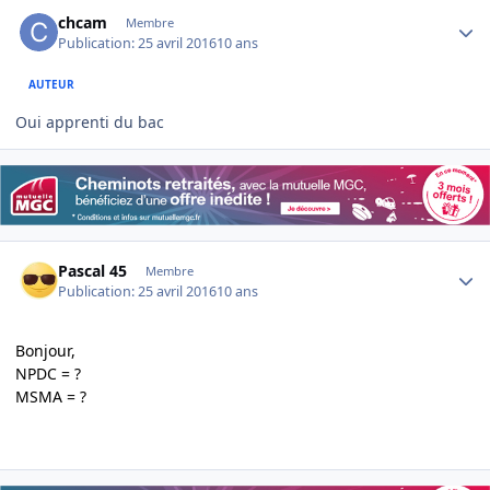
Author stats
chcam
Membre
Publication:
25 avril 2016
10 ans
AUTEUR
Oui apprenti du bac
Author stats
Pascal 45
Membre
Publication:
25 avril 2016
10 ans
Bonjour,
NPDC = ?
MSMA = ?