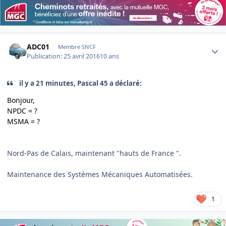
Author stats
ADC01
Membre SNCF
Publication:
25 avril 2016
10 ans
il y a 21 minutes, Pascal 45 a déclaré:
Bonjour,
NPDC = ?
MSMA = ?
Nord-Pas de Calais, maintenant "hauts de France ".
Maintenance des Systèmes Mécaniques Automatisées.
1