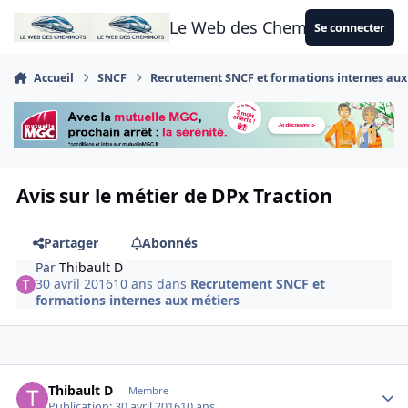
Aller au contenu
Le Web des Cheminots
Se connecter
Accueil
SNCF
Recrutement SNCF et formations internes aux
Avis sur le métier de DPx Traction
Partager
Abonnés
Par
Thibault D
30 avril 2016
10 ans
dans
Recrutement SNCF et
formations internes aux métiers
Author stats
Thibault D
Membre
Publication:
30 avril 2016
10 ans