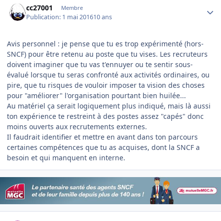
cc27001
Membre
Publication:
1 mai 2016
10 ans
Avis personnel : je pense que tu es trop expérimenté (hors-
SNCF) pour être retenu au poste que tu vises. Les recruteurs
doivent imaginer que tu vas t'ennuyer ou te sentir sous-
évalué lorsque tu seras confronté aux activités ordinaires, ou
pire, que tu risques de vouloir imposer ta vision des choses
pour "améliorer" l'organisation pourtant bien huilée...
Au matériel ça serait logiquement plus indiqué, mais là aussi
ton expérience te restreint à des postes assez "capés" donc
moins ouverts aux recrutements externes.
Il faudrait identifier et mettre en avant dans ton parcours
certaines compétences que tu as acquises, dont la SNCF a
besoin et qui manquent en interne.
Author stats