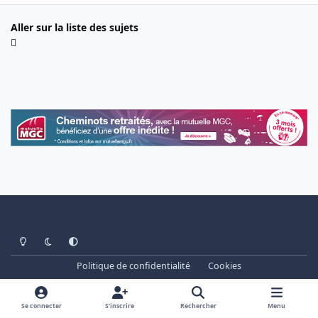
Aller sur la liste des sujets
Light Mode
Dark Mode
System Preference
Politique de confidentialité
Cookies
www.cheminots.net - Forum Libre depuis 2003
Powered by
Invision Community
Se connecter
S’inscrire
Rechercher
Menu