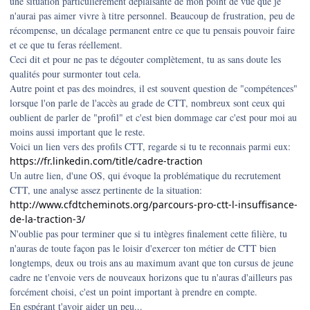
une situation particulièrement déplaisante de mon point de vue que je
n'aurai pas aimer vivre à titre personnel. Beaucoup de frustration, peu de
récompense, un décalage permanent entre ce que tu pensais pouvoir faire
et ce que tu feras réellement.
Ceci dit et pour ne pas te dégouter complètement, tu as sans doute les
qualités pour surmonter tout cela.
Autre point et pas des moindres, il est souvent question de "compétences"
lorsque l'on parle de l'accès au grade de CTT, nombreux sont ceux qui
oublient de parler de "profil" et c'est bien dommage car c'est pour moi au
moins aussi important que le reste.
Voici un lien vers des profils CTT, regarde si tu te reconnais parmi eux:
https://fr.linkedin.com/title/cadre-traction
Un autre lien, d'une OS, qui évoque la problématique du recrutement
CTT, une analyse assez pertinente de la situation:
http://www.cfdtcheminots.org/parcours-pro-ctt-l-insuffisance-
de-la-traction-3/
N'oublie pas pour terminer que si tu intègres finalement cette filière, tu
n'auras de toute façon pas le loisir d'exercer ton métier de CTT bien
longtemps, deux ou trois ans au maximum avant que ton cursus de jeune
cadre ne t'envoie vers de nouveaux horizons que tu n'auras d'ailleurs pas
forcément choisi, c'est un point important à prendre en compte.
En espérant t'avoir aider un peu...