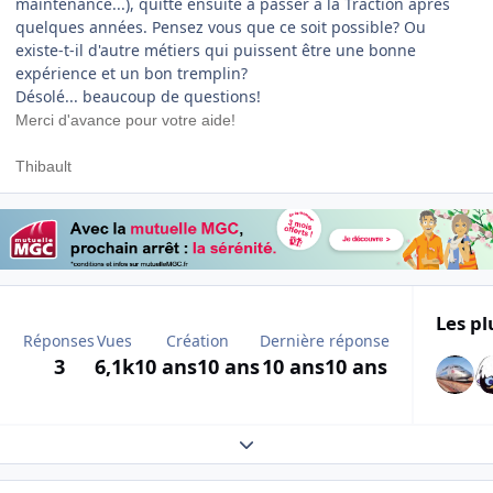
maintenance...), quitte ensuite à passer à la Traction après
quelques années. Pensez vous que ce soit possible? Ou
existe-t-il d'autre métiers qui puissent être une bonne
expérience et un bon tremplin?
Désolé... beaucoup de questions!
Merci d'avance pour votre aide!
Thibault
Les pl
Réponses
Vues
Création
Dernière réponse
3
6,1k
10 ans
10 ans
10 ans
10 ans
Expand topic overview
Author stats