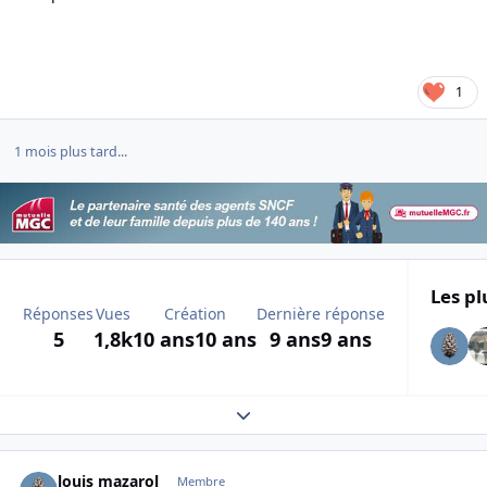
1
1 mois plus tard...
Les pl
Réponses
Vues
Création
Dernière réponse
5
1,8k
10 ans
10 ans
9 ans
9 ans
Expand topic overview
Author stats
louis mazarol
Membre