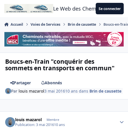
Aller au contenu
Le Web des Cheminots
Se connecter
Accueil
Voies de Services
Brin de causette
Boucs-en-Tra
Boucs-en-Train "conquérir des
sommets en transports en commun"
Partager
Abonnés
Par
louis mazarol
3 mai 2016
10 ans
dans
Brin de causette
Author stats
louis mazarol
Membre
Publication:
3 mai 2016
10 ans