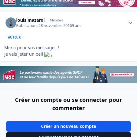
Author stats
louis mazarol
Membre
Publication:
28 novembre 2016
9 ans
AUTEUR
Merci pour vos messages !
Je vais jeter un oeil
Créer un compte ou se connecter pour
commenter
Créer un nouveau compte