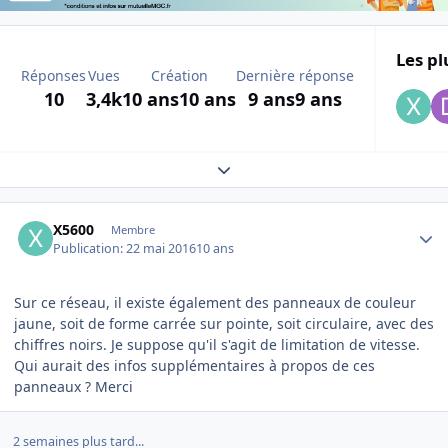
Les pl
Réponses
Vues
Création
Dernière réponse
10
3,4k
10 ans
10 ans
9 ans
9 ans
Expand topic overview
Author stats
X5600
Membre
Publication:
22 mai 2016
10 ans
Sur ce réseau, il existe également des panneaux de couleur
jaune, soit de forme carrée sur pointe, soit circulaire, avec des
chiffres noirs. Je suppose qu'il s'agit de limitation de vitesse.
Qui aurait des infos supplémentaires à propos de ces
panneaux ? Merci
2 semaines plus tard...