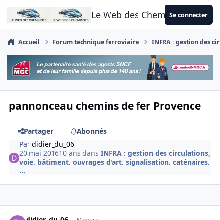
Aller au contenu
Le Web des Cheminots
Se connecter
Accueil
Forum technique ferroviaire
INFRA : gestion des cir
pannonceau chemins de fer Provence
Partager
Abonnés
Par
didier_du_06
20 mai 2016
10 ans
dans
INFRA : gestion des circulations,
voie, bâtiment, ouvrages d'art, signalisation, caténaires,
...
Author stats
didier_du_06
Membre