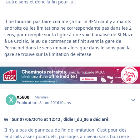
l'autre sens et donc la fin pour lui.
Il ne faudrait pas faire comme ça sur le RFN car il y a maints
endroits où les limitations ne correspondante pas dans les 2
sens, par exemple sur la ligne à une voie banalisé de St Naze
à Le Croisic, le 80 de commence et finit avant la gare de
Pornichet dans le sens impair alors que dans le sens pair, la
gare se trouve sur la limitation de vitesse
Author stats
X5600
Membre
Publication:
8 juin 2016
10 ans
Sur ‎07‎/‎06‎/‎2016 at 12:42 , didier_du_06 a déclaré:
Il n'y a pas de panneau de fin de limitation. C'est pour des
endroits assez ponctuels: passages a niveau sans barrriere