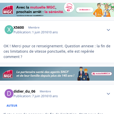
Author stats
X5600
Membre
Publication:
1 juin 2016
10 ans
OK ! Merci pour ce renseignement. Question annexe : la fin de
ces limitations de vitesse ponctuelle, elle est repérée
comment ?
Author stats
didier_du_06
Membre
Publication:
7 juin 2016
10 ans
AUTEUR