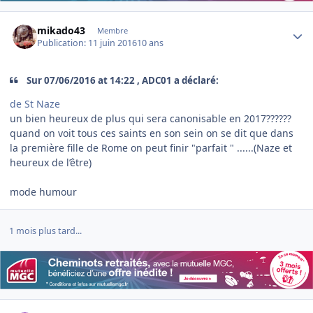
Author stats
mikado43
Membre
Publication:
11 juin 2016
10 ans
Sur 07/06/2016 at 14:22 , ADC01 a déclaré:
de St Naze
un bien heureux de plus qui sera canonisable en 2017??????
quand on voit tous ces saints en son sein on se dit que dans
la première fille de Rome on peut finir "parfait " ......(Naze et
heureux de l’être)
mode humour
1 mois plus tard...
Author stats