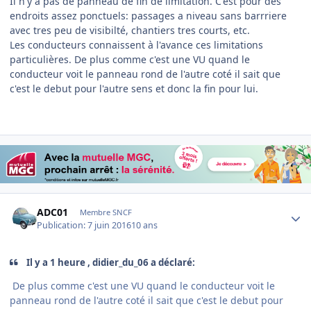
Il n'y a pas de panneau de fin de limitation. C'est pour des
endroits assez ponctuels: passages a niveau sans barrriere
avec tres peu de visibilté, chantiers tres courts, etc.
Les conducteurs connaissent à l'avance ces limitations
particulières. De plus comme c'est une VU quand le
conducteur voit le panneau rond de l'autre coté il sait que
c'est le debut pour l'autre sens et donc la fin pour lui.
Author stats
ADC01
Membre SNCF
Publication:
7 juin 2016
10 ans
Il y a 1 heure , didier_du_06 a déclaré:
De plus comme c'est une VU quand le conducteur voit le
panneau rond de l'autre coté il sait que c'est le debut pour