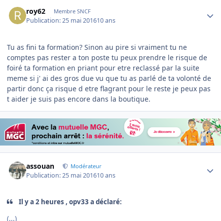
Author stats
roy62
Membre SNCF
Publication:
25 mai 2016
10 ans
Tu as fini ta formation? Sinon au pire si vraiment tu ne
comptes pas rester a ton poste tu peux prendre le risque de
foiré ta formation en priant pour etre reclassé par la suite
meme si j' ai des gros due vu que tu as parlé de ta volonté de
partir donc ça risque d etre flagrant pour le reste je peux pas
t aider je suis pas encore dans la boutique.
Author stats
assouan
Modérateur
Publication:
25 mai 2016
10 ans
Il y a 2 heures , opv33 a déclaré:
(...)