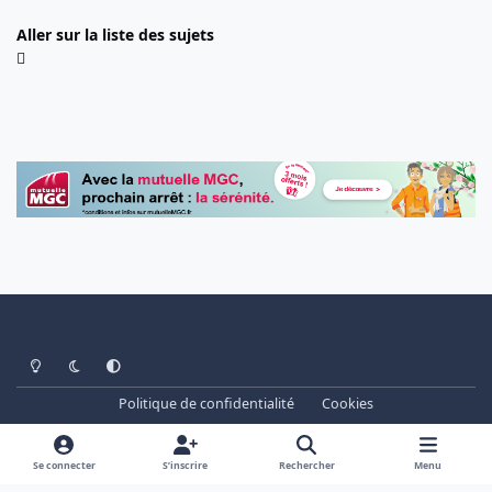
Aller sur la liste des sujets
Light Mode
Dark Mode
System Preference
Politique de confidentialité
Cookies
www.cheminots.net - Forum Libre depuis 2003
Powered by
Invision Community
Se connecter
S’inscrire
Rechercher
Menu