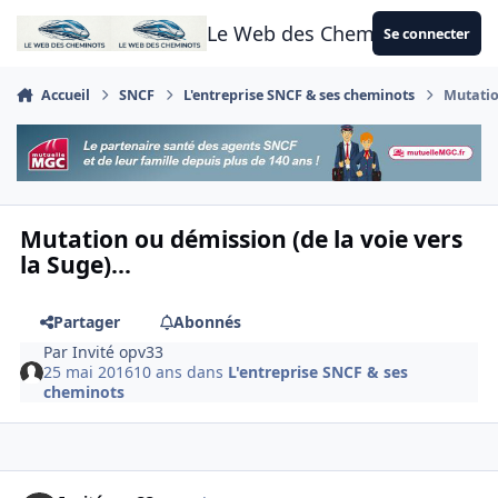
Aller au contenu
Le Web des Cheminots
Se connecter
Accueil
SNCF
L'entreprise SNCF & ses cheminots
Mutation
Mutation ou démission (de la voie vers
la Suge)...
Partager
Abonnés
Par
Invité opv33
25 mai 2016
10 ans
dans
L'entreprise SNCF & ses
cheminots