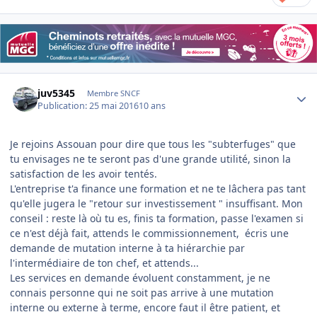
Author stats
juv5345
Membre SNCF
Publication:
25 mai 2016
10 ans
Je rejoins Assouan pour dire que tous les "subterfuges" que
tu envisages ne te seront pas d'une grande utilité, sinon la
satisfaction de les avoir tentés.
L'entreprise t'a finance une formation et ne te lâchera pas tant
qu'elle jugera le "retour sur investissement " insuffisant. Mon
conseil : reste là où tu es, finis ta formation, passe l'examen si
ce n'est déjà fait, attends le commissionnement, écris une
demande de mutation interne à ta hiérarchie par
l'intermédiaire de ton chef, et attends...
Les services en demande évoluent constamment, je ne
connais personne qui ne soit pas arrive à une mutation
interne ou externe à terme, encore faut il être patient, et