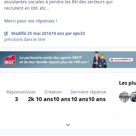
assistantes sociales à joindre les RH des secteurs qui
recrutent en IDF, etc...
Merci pour vos réponses !
Modifié
25 mai 2016
10 ans
par opv33
précisions dans le titre
Les plu
Réponses
Vues
Création
Dernière réponse
3
2k
10 ans
10 ans
10 ans
10 ans
Expand topic overview