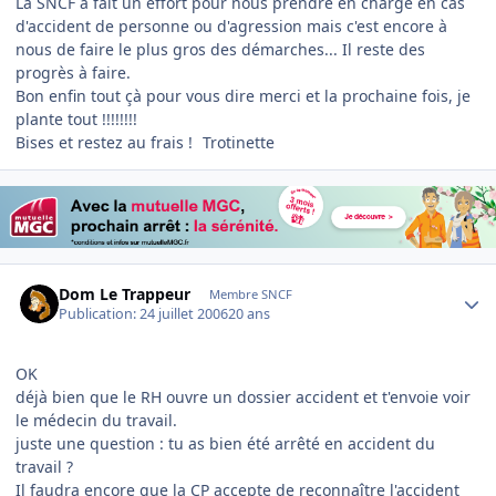
La SNCF a fait un effort pour nous prendre en charge en cas
d'accident de personne ou d'agression mais c'est encore à
nous de faire le plus gros des démarches... Il reste des
progrès à faire.
Bon enfin tout çà pour vous dire merci et la prochaine fois, je
plante tout !!!!!!!!
Bises et restez au frais !
Trotinette
Author stats
Dom Le Trappeur
Membre SNCF
Publication:
24 juillet 2006
20 ans
OK
déjà bien que le RH ouvre un dossier accident et t'envoie voir
le médecin du travail.
juste une question : tu as bien été arrêté en accident du
travail ?
Il faudra encore que la CP accepte de reconnaître l'accident