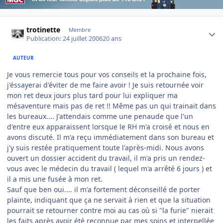
Author stats
trotinette
Membre
Publication:
24 juillet 2006
20 ans
AUTEUR
Je vous remercie tous pour vos conseils et la prochaine fois,
j'éssayerai d'éviter de me faire avoir ! Je suis retournée voir
mon ret deux jours plus tard pour lui expliquer ma
mésaventure mais pas de ret !! Même pas un qui trainait dans
les bureaux.... J'attendais comme une penaude que l'un
d'entre eux apparaissent lorsque le RH m'a croisé et nous en
avons discuté. Il m'a reçu immédiatement dans son bureau et
j'y suis restée pratiquement toute l'après-midi. Nous avons
ouvert un dossier accident du travail, il m'a pris un rendez-
vous avec le médecin du travail ( lequel m'a arrêté 6 jours ) et
il a mis une fusée à mon ret.
Sauf que ben oui.... il m'a fortement déconseillé de porter
plainte, indiquant que ça ne servait à rien et que la situation
pourrait se retourner contre moi au cas où si "la furie" nierait
les faits après avoir été reconnue par mes soins et interpellée