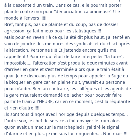
à la descente d'un train. Dans ce cas, elle pourrait porter
plainte contre moi pour "dénonciation calomnieuse" ! Le
monde à l'envers !!!!!
Bref, tant pis, pas de plainte et du coup, pas de dossier
agression, ça fait mieux pour les statistiques !!!
Mais pour en revenir à ce qui a été dit plus haut. J'ai tenté en
vain de joindre des membres des syndicats et du chsct après
l'altércation. Personne !!!!! Et j'attends encore qu'ils me
rappellent ! Pour ce qui était de faire interpeller "la furie",
impossible.... l'altércation s'est produite deux minutes avant
d'arriver en gare et s'est terminée alors que le train était à
quai. Je ne disposais plus de temps pour appeler la Suge ou
la bloquer en gare car en pleine nuit, y'aurait eu personne
pour m'aider. Bien au contraire, les collègues et les agents de
la gare m'auraient demandé de lacher pour pouvoir faire
partir le train à l'HEURE, car en ce moment, c'est la régularité
et rien d'autre !!!!!
Ils sont tous dingos avec l'horloge depuis quelques temps...
L'autre soir, le chef de service a fait envoyer le train alors
qu'on avait un mec sur le marchepied !! J'ai tiré le signal
d'alarme et en plus, je me suis fait engueuler.... Non mais !!!