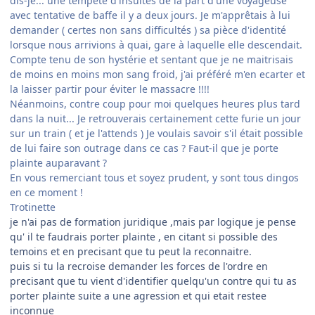
dis-je... une tempête d'insultes de la part d'une voyageuse
avec tentative de baffe il y a deux jours. Je m'apprêtais à lui
demander ( certes non sans difficultés ) sa pièce d'identité
lorsque nous arrivions à quai, gare à laquelle elle descendait.
Compte tenu de son hystérie et sentant que je ne maitrisais
de moins en moins mon sang froid, j'ai préféré m'en ecarter et
la laisser partir pour éviter le massacre !!!!
Néanmoins, contre coup pour moi quelques heures plus tard
dans la nuit... Je retrouverais certainement cette furie un jour
sur un train ( et je l'attends ) Je voulais savoir s'il était possible
de lui faire son outrage dans ce cas ? Faut-il que je porte
plainte auparavant ?
En vous remerciant tous et soyez prudent, y sont tous dingos
en ce moment !
Trotinette
je n'ai pas de formation juridique ,mais par logique je pense
qu' il te faudrais porter plainte , en citant si possible des
temoins et en precisant que tu peut la reconnaitre.
puis si tu la recroise demander les forces de l'ordre en
precisant que tu vient d'identifier quelqu'un contre qui tu as
porter plainte suite a une agression et qui etait restee
inconnue