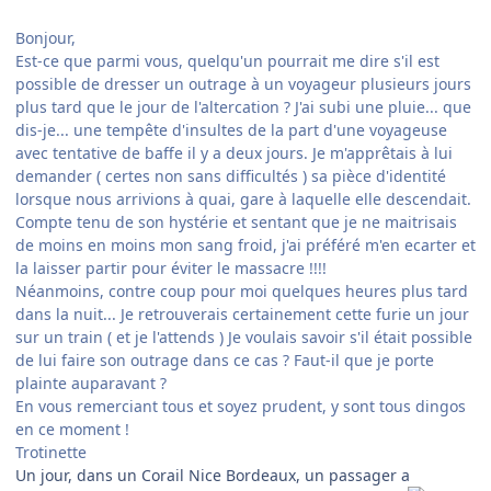
Bonjour,
Est-ce que parmi vous, quelqu'un pourrait me dire s'il est
possible de dresser un outrage à un voyageur plusieurs jours
plus tard que le jour de l'altercation ? J'ai subi une pluie... que
dis-je... une tempête d'insultes de la part d'une voyageuse
avec tentative de baffe il y a deux jours. Je m'apprêtais à lui
demander ( certes non sans difficultés ) sa pièce d'identité
lorsque nous arrivions à quai, gare à laquelle elle descendait.
Compte tenu de son hystérie et sentant que je ne maitrisais
de moins en moins mon sang froid, j'ai préféré m'en ecarter et
la laisser partir pour éviter le massacre !!!!
Néanmoins, contre coup pour moi quelques heures plus tard
dans la nuit... Je retrouverais certainement cette furie un jour
sur un train ( et je l'attends ) Je voulais savoir s'il était possible
de lui faire son outrage dans ce cas ? Faut-il que je porte
plainte auparavant ?
En vous remerciant tous et soyez prudent, y sont tous dingos
en ce moment !
Trotinette
Un jour, dans un Corail Nice Bordeaux, un passager a