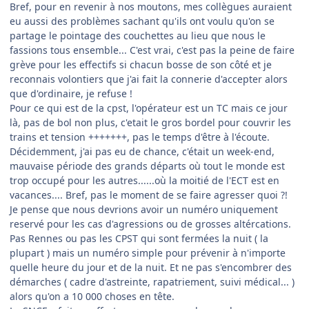
Bref, pour en revenir à nos moutons, mes collègues auraient
eu aussi des problèmes sachant qu'ils ont voulu qu'on se
partage le pointage des couchettes au lieu que nous le
fassions tous ensemble... C'est vrai, c'est pas la peine de faire
grève pour les effectifs si chacun bosse de son côté et je
reconnais volontiers que j'ai fait la connerie d'accepter alors
que d'ordinaire, je refuse !
Pour ce qui est de la cpst, l'opérateur est un TC mais ce jour
là, pas de bol non plus, c'etait le gros bordel pour couvrir les
trains et tension +++++++, pas le temps d'être à l'écoute.
Décidemment, j'ai pas eu de chance, c'était un week-end,
mauvaise période des grands départs où tout le monde est
trop occupé pour les autres......où la moitié de l'ECT est en
vacances.... Bref, pas le moment de se faire agresser quoi ?!
Je pense que nous devrions avoir un numéro uniquement
reservé pour les cas d'agressions ou de grosses altércations.
Pas Rennes ou pas les CPST qui sont fermées la nuit ( la
plupart ) mais un numéro simple pour prévenir à n'importe
quelle heure du jour et de la nuit. Et ne pas s'encombrer des
démarches ( cadre d'astreinte, rapatriement, suivi médical... )
alors qu'on a 10 000 choses en tête.