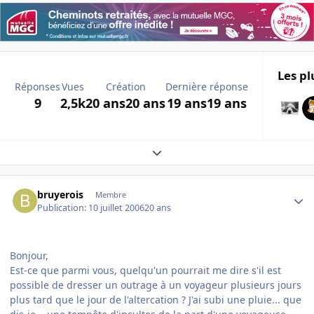
Les pl
Réponses
Vues
Création
Dernière réponse
9
2,5k
20 ans
20 ans
19 ans
19 ans
Expand topic overview
Author stats
bruyerois
Membre
Publication:
10 juillet 2006
20 ans
Bonjour,
Est-ce que parmi vous, quelqu'un pourrait me dire s'il est
possible de dresser un outrage à un voyageur plusieurs jours
plus tard que le jour de l'altercation ? J'ai subi une pluie... que