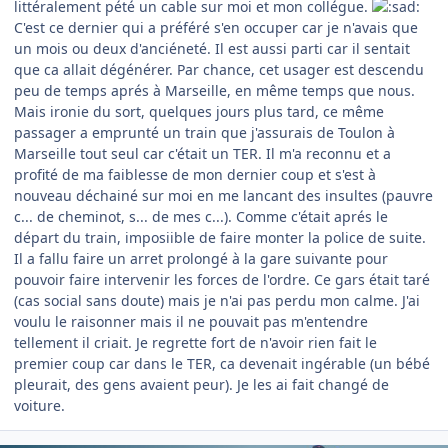
littéralement pété un cable sur moi et mon collégue.
C'est ce dernier qui a préféré s'en occuper car je n'avais que
un mois ou deux d'anciéneté. Il est aussi parti car il sentait
que ca allait dégénérer. Par chance, cet usager est descendu
peu de temps aprés à Marseille, en même temps que nous.
Mais ironie du sort, quelques jours plus tard, ce même
passager a emprunté un train que j'assurais de Toulon à
Marseille tout seul car c'était un TER. Il m'a reconnu et a
profité de ma faiblesse de mon dernier coup et s'est à
nouveau déchainé sur moi en me lancant des insultes (pauvre
c... de cheminot, s... de mes c...). Comme c'était aprés le
départ du train, imposiible de faire monter la police de suite.
Il a fallu faire un arret prolongé à la gare suivante pour
pouvoir faire intervenir les forces de l'ordre. Ce gars était taré
(cas social sans doute) mais je n'ai pas perdu mon calme. J'ai
voulu le raisonner mais il ne pouvait pas m'entendre
tellement il criait. Je regrette fort de n'avoir rien fait le
premier coup car dans le TER, ca devenait ingérable (un bébé
pleurait, des gens avaient peur). Je les ai fait changé de
voiture.