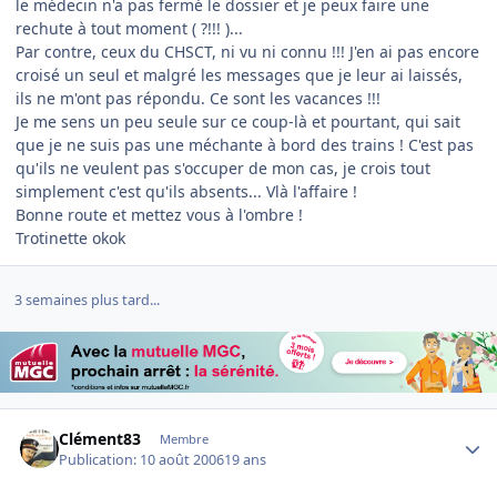
le médecin n'a pas fermé le dossier et je peux faire une
rechute à tout moment ( ?!!! )...
Par contre, ceux du CHSCT, ni vu ni connu !!! J'en ai pas encore
croisé un seul et malgré les messages que je leur ai laissés,
ils ne m'ont pas répondu. Ce sont les vacances !!!
Je me sens un peu seule sur ce coup-là et pourtant, qui sait
que je ne suis pas une méchante à bord des trains ! C'est pas
qu'ils ne veulent pas s'occuper de mon cas, je crois tout
simplement c'est qu'ils absents... Vlà l'affaire !
Bonne route et mettez vous à l'ombre !
Trotinette okok
3 semaines plus tard...
Author stats
Clément83
Membre
Publication:
10 août 2006
19 ans