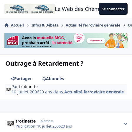
Aller au contenu
Le Web des Cheminots
Se connecter
Accueil
Infos & Débats
Actualité ferroviaire générale
O
Outrage à Retardement ?
Partager
Abonnés
Par
trotinette
10 juillet 2006
20 ans
dans
Actualité ferroviaire générale
Author stats
trotinette
Membre
Publication:
10 juillet 2006
20 ans