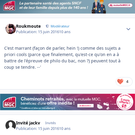
Author stats
Roukmoute
Modérateur
Publication:
15 juin 2016
10 ans
C'est marrant (façon de parler, hein !) comme des sujets a
priori cools (parce que finalement, qu'est-ce qu'on en a à
battre de l'épreuve de philo du bac, non ?) peuvent tout à
coup se tendre. --'
4
Invité jackv
Invités
Publication:
15 juin 2016
10 ans