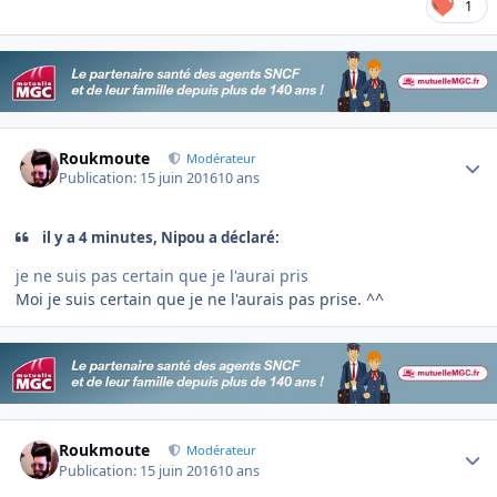
1
Author stats
Roukmoute
Modérateur
Publication:
15 juin 2016
10 ans
il y a 4 minutes, Nipou a déclaré:
je ne suis pas certain que je l'aurai pris
Moi je suis certain que je ne l'aurais pas prise. ^^
Author stats
Roukmoute
Modérateur
Publication:
15 juin 2016
10 ans