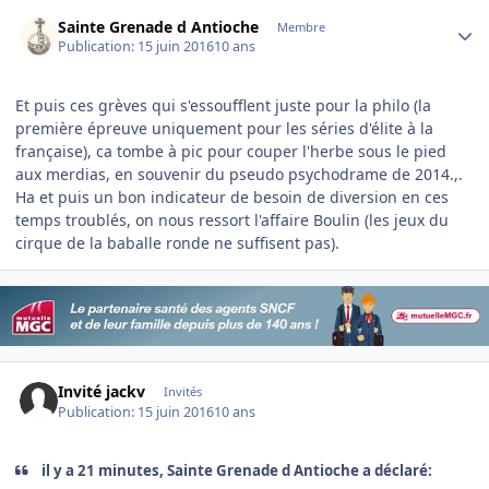
Author stats
Sainte Grenade d Antioche
Membre
Publication:
15 juin 2016
10 ans
Et puis ces grèves qui s'essoufflent juste pour la philo (la
première épreuve uniquement pour les séries d'élite à la
française), ca tombe à pic pour couper l'herbe sous le pied
aux merdias, en souvenir du pseudo psychodrame de 2014.,.
Ha et puis un bon indicateur de besoin de diversion en ces
temps troublés, on nous ressort l'affaire Boulin (les jeux du
cirque de la baballe ronde ne suffisent pas).
Invité jackv
Invités
Publication:
15 juin 2016
10 ans
il y a 21 minutes, Sainte Grenade d Antioche a déclaré: