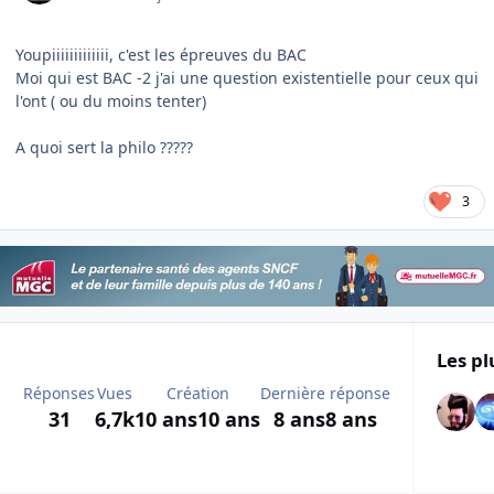
Youpiiiiiiiiiiiii, c'est les épreuves du BAC
Moi qui est BAC -2 j'ai une question existentielle pour ceux qui
l'ont ( ou du moins tenter)
A quoi sert la philo ?????
3
Les pl
Réponses
Vues
Création
Dernière réponse
31
6,7k
10 ans
10 ans
8 ans
8 ans