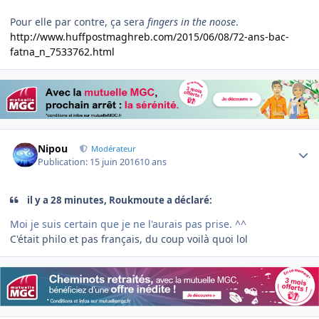
Pour elle par contre, ça sera
fingers in the noose
.
http://www.huffpostmaghreb.com/2015/06/08/72-ans-bac-
fatna_n_7533762.html
Author stats
Nipou
Modérateur
Publication:
15 juin 2016
10 ans
il y a 28 minutes, Roukmoute a déclaré:
Moi je suis certain que je ne l'aurais pas prise. ^^
C'était philo et pas français, du coup voilà quoi lol