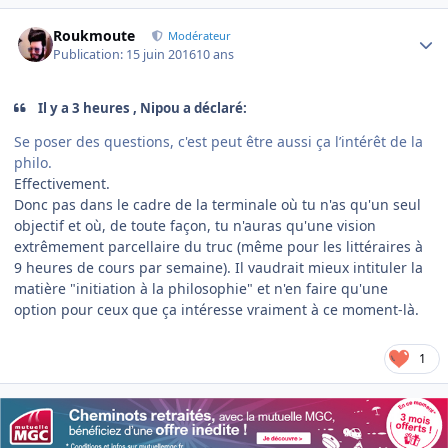
Author stats
Roukmoute
Modérateur
Publication:
15 juin 2016
10 ans
Il y a 3 heures , Nipou a déclaré:
Se poser des questions, c'est peut être aussi ça l’intérêt de la
philo.
Effectivement.
Donc pas dans le cadre de la terminale où tu n'as qu'un seul
objectif et où, de toute façon, tu n'auras qu'une vision
extrêmement parcellaire du truc (même pour les littéraires à
9 heures de cours par semaine). Il vaudrait mieux intituler la
matière "initiation à la philosophie" et n'en faire qu'une
option pour ceux que ça intéresse vraiment à ce moment-là.
1