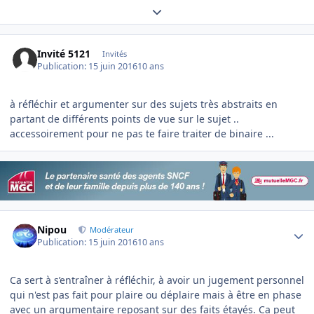
Expand topic overview
Invité 5121
Invités
Publication:
15 juin 2016
10 ans
à réfléchir et argumenter sur des sujets très abstraits en
partant de différents points de vue sur le sujet ..
accessoirement pour ne pas te faire traiter de binaire ...
Author stats
Nipou
Modérateur
Publication:
15 juin 2016
10 ans
Ca sert à s’entraîner à réfléchir, à avoir un jugement personnel
qui n'est pas fait pour plaire ou déplaire mais à être en phase
avec un argumentaire reposant sur des faits étayés. Ca peut