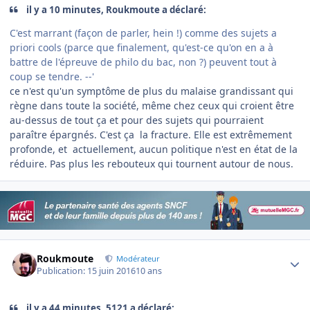
il y a 10 minutes, Roukmoute a déclaré:
C'est marrant (façon de parler, hein !) comme des sujets a
priori cools (parce que finalement, qu'est-ce qu'on en a à
battre de l'épreuve de philo du bac, non ?) peuvent tout à
coup se tendre. --'
ce n'est qu'un symptôme de plus du malaise grandissant qui
règne dans toute la société, même chez ceux qui croient être
au-dessus de tout ça et pour des sujets qui pourraient
paraître épargnés. C'est ça la fracture. Elle est extrêmement
profonde, et actuellement, aucun politique n'est en état de la
réduire. Pas plus les rebouteux qui tournent autour de nous.
Author stats
Roukmoute
Modérateur
Publication:
15 juin 2016
10 ans
il y a 44 minutes, 5121 a déclaré: