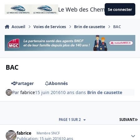
Aller au contenu
Le Web des Cheminots
Se connecter
Accueil
Voies de Services
Brin de causette
BAC
BAC
Partager
Abonnés
Par
fabrice
15 juin 2016
10 ans
dans
Brin de causette
D
PAGE 1 SUR 2
SUIVANT
Author stats
fabrice
Membre SNCF
Publication:
15 juin 2016
10 ans