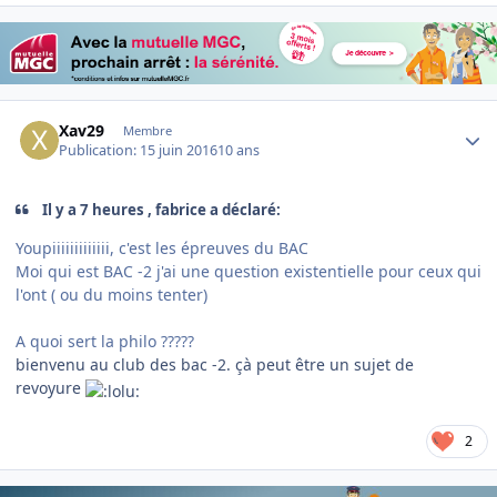
Author stats
Xav29
Membre
Publication:
15 juin 2016
10 ans
Il y a 7 heures , fabrice a déclaré:
Youpiiiiiiiiiiiii, c'est les épreuves du BAC
Moi qui est BAC -2 j'ai une question existentielle pour ceux qui
l'ont ( ou du moins tenter)
A quoi sert la philo ?????
bienvenu au club des bac -2. çà peut être un sujet de
revoyure
2