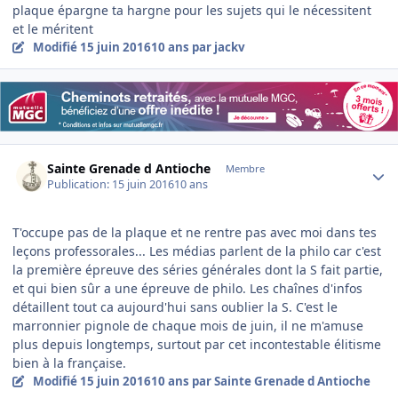
plaque épargne ta hargne pour les sujets qui le nécessitent
et le méritent
Modifié
15 juin 2016
10 ans
par jackv
Author stats
Sainte Grenade d Antioche
Membre
Publication:
15 juin 2016
10 ans
T'occupe pas de la plaque et ne rentre pas avec moi dans tes
leçons professorales... Les médias parlent de la philo car c'est
la première épreuve des séries générales dont la S fait partie,
et qui bien sûr a une épreuve de philo. Les chaînes d'infos
détaillent tout ca aujourd'hui sans oublier la S. C'est le
marronnier pignole de chaque mois de juin, il ne m'amuse
plus depuis longtemps, surtout par cet incontestable élitisme
bien à la française.
Modifié
15 juin 2016
10 ans
par Sainte Grenade d Antioche