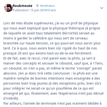
Author stats
Roukmoute
Modérateur
Publication:
15 juin 2016
10 ans
Lors de mes étude supérieures, j'ai eu un prof de physique
qui nous avait expliqué que la physique théorique (à propos
de laquelle on avait tous totalement décroché) servait au
moins à garder la cafetière qui nous sert de cerveau
branchée sur haute tension, ce qui pourrait nous servir plus
tard. Ce à quoi, nous avons bien sûr rigolé du haut de nos
presque 20 ans qui-avions-tout-vu-de-la-vie-forcément.
Et de fait, avec le recul, c'est pareil avec la philo, ça sert à
manier des concepts et secouer le ciboulot, sauf que, à 17ans,
un ciboulot, on n'en a pas, et même le terme "concept" parait
abscons. J'en ai donc tiré cette conclusion : la philo est une
matière remplie de bonnes intentions mais enseignée à des
personnes bien trop jeunes (à des exceptions près, bien sûr)
pour intégrer ne serait-ce qu'un pouillème de ce qui est
enseigné (et qui, finalement, avec l’expérience n'est pas dénué
d'intérêt).
Par ailleurs, l'année de terminale n'est pas vraiment dédiée à