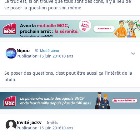
Le truc est, si on trouve que tous sont des cons, il y a lieu de
se poser la question pour soit même
Author stats
Nipou
Modérateur
Publication:
15 juin 2016
10 ans
Se poser des questions, c'est peut être aussi ça l’intérêt de la
philo.
Invité jackv
Invités
Publication:
15 juin 2016
10 ans