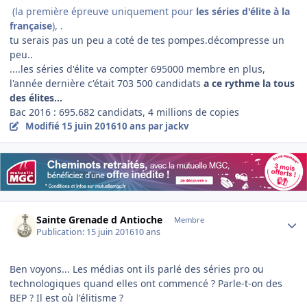
(la première épreuve uniquement pour
les séries d'élite à la
française
), .
tu serais pas un peu a coté de tes pompes.décompresse un
peu..
....les séries d'élite va compter 695000 membre en plus,
l'année dernière c'était
703 500 candidats
a ce rythme la tous
des élites...
Bac 2016 : 695.682 candidats, 4 millions de copies
Modifié
15 juin 2016
10 ans
par jackv
Author stats
Sainte Grenade d Antioche
Membre
Publication:
15 juin 2016
10 ans
Ben voyons... Les médias ont ils parlé des séries pro ou
technologiques quand elles ont commencé ? Parle-t-on des
BEP ? Il est où l'élitisme ?