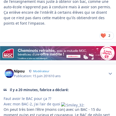
de l'enseignement mais juste à obtenir son bac, comme une
auto-école n'apprend pas à conduire mais à avoir son permis.
Ça enlève encore de l'intérêt à certains élèves qui se disent
que ce n'est pas dans cette matière qu'ils obtiendront des
points et font l'impasse.
2
Author stats
Nipou
Modérateur
Publication:
15 juin 2016
10 ans
il y a 20 minutes, fabrice a déclaré:
Faut avoir le BAC pour ça ??
Avec mon BAC-2, j'ai l'air de quoi
On peut très bien l'être (moins con) avec un BAC - 15 du
moment qu'on est curieux et courageux. Le BAC de philo sert