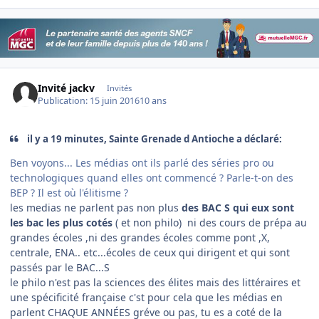
Invité jackv
Invités
Publication:
15 juin 2016
10 ans
il y a 19 minutes, Sainte Grenade d Antioche a déclaré:
Ben voyons... Les médias ont ils parlé des séries pro ou
technologiques quand elles ont commencé ? Parle-t-on des
BEP ? Il est où l'élitisme ?
les medias ne parlent pas non plus
des BAC S qui eux sont
les bac les plus cotés
( et non philo) ni des cours de prépa au
grandes écoles ,ni des grandes écoles comme pont ,X,
centrale, ENA.. etc...écoles de ceux qui dirigent et qui sont
passés par le BAC...S
le philo n'est pas la sciences des élites mais des littéraires et
une spécificité française c'st pour cela que les médias en
parlent CHAQUE ANNÉES gréve ou pas, tu es a coté de la