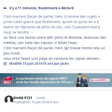
il y a 11 minutes, Roukmoute a déclaré:
C'est marrant (façon de parler, hein !) comme des sujets a
priori cools (parce que finalement, qu'est-ce qu'on en a à
battre de l'épreuve de philo du bac, non ?) peuvent tout à
coup se tendre. --'
ou faire une liaison entre BAC philo et élitisme, diversion des
médias, voir lutte des classes ,il fallait l'oser..
C'est marrant (façon de parler, hein !)je trouve meme cela un
peu triste..
vous m'en faites une page on ramasse les copies demain..
Modifié
15 juin 2016
10 ans
par jackv
Invité 5121
Invités
Publication:
15 juin 2016
10 ans