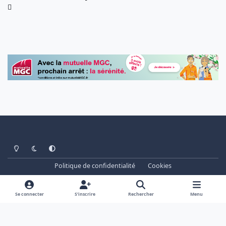
Light Mode
Dark Mode
System Preference
Politique de confidentialité
Cookies
www.cheminots.net - Forum Libre depuis 2003
Powered by
Invision Community
Se connecter
S’inscrire
Rechercher
Menu