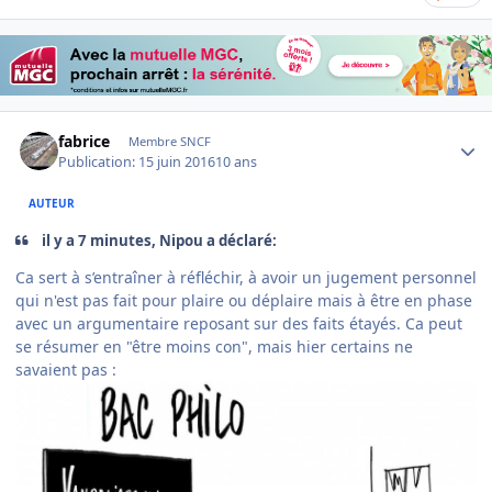
Author stats
fabrice
Membre SNCF
Publication:
15 juin 2016
10 ans
AUTEUR
il y a 7 minutes, Nipou a déclaré:
Ca sert à s’entraîner à réfléchir, à avoir un jugement personnel
qui n'est pas fait pour plaire ou déplaire mais à être en phase
avec un argumentaire reposant sur des faits étayés. Ca peut
se résumer en "être moins con", mais hier certains ne
savaient pas :