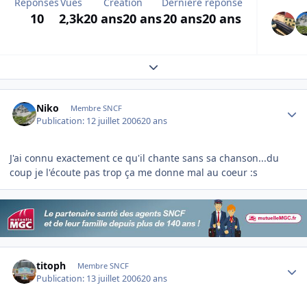
Réponses
Vues
Création
Dernière réponse
10
2,3k
20 ans
20 ans
20 ans
20 ans
Expand topic overview
Author stats
Niko
Membre SNCF
Publication:
12 juillet 2006
20 ans
J'ai connu exactement ce qu'il chante sans sa chanson...du
coup je l'écoute pas trop ça me donne mal au coeur :s
Author stats
titoph
Membre SNCF
Publication:
13 juillet 2006
20 ans