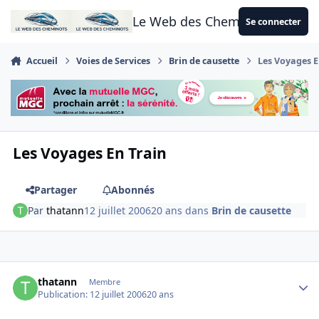
Aller au contenu
Le Web des Cheminots
Se connecter
Accueil
Voies de Services
Brin de causette
Les Voyages E
Les Voyages En Train
Partager
Abonnés
Par
thatann
12 juillet 2006
20 ans
dans
Brin de causette
Author stats
thatann
Membre
Publication:
12 juillet 2006
20 ans