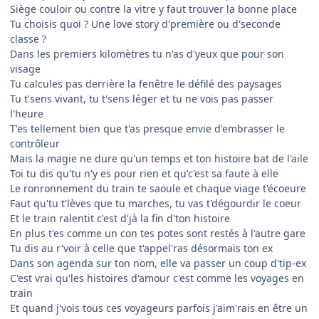
Siège couloir ou contre la vitre y faut trouver la bonne place
Tu choisis quoi ? Une love story d'première ou d'seconde
classe ?
Dans les premiers kilomètres tu n'as d'yeux que pour son
visage
Tu calcules pas derrière la fenêtre le défilé des paysages
Tu t'sens vivant, tu t'sens léger et tu ne vois pas passer
l'heure
T'es tellement bien que t'as presque envie d'embrasser le
contrôleur
Mais la magie ne dure qu'un temps et ton histoire bat de l'aile
Toi tu dis qu'tu n'y es pour rien et qu'c'est sa faute à elle
Le ronronnement du train te saoule et chaque viage t'écoeure
Faut qu'tu t'lèves que tu marches, tu vas t'dégourdir le coeur
Et le train ralentit c'est d'jà la fin d'ton histoire
En plus t'es comme un con tes potes sont restés à l'autre gare
Tu dis au r'voir à celle que t'appel'ras désormais ton ex
Dans son agenda sur ton nom, elle va passer un coup d'tip-ex
C'est vrai qu'les histoires d'amour c'est comme les voyages en
train
Et quand j'vois tous ces voyageurs parfois j'aim'rais en être un