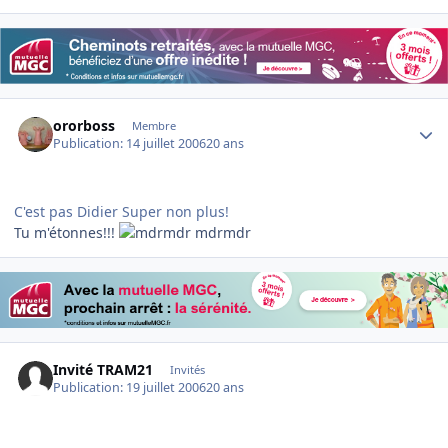
Author stats
ororboss
Membre
Publication:
14 juillet 2006
20 ans
C'est pas Didier Super non plus!
Tu m'étonnes!!!
mdrmdr
Invité TRAM21
Invités
Publication:
19 juillet 2006
20 ans