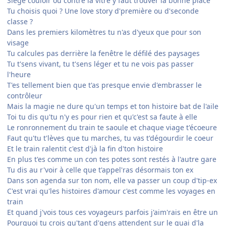
Siège couloir ou contre la vitre y faut trouver la bonne place
Tu choisis quoi ? Une love story d'première ou d'seconde
classe ?
Dans les premiers kilomètres tu n'as d'yeux que pour son
visage
Tu calcules pas derrière la fenêtre le défilé des paysages
Tu t'sens vivant, tu t'sens léger et tu ne vois pas passer
l'heure
T'es tellement bien que t'as presque envie d'embrasser le
contrôleur
Mais la magie ne dure qu'un temps et ton histoire bat de l'aile
Toi tu dis qu'tu n'y es pour rien et qu'c'est sa faute à elle
Le ronronnement du train te saoule et chaque viage t'écoeure
Faut qu'tu t'lèves que tu marches, tu vas t'dégourdir le coeur
Et le train ralentit c'est d'jà la fin d'ton histoire
En plus t'es comme un con tes potes sont restés à l'autre gare
Tu dis au r'voir à celle que t'appel'ras désormais ton ex
Dans son agenda sur ton nom, elle va passer un coup d'tip-ex
C'est vrai qu'les histoires d'amour c'est comme les voyages en
train
Et quand j'vois tous ces voyageurs parfois j'aim'rais en être un
Pourquoi tu crois qu'tant d'gens attendent sur le quai d'la