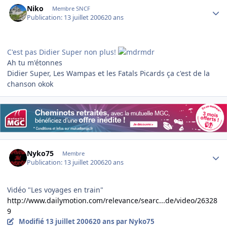
Niko
Membre SNCF
Publication:
13 juillet 2006
20 ans
C'est pas Didier Super non plus!
Ah tu m'étonnes
Didier Super, Les Wampas et les Fatals Picards ça c'est de la
chanson okok
Author stats
Nyko75
Membre
Publication:
13 juillet 2006
20 ans
Vidéo "Les voyages en train"
http://www.dailymotion.com/relevance/searc...de/video/26328
9
Modifié
13 juillet 2006
20 ans
par Nyko75