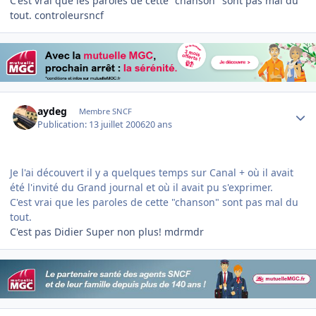
C'est vrai que les paroles de cette "chanson" sont pas mal du
tout. controleursncf
Author stats
aydeg
Membre SNCF
Publication:
13 juillet 2006
20 ans
Je l'ai découvert il y a quelques temps sur Canal + où il avait
été l'invité du Grand journal et où il avait pu s'exprimer.
C'est vrai que les paroles de cette "chanson" sont pas mal du
tout.
C'est pas Didier Super non plus! mdrmdr
Author stats