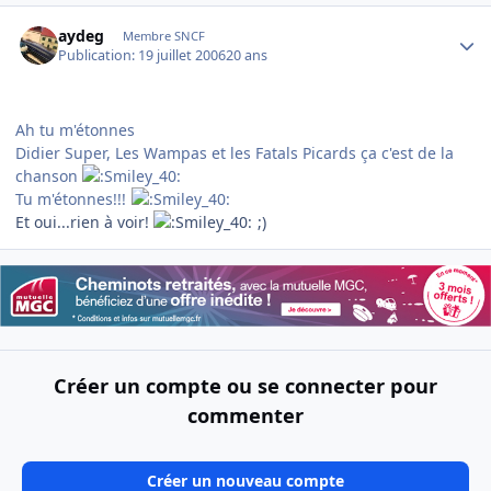
Author stats
aydeg
Membre SNCF
Publication:
19 juillet 2006
20 ans
Ah tu m'étonnes
Didier Super, Les Wampas et les Fatals Picards ça c'est de la
chanson
Tu m'étonnes!!!
Et oui...rien à voir!
;)
Créer un compte ou se connecter pour
commenter
Créer un nouveau compte