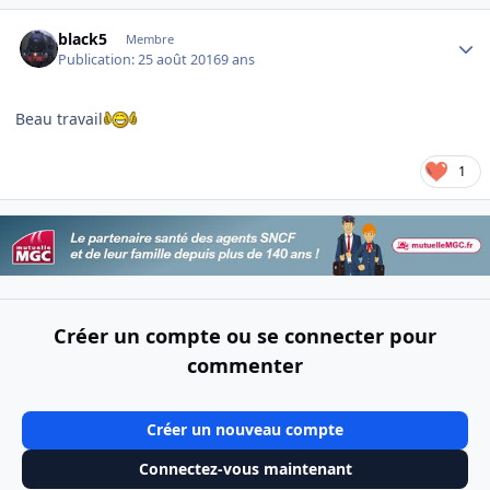
Author stats
black5
Membre
Publication:
25 août 2016
9 ans
Beau travail
1
Créer un compte ou se connecter pour
commenter
Créer un nouveau compte
Connectez-vous maintenant