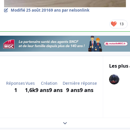
Modifié
25 août 2016
9 ans
par nelsonlink
13
Les plus 
Réponses
Vues
Création
Dernière réponse
1
1,6k
9 ans
9 ans
9 ans
9 ans
Expand topic overview