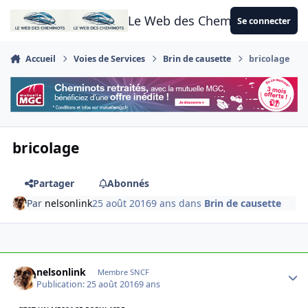
Aller au contenu
Le Web des Cheminots
Se connecter
Accueil
Voies de Services
Brin de causette
bricolage
bricolage
Partager
Abonnés
Par
nelsonlink
25 août 2016
9 ans
dans
Brin de causette
Author stats
nelsonlink
Membre SNCF
Publication:
25 août 2016
9 ans