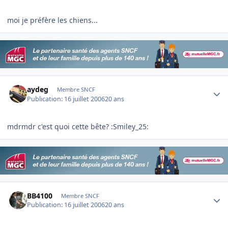
moi je préfère les chiens...
Author stats
aydeg
Membre SNCF
Publication:
16 juillet 2006
20 ans
mdrmdr c'est quoi cette bête? :Smiley_25:
Author stats
BB4100
Membre SNCF
Publication:
16 juillet 2006
20 ans