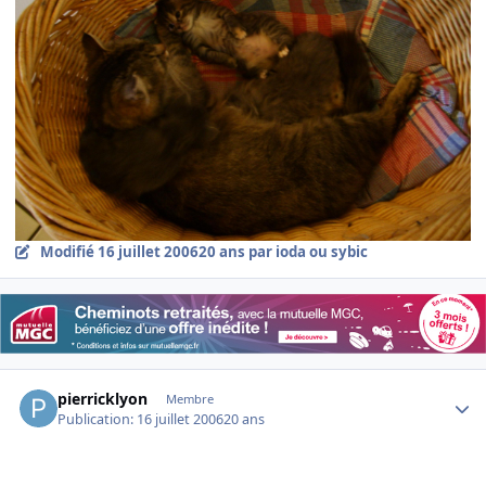
Modifié
16 juillet 2006
20 ans
par ioda ou sybic
Author stats
pierricklyon
Membre
Publication:
16 juillet 2006
20 ans