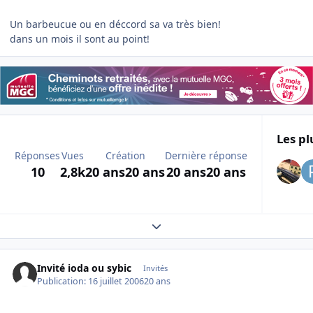
Un barbeucue ou en déccord sa va très bien!
dans un mois il sont au point!
Les pl
Réponses
Vues
Création
Dernière réponse
10
2,8k
20 ans
20 ans
20 ans
20 ans
Expand topic overview
Invité ioda ou sybic
Invités
Publication:
16 juillet 2006
20 ans