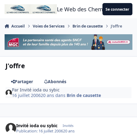
Aller au contenu
Le Web des Cheminots
Se connecter
Accueil
Voies de Services
Brin de causette
J'offre
J'offre
Partager
Abonnés
Par
Invité ioda ou sybic
16 juillet 2006
20 ans
dans
Brin de causette
Invité ioda ou sybic
Invités
Publication:
16 juillet 2006
20 ans