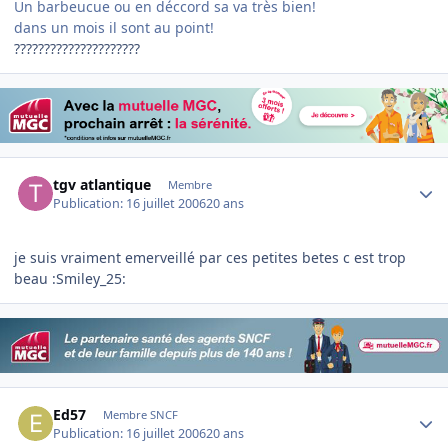
Un barbeucue ou en déccord sa va très bien!
dans un mois il sont au point!
?????????????????????
Author stats
tgv atlantique
Membre
Publication:
16 juillet 2006
20 ans
je suis vraiment emerveillé par ces petites betes c est trop
beau :Smiley_25:
Author stats
Ed57
Membre SNCF
Publication:
16 juillet 2006
20 ans