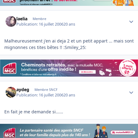
Author stats
laelia
Membre
Publication:
16 juillet 2006
20 ans
Malheureusement j'en ai deja 2 et un petit appart ... mais sont
mignonnes ces tites bêtes !! :Smiley_25:
Author stats
aydeg
Membre SNCF
Publication:
16 juillet 2006
20 ans
En fait je me demande si......