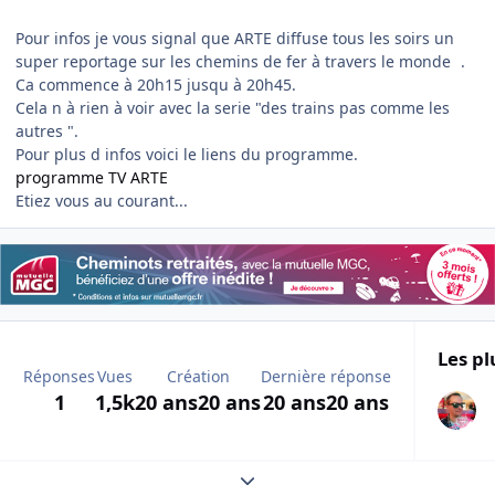
Pour infos je vous signal que ARTE diffuse tous les soirs un
super reportage sur les chemins de fer à travers le monde
.
Ca commence à 20h15 jusqu à 20h45.
Cela n à rien à voir avec la serie "des trains pas comme les
autres ".
Pour plus d infos voici le liens du programme.
programme TV ARTE
Etiez vous au courant...
Les pl
Réponses
Vues
Création
Dernière réponse
1
1,5k
20 ans
20 ans
20 ans
20 ans
Expand topic overview