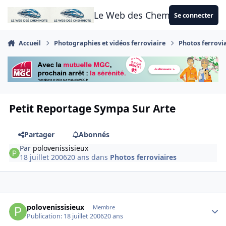
Aller au contenu
Le Web des Cheminots
Se connecter
Accueil
Photographies et vidéos ferroviaire
Photos ferrovi
Petit Reportage Sympa Sur Arte
Partager
Abonnés
Par
polovenissisieux
18 juillet 2006
20 ans
dans
Photos ferroviaires
Author stats
polovenissisieux
Membre
Publication:
18 juillet 2006
20 ans