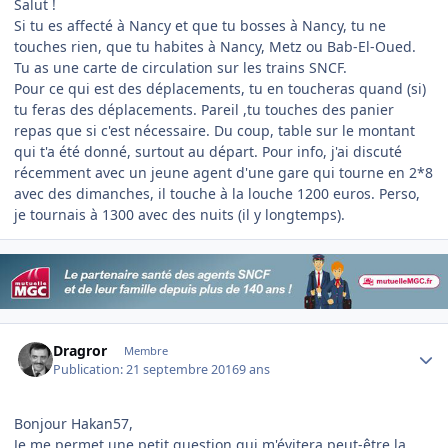
Salut !
Si tu es affecté à Nancy et que tu bosses à Nancy, tu ne
touches rien, que tu habites à Nancy, Metz ou Bab-El-Oued.
Tu as une carte de circulation sur les trains SNCF.
Pour ce qui est des déplacements, tu en toucheras quand (si)
tu feras des déplacements. Pareil ,tu touches des panier
repas que si c'est nécessaire. Du coup, table sur le montant
qui t'a été donné, surtout au départ. Pour info, j'ai discuté
récemment avec un jeune agent d'une gare qui tourne en 2*8
avec des dimanches, il touche à la louche 1200 euros. Perso,
je tournais à 1300 avec des nuits (il y longtemps).
Author stats
Dragror
Membre
Publication:
21 septembre 2016
9 ans
Bonjour Hakan57,
Je me permet une petit question qui m'évitera peut-être la