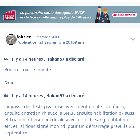
Author stats
fabrice
Membre SNCF
Publication:
21 septembre 2016
9 ans
Il y a 14 heures , Hakan57 a déclaré:
Bonsoir tout le monde.
Salut
Il y a 14 heures , Hakan57 a déclaré:
jai passé des tests psychose avec talentpeople, j'ai réussi,
ensuite entretien rh avec la SNCF, ensuite habilitation ok aussi
et finalement visite médicale avec prise de sang, ophtalmo
etc, et j'ai donc signé mon cdi pour un démarrage prévu le 26
septembre.