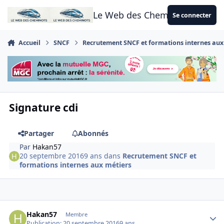
Aller au contenu
Le Web des Cheminots
Se connecter
Accueil
SNCF
Recrutement SNCF et formations internes aux
Signature cdi
Partager
Abonnés
Par
Hakan57
20 septembre 2016
9 ans
dans
Recrutement SNCF et
formations internes aux métiers
Author stats
Hakan57
Membre
Publication:
20 septembre 2016
9 ans