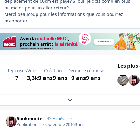
déplacement de 60km est payé? Si oui, je dois combien plus
ou moins pour un aller retour?
Merci beaucoup pour les informations que vous pourrez
m'apporter
Les plus 
Réponses
Vues
Création
Dernière réponse
7
3,3k
9 ans
9 ans
9 ans
9 ans
Expand topic overview
Author stats
Roukmoute
Modérateur
Publication:
20 septembre 2016
9 ans