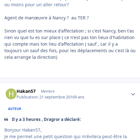
ou moins pour un aller retour?
Agent de manœuvre à Nancy ? au TER ?
Sinon quel est ton mieux d'affectation ; si c'est Nancy, ben t'as
rien vu que tu es sur place ( ce n'est pas ton lieux d'habitation
qui compte mais ton lieu d'affectation ( sauf , car il y a
toujours un sauf des fois, pour les déplacements ou c'est là ou
cela arrange la direction)
Author stats
Hakan57
Membre
Publication:
21 septembre 2016
9 ans
AUTEUR
Il y a 3 heures , Dragror a déclaré:
Bonjour Hakan57,
Je me permet une petit question qui m'évitera peut-être la