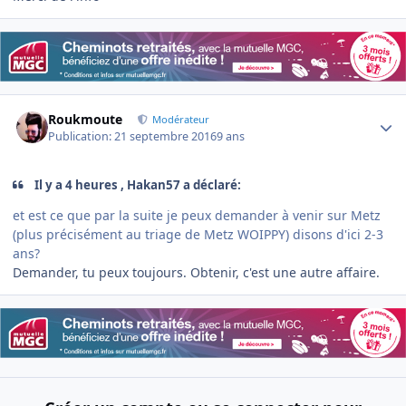
Author stats
Roukmoute
Modérateur
Publication:
21 septembre 2016
9 ans
Il y a 4 heures , Hakan57 a déclaré:
et est ce que par la suite je peux demander à venir sur Metz
(plus précisément au triage de Metz WOIPPY) disons d'ici 2-3
ans?
Demander, tu peux toujours. Obtenir, c'est une autre affaire.