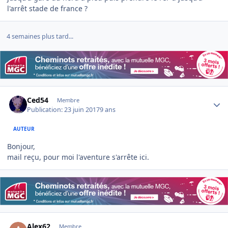
l'arrêt stade de france ?
4 semaines plus tard...
Author stats
Ced54
Membre
Publication:
23 juin 2017
9 ans
AUTEUR
Bonjour,
mail reçu, pour moi l'aventure s'arrête ici.
Author stats
Alex62
Membre