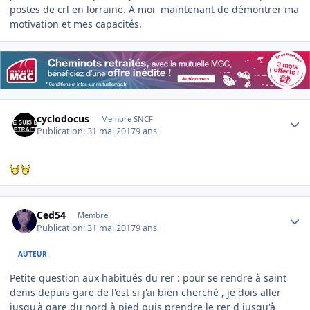
postes de crl en lorraine. A moi maintenant de démontrer ma
motivation et mes capacités.
Author stats
cyclodocus
Membre SNCF
Publication:
31 mai 2017
9 ans
Author stats
Ced54
Membre
Publication:
31 mai 2017
9 ans
AUTEUR
Petite question aux habitués du rer : pour se rendre à saint
denis depuis gare de l'est si j'ai bien cherché , je dois aller
jusqu'à gare du nord à pied puis prendre le rer d jusqu'à