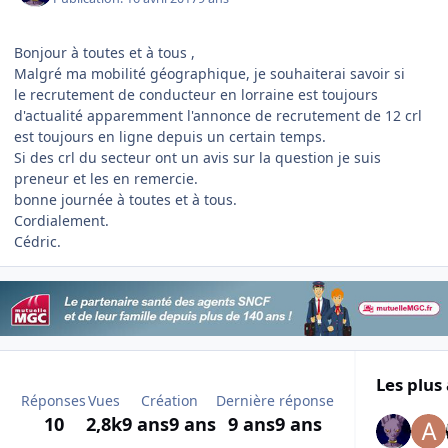
Bonjour à toutes et à tous ,
Malgré ma mobilité géographique, je souhaiterai savoir si
le recrutement de conducteur en lorraine est toujours
d'actualité apparemment l'annonce de recrutement de 12 crl
est toujours en ligne depuis un certain temps.
Si des crl du secteur ont un avis sur la question je suis
preneur et les en remercie.
bonne journée à toutes et à tous.
Cordialement.
Cédric.
Les plus 
Réponses
Vues
Création
Dernière réponse
10
2,8k
9 ans
9 ans
9 ans
9 ans