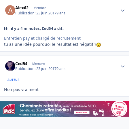
Author stats
Alex62
Membre
Publication:
23 juin 2017
9 ans
il y a 4 minutes, Ced54 a dit :
Entretien psy et chargé de recrutement
tu as une idée pourquoi le resultat est négatif ?
Author stats
Ced54
Membre
Publication:
23 juin 2017
9 ans
AUTEUR
Non pas vraiment