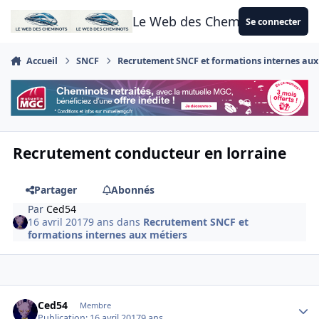
Aller au contenu
Le Web des Cheminots
Se connecter
Accueil
SNCF
Recrutement SNCF et formations internes aux
Recrutement conducteur en lorraine
Partager
Abonnés
Par
Ced54
16 avril 2017
9 ans
dans
Recrutement SNCF et
formations internes aux métiers
Author stats
Ced54
Membre
Publication:
16 avril 2017
9 ans