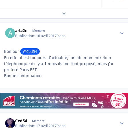
Expand topic overview
Author stats
arla2n
Membre
Publication:
16 avril 2017
9 ans
Bonjour
@Ced54
En effet il est toujours d'actualité, lors de mon entretien
téléphonique d'il y a 1 mois ils me l'ont proposé, mais j'ai
preferé Paris EST.
Bonne continuation
Author stats
Ced54
Membre
Publication:
17 avril 2017
9 ans