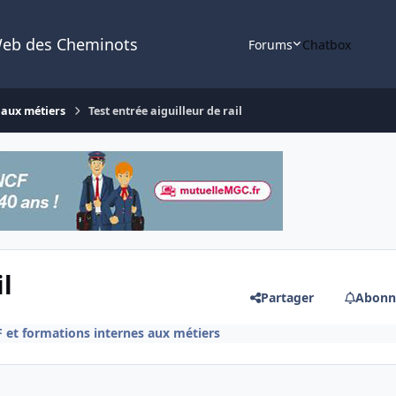
Web des Cheminots
Forums
Chatbox
 aux métiers
Test entrée aiguilleur de rail
il
Partager
Abonn
et formations internes aux métiers