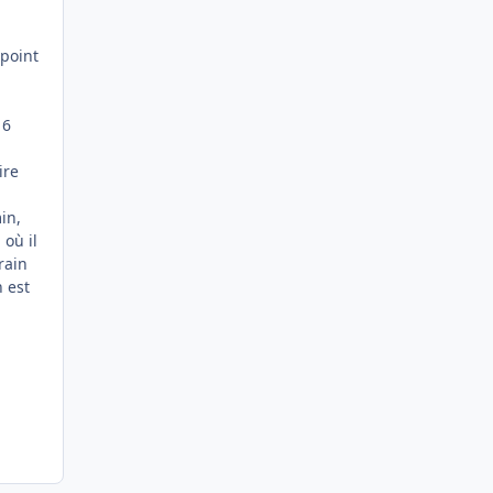
.
 point
 6
ire
in,
 où il
rain
n est