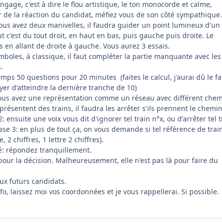
gage, c'est à dire le flou artistique, le ton monocorde et calme,
de la réaction du candidat, méfiez vous de son côté sympathique
vous avez deux manivelles, il faudra guider un point lumineux d'un
t c'est du tout droit, en haut en bas, puis gauche puis droite. Le
 en allant de droite à gauche. Vous aurez 3 essais.
ymboles, à classique, il faut compléter la partie manquante avec les
.
emps 50 questions pour 20 minutes (faites le calcul, j'aurai dû le fa
yer d'atteindre la dernière tranche de 10)
 vous avez une représentation comme un réseau avec différent chem
résentent des trains, il faudra les arrêter s'ils prennent le chemin
: ensuite une voix vous dit d'ignorer tel train n°x, ou d'arrêter tel t
ase 3: en plus de tout ça, on vous demande si tel référence de trai
, 2 chiffres, 1 lettre 2 chiffres).
té: répondez tranquillement.
 pour la décision. Malheureusement, elle n'est pas là pour faire du
x futurs candidats.
fo, laissez moi vos coordonnées et je vous rappellerai. Si possible.