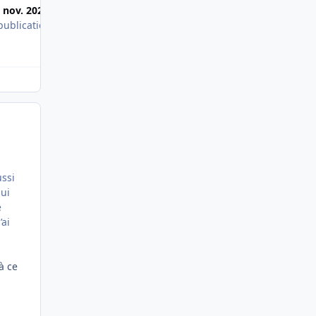
 nov. 2022
22 févr. 2018
publication
1 publication
ussi
qui
e
’ai
à ce