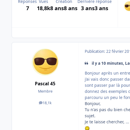
Réponses
Vues
Création
Dernière réponse
7
18,8k
8 ans
8 ans
3 ans
3 ans
Publication:
22 février 2
il y a 10 minutes, Lae
Bonjour après un entret
j’ai vais donc passer d
Pascal 45
sont passer par là pour
donnez des exemples de
Membre
parcouru un peu le for
18,1k
Bonjour,
messages
Tu n'as pas du bien ch
sujet.
Je te laisse chercher, .