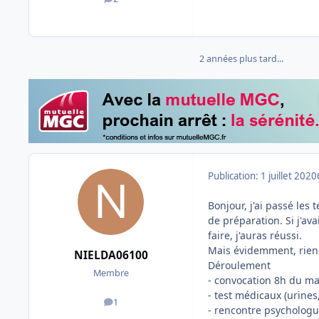
messages
2 années plus tard...
Publication:
1 juillet 2020
Bonjour, j'ai passé les
de préparation. Si j'av
faire, j'auras réussi.
Mais évidemment, rien 
NIELDA06100
Déroulement
Membre
- convocation 8h du ma
- test médicaux (urines,
1
messages
- rencontre psychologue 