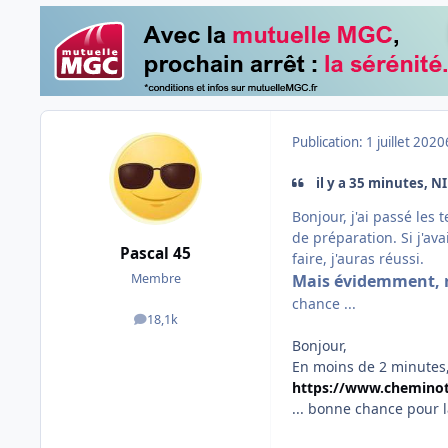
Publication:
1 juillet 2020
il y a 35 minutes, N
Bonjour, j'ai passé les
de préparation. Si j'av
Pascal 45
faire, j'auras réussi.
Mais évidemment, ri
Membre
chance ...
18,1k
messages
Bonjour,
En moins de 2 minutes, j
https://www.cheminots
... bonne chance pour la