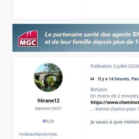
Publication:
2 juillet 2020
Il y a 14 heures, Pasc
Bonjour,
En moins de 2 minutes, j
Vérane12
https://www.cheminots
... bonne chance pour la
Membre SNCF
6,5k
Je savais à quoi m’atten
messages
Hobbies:
Randonnée,