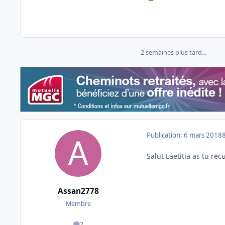
2 semaines plus tard...
Publication:
6 mars 2018
Salut Laetitia as tu r
Assan2778
Membre
2