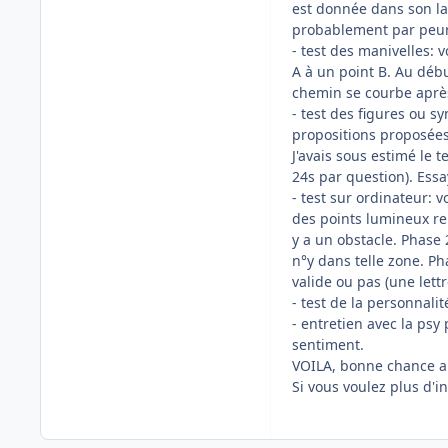
est donnée dans son lan
probablement par peur 
- test des manivelles: 
A à un point B. Au débu
chemin se courbe après
- test des figures ou s
propositions proposées
J'avais sous estimé le t
24s par question). Essa
- test sur ordinateur:
des points lumineux rep
y a un obstacle. Phase 2
n°y dans telle zone. Ph
valide ou pas (une lettre
- test de la personnali
- entretien avec la psy
sentiment.
VOILA, bonne chance au
Si vous voulez plus d'in