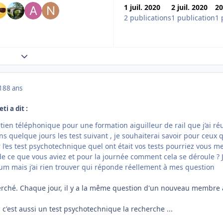
1 juil. 2020
2 juil. 2020
20
2 publications
1 publication
1 
Expand topic overview
018
8 ans
ti a dit :
ien téléphonique pour une formation aiguilleur de rail que j’ai ré
ans quelque jours les test suivant , je souhaiterai savoir pour ceux 
 l’es test psychotechnique quel ont était vos tests pourriez vous m
 ce que vous aviez et pour la journée comment cela se déroule ? J
um mais j’ai rien trouver qui réponde réellement à mes question
erché. Chaque jour, il y a la même question d'un nouveau membre 
.. c'est aussi un test psychotechnique la recherche ...