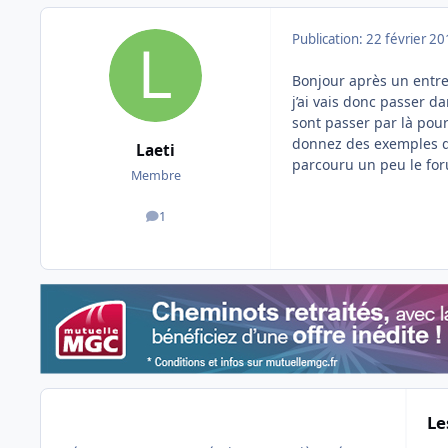
Publication:
22 février 2
Bonjour après un entret
j’ai vais donc passer d
sont passer par là pour
donnez des exemples de
Laeti
parcouru un peu le for
Membre
1
messages
Le